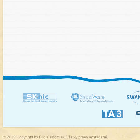
© 2013 Copyright by
Ľudiaľuďom.sk.
Všetky práva vyhradené.