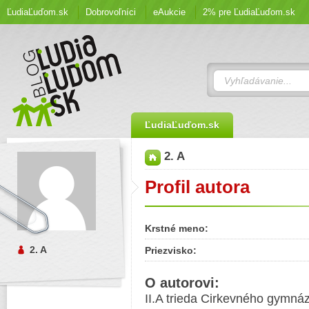
ĽudiaĽuďom.sk
Dobrovoľníci
eAukcie
2% pre ĽudiaĽuďom.sk
ĽudiaĽuďom.sk
2. A
Profil autora
Krstné meno:
2. A
Priezvisko:
O autorovi:
II.A trieda Cirkevného gymnáz