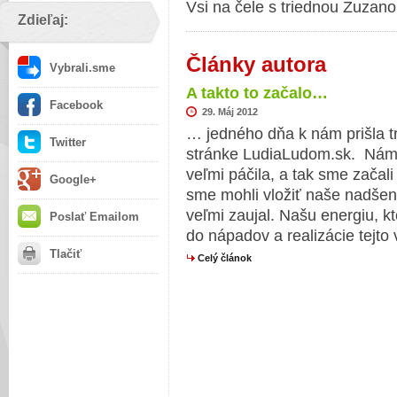
Vsi na čele s triednou Zuzan
Zdieľaj:
Články autora
Vybrali.sme
A takto to začalo…
Facebook
29. Máj 2012
… jedného dňa k nám prišla t
Twitter
stránke LudiaLudom.sk. Nám 
veľmi páčila, a tak sme začal
Google+
sme mohli vložiť naše nadšen
veľmi zaujal. Našu energiu, k
Poslať Emailom
do nápadov a realizácie tejto
Tlačiť
Celý článok