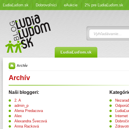
ĽudiaĽuďom.sk
Dobrovoľníci
eAukcie
2% pre ĽudiaĽuďom.sk
ĽudiaĽuďom.sk
Archív
Archív
Naši bloggeri:
Kategóri
2. A
Nezara
admin_p
Odporú
Alena Predacova
ĽudiaĽu
Alex
Internet
Alexandra Švecová
Dobroči
Anna Racková
Zdravot