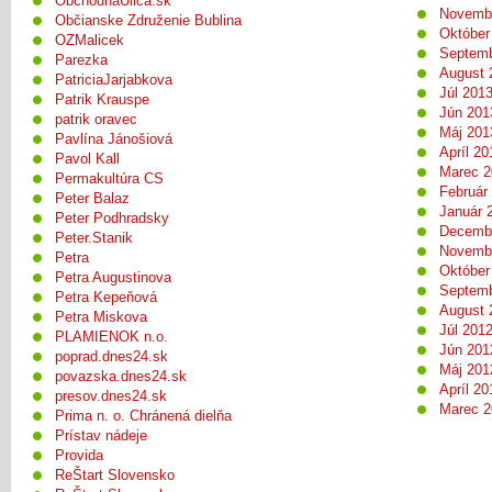
ObchodnaUlica.sk
Novemb
Občianske Združenie Bublina
Október
OZMalicek
Septemb
Parezka
August 
PatriciaJarjabkova
Júl 201
Patrik Krauspe
Jún 201
patrik oravec
Máj 201
Pavlína Jánošiová
Apríl 20
Pavol Kall
Marec 2
Permakultúra CS
Február
Peter Balaz
Január 
Peter Podhradsky
Decemb
Peter.Stanik
Novemb
Petra
Október
Petra Augustinova
Septemb
Petra Kepeňová
August 
Petra Miskova
Júl 201
PLAMIENOK n.o.
Jún 201
poprad.dnes24.sk
Máj 201
povazska.dnes24.sk
Apríl 20
presov.dnes24.sk
Marec 2
Prima n. o. Chránená dielňa
Prístav nádeje
Provida
ReŠtart Slovensko