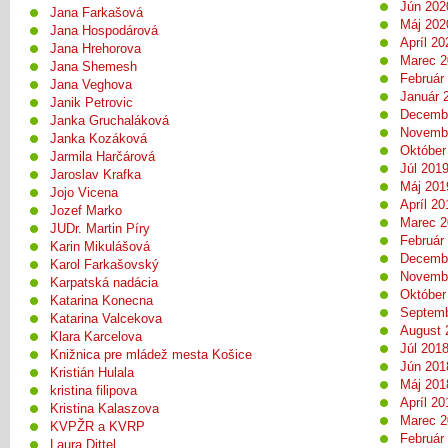
Jún 202
Jana Farkašová
Máj 202
Jana Hospodárová
Apríl 20
Jana Hrehorova
Marec 2
Jana Shemesh
Február
Jana Veghova
Január 
Janik Petrovic
Decemb
Janka Gruchaláková
Novemb
Janka Kozáková
Október
Jarmila Harčárová
Júl 201
Jaroslav Krafka
Máj 201
Jojo Vicena
Apríl 20
Jozef Marko
Marec 2
JUDr. Martin Píry
Február
Karin Mikulášová
Decemb
Karol Farkašovský
Novemb
Karpatská nadácia
Október
Katarina Konecna
Septemb
Katarina Valcekova
August 
Klara Karcelova
Júl 201
Knižnica pre mládež mesta Košice
Jún 201
Kristián Hulala
Máj 201
kristina filipova
Apríl 20
Kristina Kalaszova
Marec 2
KVPŽR a KVRP
Február
Laura Dittel