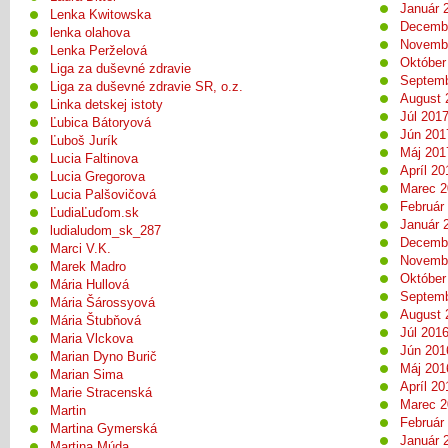
Január 
Lenka Kwitowska
Decemb
lenka olahova
Novemb
Lenka Perželová
Október
Liga za duševné zdravie
Septemb
Liga za duševné zdravie SR, o.z.
August 
Linka detskej istoty
Júl 201
Ľubica Bátoryová
Jún 201
Ľuboš Jurík
Máj 201
Lucia Faltinova
Apríl 20
Lucia Gregorova
Marec 2
Lucia Palšovičová
Február
ĽudiaĽuďom.sk
Január 
ludialudom_sk_287
Decemb
Marci V.K.
Novemb
Marek Madro
Október
Mária Hullová
Septemb
Mária Šárossyová
August 
Mária Štubňová
Júl 201
Maria Vlckova
Jún 201
Marian Dyno Burič
Máj 201
Marian Sima
Apríl 20
Marie Stracenská
Marec 2
Martin
Február
Martina Gymerská
Január 
Martina Múda