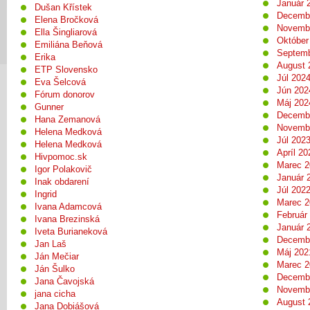
Január 
Dušan Křístek
Decemb
Elena Bročková
Novemb
Ella Šingliarová
Október
Emiliána Beňová
Septemb
Erika
August 
ETP Slovensko
Júl 202
Eva Šelcová
Jún 202
Fórum donorov
Máj 202
Gunner
Decemb
Hana Zemanová
Novemb
Helena Medková
Júl 202
Helena Medková
Apríl 20
Hivpomoc.sk
Marec 2
Igor Polakovič
Január 
Inak obdarení
Júl 202
Ingrid
Marec 2
Ivana Adamcová
Február
Ivana Brezinská
Január 
Iveta Burianeková
Decemb
Jan Laš
Máj 202
Ján Mečiar
Marec 2
Ján Šulko
Decemb
Jana Čavojská
Novemb
jana cicha
August 
Jana Dobiášová