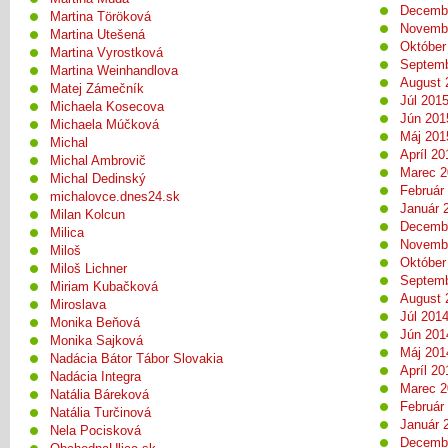
Decemb
Martina Töröková
Novemb
Martina Utešená
Október
Martina Vyrostková
Septemb
Martina Weinhandlova
August 
Matej Zámečník
Júl 201
Michaela Kosecova
Jún 201
Michaela Múčková
Máj 201
Michal
Apríl 20
Michal Ambrovič
Marec 2
Michal Dedinský
Február
michalovce.dnes24.sk
Január 
Milan Kolcun
Decemb
Milica
Novemb
Miloš
Október
Miloš Lichner
Septemb
Miriam Kubačková
August 
Miroslava
Júl 201
Monika Beňová
Jún 201
Monika Sajková
Máj 201
Nadácia Bátor Tábor Slovakia
Apríl 20
Nadácia Integra
Marec 2
Natália Báreková
Február
Natália Turčinová
Január 
Nela Pocisková
Decemb