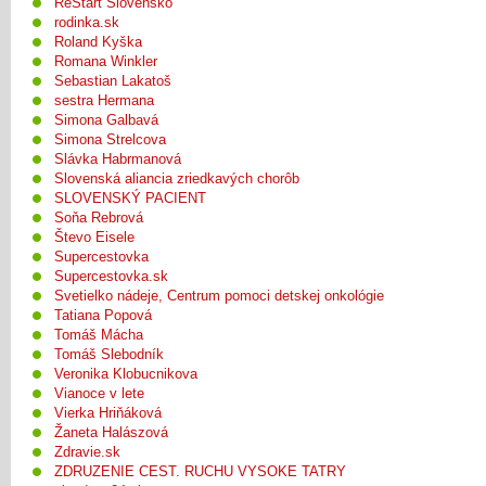
ReŠtart Slovensko
rodinka.sk
Roland Kyška
Romana Winkler
Sebastian Lakatoš
sestra Hermana
Simona Galbavá
Simona Strelcova
Slávka Habrmanová
Slovenská aliancia zriedkavých chorôb
SLOVENSKÝ PACIENT
Soňa Rebrová
Števo Eisele
Supercestovka
Supercestovka.sk
Svetielko nádeje, Centrum pomoci detskej onkológie
Tatiana Popová
Tomáš Mácha
Tomáš Slebodník
Veronika Klobucnikova
Vianoce v lete
Vierka Hriňáková
Žaneta Halászová
Zdravie.sk
ZDRUZENIE CEST. RUCHU VYSOKE TATRY