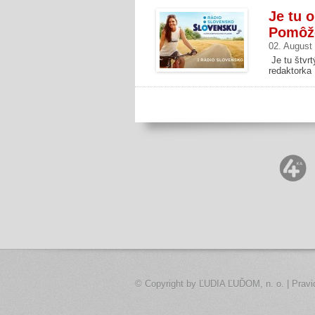
Je tu 
Pomôže
02. August
Je tu štvr
redaktorka
© Copyright by
ĽUDIA ĽUĎOM, n. o.
|
Pravi