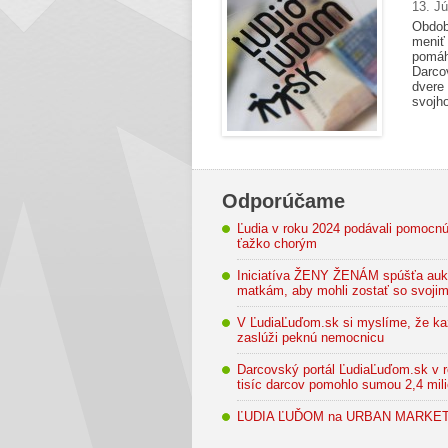
13. J
Obdob
meniť
pomáh
Darcov
dvere
svojho
Odporúčame
Ľudia v roku 2024 podávali pomocn
ťažko chorým
Iniciatíva ŽENY ŽENÁM spúšťa auk
matkám, aby mohli zostať so svojim
V ĽudiaĽuďom.sk si myslíme, že kaž
zaslúži peknú nemocnicu
Darcovský portál ĽudiaĽuďom.sk v r
tisíc darcov pomohlo sumou 2,4 mili
ĽUDIA ĽUĎOM na URBAN MARKE