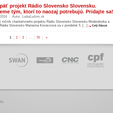
opäť projekt Rádio Slovensko Slovensku.
me tým, ktorí to naozaj potrebujú. Pridajte sa
 2024
Autor:
ĽudiaĽuďom.sk
tý ročník charitatívneho projektu Rádio Slovensko Slovensku Moderátorka a
 Rádia Slovensko Marianna Kovácsová sa v pondelok 5. [...]
Celý článok
1
2
3
…
70
»
dlá