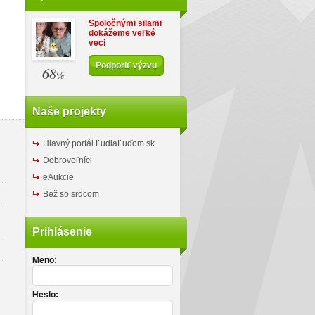
Spoločnými silami
dokážeme veľké
veci
Podporiť výzvu
68
%
Naše projekty
Hlavný portál ĽudiaĽuďom.sk
Dobrovoľníci
eAukcie
Bež so srdcom
Prihlásenie
Meno:
Heslo: