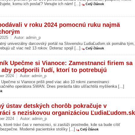
ujete, komu ich poslať? Venujte ich nám! [...]
Celý článok
podávali v roku 2024 pomocnú ruku najmä
chorým
 2025
Autor:
admin_p
atný univerzálny darcovský portál na Slovensku ĽudiaĽuďom.sk pomáha tým,
trebujú už viac než 13 rokov. Doteraz spojil [...]
Celý článok
čník Upečme si Vianoce: Zamestnanci firiem sa
, aby podporili ľudí, ktorí to potrebujú
er 2024
Autor:
admin_p
Upečme si Vianoce prišli pred viac ako 10 rokmi zamestnanci
ačného operátora SWAN. Dnes prerástla táto ušľachtilá myšlienka [...]
ok
ý ústav detských chorôb pokračuje v
ráci s neziskovou organizáciou ĽudiaĽudom.sk
ber 2024
Autor:
admin_p
, ktoré trávi čas v nemocnici, si zaslúži prostredie, kde sa bude cítiť
 bezpečne. Moderné pacientske stolíky [...]
Celý článok