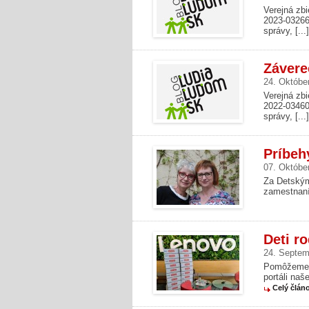
Verejná zbi
2023-032661
správy, [...
Závere
24. Októbe
Verejná zbi
2022-034604
správy, [...
Príbeh
07. Októbe
Za Detským
zamestnaní.
Deti r
24. Septem
Pomôžeme d
portáli naš
Celý člán