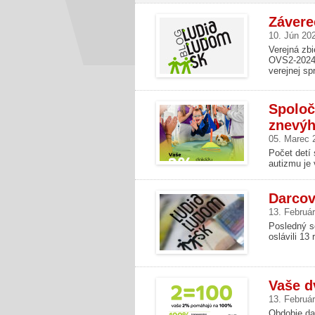
Závere
10. Jún 20
Verejná zbi
OVS2-2024/
verejnej spr
Spoloč
znevýh
05. Marec 
Počet detí
autizmu je 
Darcov
13. Februá
Posledný s
oslávili 13
Vaše d
13. Februá
Obdobie da