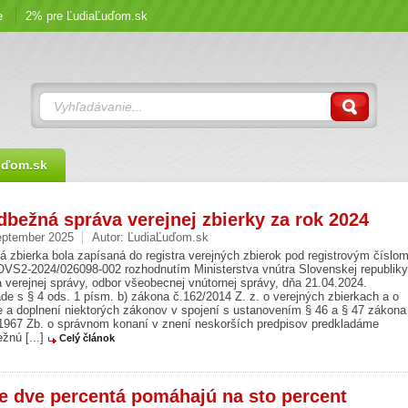
e
2% pre ĽudiaĽuďom.sk
uďom.sk
dbežná správa verejnej zbierky za rok 2024
eptember 2025
Autor:
ĽudiaĽuďom.sk
á zbierka bola zapísaná do registra verejných zbierok pod registrovým číslo
VS2-2024/026098-002 rozhodnutím Ministerstva vnútra Slovenskej republiky
 verejnej správy, odbor všeobecnej vnútornej správy, dňa 21.04.2024.
de s § 4 ods. 1 písm. b) zákona č.162/2014 Z. z. o verejných zbierkach a o
 a doplnení niektorých zákonov v spojení s ustanovením § 46 a § 47 zákona
/1967 Zb. o správnom konaní v znení neskorších predpisov predkladáme
žnú [...]
Celý článok
e dve percentá pomáhajú na sto percent