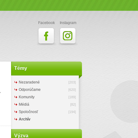
Facebook
Instagram
Témy
Nezaradené
[203]
m
Odporúčame
[620]
,
Komunity
[189]
Médiá
[82]
Spoločnosť
[194]
Archív
Výzva