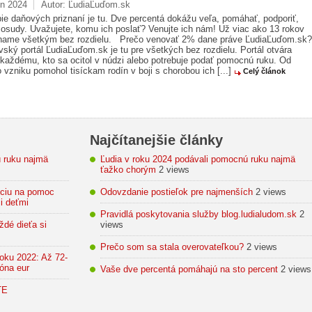
ún 2024
Autor:
ĽudiaĽuďom.sk
ie daňových priznaní je tu. Dve percentá dokážu veľa, pomáhať, podporiť,
 osudy. Uvažujete, komu ich poslať? Venujte ich nám! Už viac ako 13 rokov
ame všetkým bez rozdielu. Prečo venovať 2% dane práve ĽudiaĽuďom.sk?
ský portál ĽudiaĽuďom.sk je tu pre všetkých bez rozdielu. Portál otvára
 každému, kto sa ocitol v núdzi alebo potrebuje podať pomocnú ruku. Od
 vzniku pomohol tisíckam rodín v boji s chorobou ich [...]
Celý článok
Najčítanejšie články
ú ruku najmä
Ľudia v roku 2024 podávali pomocnú ruku najmä
ťažko chorým
2 views
ciu na pomoc
Odovzdanie postieľok pre najmenších
2 views
i deťmi
Pravidlá poskytovania služby blog.ludialudom.sk
2
dé dieťa si
views
Prečo som sa stala overovateľkou?
2 views
oku 2022: Až 72-
óna eur
Vaše dve percentá pomáhajú na sto percent
2 views
TE