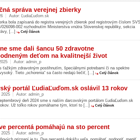
čná správa verejnej zbierky
26
Autor:
ĽudiaĽuďom.sk
erka bola zapísaná do registra verejných zbierok pod registrovým číslom SV
026098-002 rozhodnutím Ministerstva vnútra Slovenskej republiky, sekcia
ávy, [...]
Celý článok
ne sme dali šancu 50 zdravotne
odneným deťom na kvalitnejší život
2025
Autor:
admin_p
 s ťažkým zdravotným postihnutím, špeciálnymi potrebami či na spektre
vysoký. Tieto „ochorenia“ sa často nedajú liečiť, [...]
Celý článok
ský portál ĽudiaĽuďom.sk oslávil 13 rokov
r 2025
Autor:
admin_p
eptembrový deň 2024 sme s naším darcovským portálom ĽudiaĽuďom.sk
 rokov. Už toľko rokov pomáhame tým, ktorí to [...]
Celý článok
ve percentá pomáhajú na sto percent
r 2025
Autor:
admin_p
ňových priznaní je tu. Dve percentá dokážu veľa, pomáhať, podporiť, meniť