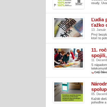
osudy. Uvaž
Ľudia 
ťažko 
13. Január
Prvý bezpl
ktorí to po
11. ro
spojili
11. Decemb
S nápadom 
telekomunik
Celý člán
Národn
spolup
05. Decem
Každé dieťa
pohodlne a