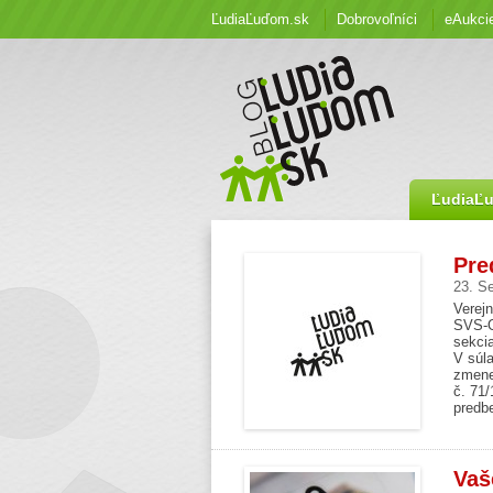
ĽudiaĽuďom.sk
Dobrovoľníci
eAukci
ĽudiaĽ
Pre
23. S
Verejn
SVS-O
sekcia
V súla
zmene
č. 71
predbe
Vaš