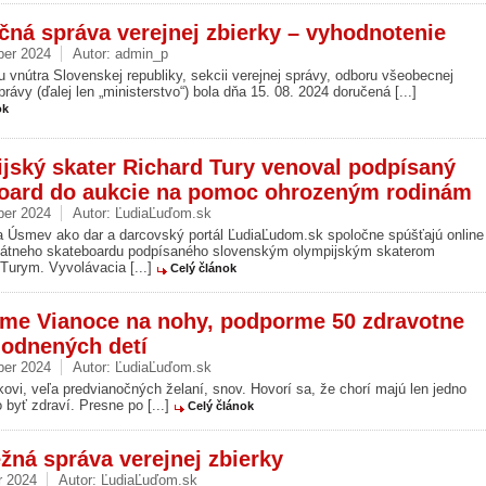
čná správa verejnej zbierky – vyhodnotenie
ber 2024
Autor:
admin_p
u vnútra Slovenskej republiky, sekcii verejnej správy, odboru všeobecnej
právy (ďalej len „ministerstvo“) bola dňa 15. 08. 2024 doručená [...]
ok
jský skater Richard Tury venoval podpísaný
oard do aukcie na pomoc ohrozeným rodinám
ber 2024
Autor:
ĽudiaĽuďom.sk
a Úsmev ako dar a darcovský portál ĽudiaĽudom.sk spoločne spúšťajú online
kátneho skateboardu podpísaného slovenským olympijským skaterom
Turym. Vyvolávacia [...]
Celý článok
me Vianoce na nohy, podporme 50 zdravotne
odnených detí
ber 2024
Autor:
ĽudiaĽuďom.sk
kovi, veľa predvianočných želaní, snov. Hovorí sa, že chorí majú len jedno
to byť zdraví. Presne po [...]
Celý článok
žná správa verejnej zbierky
r 2024
Autor:
ĽudiaĽuďom.sk