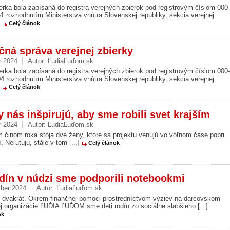
erka bola zapísaná do registra verejných zbierok pod registrovým číslom 000-
 rozhodnutím Ministerstva vnútra Slovenskej republiky, sekcia verejnej
]
Celý článok
čná správa verejnej zbierky
r 2024
Autor:
ĽudiaĽuďom.sk
erka bola zapísaná do registra verejných zbierok pod registrovým číslom 000-
 rozhodnutím Ministerstva vnútra Slovenskej republiky, sekcia verejnej
]
Celý článok
y nás inšpirujú, aby sme robili svet krajším
r 2024
Autor:
ĽudiaĽuďom.sk
 činom roka stoja dve ženy, ktoré sa projektu venujú vo voľnom čase popri
 Neľutujú, stále v tom [...]
Celý článok
odín v núdzi sme podporili notebookmi
ber 2024
Autor:
ĽudiaĽuďom.sk
vakrát. Okrem finančnej pomoci prostredníctvom výziev na darcovskom
ej organizácie ĽUĎIA ĽUĎOM sme deti rodín zo sociálne slabšieho [...]
ok