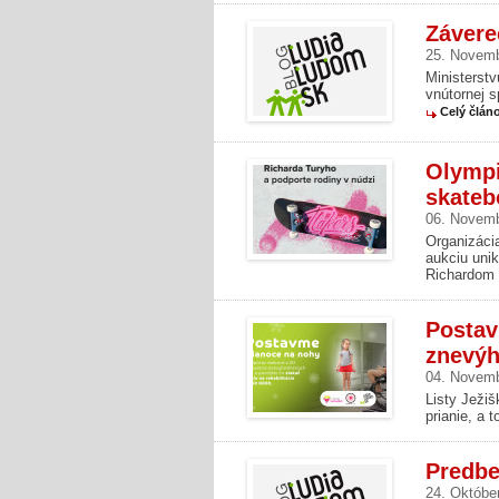
Závere
25. Novem
Ministerstv
vnútornej s
Celý člán
Olympi
skateb
06. Novem
Organizáci
aukciu uni
Richardom 
Postav
znevýh
04. Novem
Listy Ježiš
prianie, a 
Predbe
24. Októbe