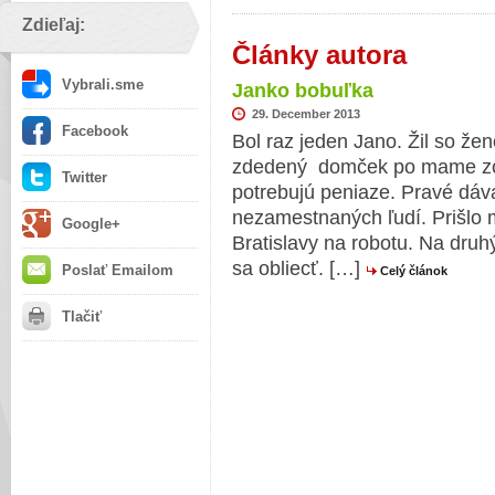
Zdieľaj:
Články autora
Vybrali.sme
Janko bobuľka
29. December 2013
Facebook
Bol raz jeden Jano. Žil so že
zdedený domček po mame zo 
Twitter
potrebujú peniaze. Pravé dáva
nezamestnaných ľudí. Prišlo 
Google+
Bratislavy na robotu. Na druhý
sa obliecť. […]
Poslať Emailom
Celý článok
Tlačiť