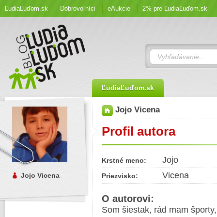
ĽudiaĽuďom.sk
Dobrovoľníci
eAukcie
2% pre ĽudiaĽuďom.sk
ĽudiaĽuďom.sk
Jojo Vicena
Profil autora
Jojo
Krstné meno:
Vicena
Jojo Vicena
Priezvisko:
O autorovi:
Som šiestak, rád mam športy, 