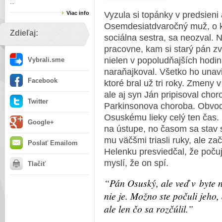
...
Viac info
Vyzula si topánky v predsieni
Osemdesiatdvaročný muž, o k
Zdieľaj:
sociálna sestra, sa neozval. N
pracovne, kam si starý pán zv
nielen v popoludňajších hodin
Vybrali.sme
naraňajkoval. Všetko ho unavi
Facebook
ktoré bral už tri roky. Zmeny 
ale aj syn Ján pripisoval choro
Twitter
Parkinsonova choroba. Obvod
Osuskému lieky celý ten čas. 
Google+
na ústupe, no časom sa stav 
mu väčšmi triasli ruky, ale za
Poslať Emailom
Helenku presviedčal, že počuj
myslí, že on spí.
Tlačiť
“Pán Osuský, ale veď v byte 
nie je. Možno ste počuli jeho, 
ale len čo sa rozčúlil.”