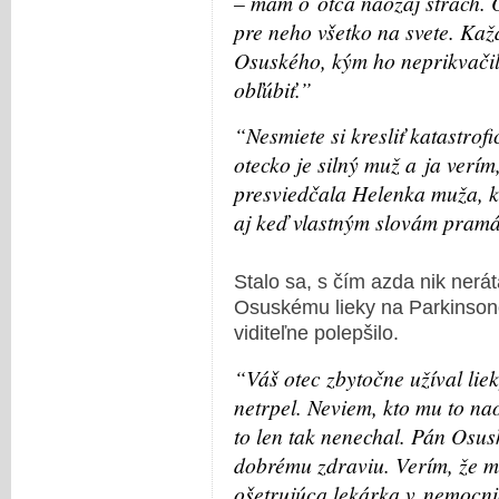
– mám o otca naozaj strach. 
pre neho všetko na svete. Kaž
Osuského, kým ho neprikvačil
obľúbiť.”
“Nesmiete si kresliť katastrof
otecko je silný muž a ja verím
presviedčala Helenka muža, kt
aj keď vlastným slovám pramál
Stalo sa, s čím azda nik nerát
Osuskému lieky na Parkinson
viditeľne polepšilo.
“Váš otec zbytočne užíval lie
netrpel. Neviem, kto mu to nao
to len tak nenechal. Pán Osus
dobrému zdraviu. Verím, že mu
ošetrujúca lekárka v nemocni