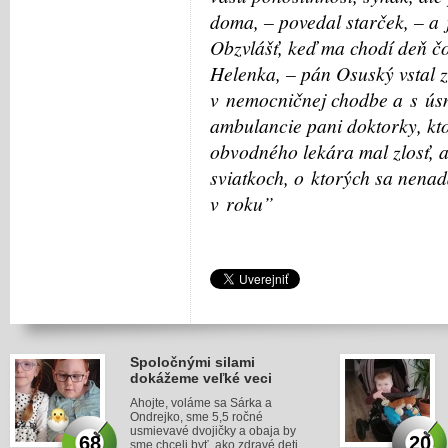
doma, – povedal starček, – a 
Obzvlášť, keď ma chodí deň čo
Helenka, – pán Osuský vstal z 
v nemocničnej chodbe a s ú
ambulancie pani doktorky, kto
obvodného lekára mal zlosť, a
sviatkoch, o ktorých sa nenad
v roku”
Spoločnými silami
dokážeme veľké veci
Ahojte, voláme sa Sárka a
Ondrejko, sme 5,5 ročné
usmievavé dvojičky a obaja by
68
20
sme chceli byť, ako zdravé deti.