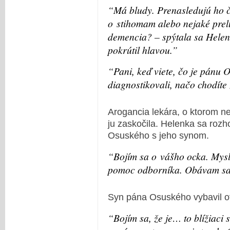
“Má bludy. Prenasledujú ho č
o stihomam alebo nejaké prel
demencia? – spýtala sa Helen
pokrútil hlavou.”
“Pani, keď viete, čo je pánu
diagnostikovali, načo chodít
Arogancia lekára, o ktorom ne
ju zaskočila. Helenka sa roz
Osuského s jeho synom.
“Bojím sa o vášho ocka. Mysl
pomoc odborníka. Obávam sa, 
Syn pána Osuského vybavil otc
“Bojím sa, že je… to blížiaci 