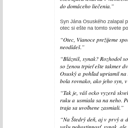
do domáceho liečenia.”
Syn Jána Osuského zalapal po
otec si ešte na tomto svete po
“Otec, Vianoce prežijeme spo
neodídeš.”
“Blázniš, synak? Rozhodol so
so ženou trpieť ešte takmer d
Osuský a pohľad upriamil na s
bola rovnako, ako jeho syn, v
“Tak je, váš ocko vyzerá skve
ruku a usmiala sa na neho. Poh
traja sa uvoľnene zasmiali.”
“Na Štedrý deň, aj v prvý a 
vašu pohostinnosť, synak, al