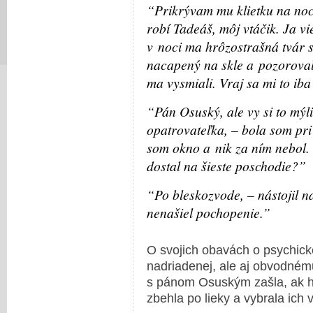
“Prikrývam mu klietku na noc 
robí Tadeáš, môj vtáčik. Ja vi
v noci ma hrôzostrašná tvár 
nacapený na skle a pozorovala
ma vysmiali. Vraj sa mi to iba
“Pán Osuský, ale vy si to mýl
opatrovateľka, – bola som pri 
som okno a nik za ním nebol.
dostal na šieste poschodie?”
“Po bleskozvode, – nástojil n
nenašiel pochopenie.”
O svojich obavách o psychické
nadriadenej, ale aj obvodnému
s pánom Osuským zašla, ak h
zbehla po lieky a vybrala ich v