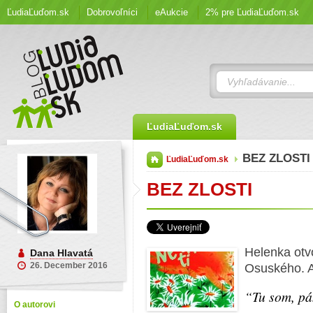
ĽudiaĽuďom.sk
Dobrovoľníci
eAukcie
2% pre ĽudiaĽuďom.sk
ĽudiaĽuďom.sk
BEZ ZLOSTI
ĽudiaĽuďom.sk
BEZ ZLOSTI
Helenka otv
Dana Hlavatá
26. December 2016
Osuského. A
“Tu som, pá
O autorovi