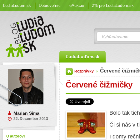
ĽudiaĽuďom.sk
Dobrovoľníci
eAukcie
2% pre ĽudiaĽuďom.sk
ĽudiaĽuďom.sk
Červené čižmič
Rozprávky
Červené čižmičky
Bolo tak tic
Marian Sima
22. December 2013
Či si nás v 
I domy rečn
O autorovi