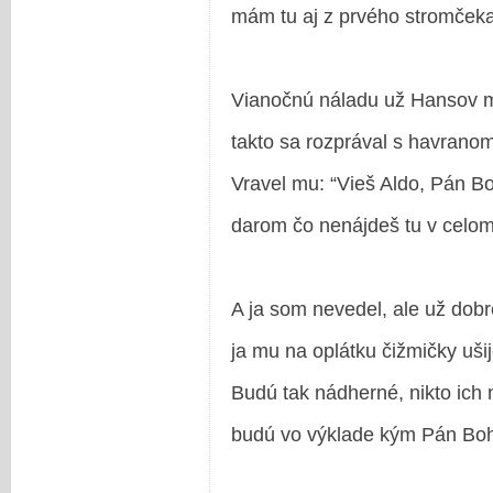
mám tu aj z prvého stromček
Vianočnú náladu už Hansov 
takto sa rozprával s havrano
Vravel mu: “Vieš Aldo, Pán B
darom čo nenájdeš tu v celom
A ja som nevedel, ale už dob
ja mu na oplátku čižmičky uši
Budú tak nádherné, nikto ich 
budú vo výklade kým Pán Boh