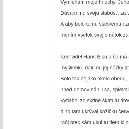
Vymieňam moje hriechy, Jeho
Dávam mu svoju slabosť, za v
A aby bolo tomu všetkému i z
mením všetok svoj smútok za 
Keď videl Hans Elsu a čo má 
myšlienku dali mu jej nôžky z
Bolo tak nejako okolo obedu,
hneď domov náhlil sa, spieval
Vytiahol zo skrine škatuľu dr
dlho tam ukrýval kožičku červ
Môj otec sám ukul tu tieto kli