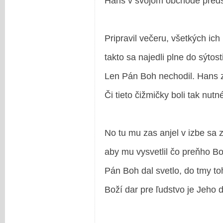
Hans v svojom obchode preds
Pripravil večeru, všetkých ich 
takto sa najedli plne do sýtosti
Len Pán Boh nechodil. Hans 
Či tieto čižmičky boli tak nutn
No tu mu zas anjel v izbe sa zj
aby mu vysvetlil čo preňho Bo
Pán Boh dal svetlo, do tmy to
Boží dar pre ľudstvo je Jeho d