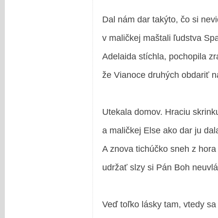
Dal nám dar takýto, čo si nev
v maličkej maštali ľudstva Spa
Adelaida stíchla, pochopila zr
že Vianoce druhých obdariť n
Utekala domov. Hraciu skrink
a maličkej Else ako dar ju dal
A znova tichúčko sneh z hora
udržať slzy si Pán Boh neuvlá
Veď toľko lásky tam, vtedy sa 