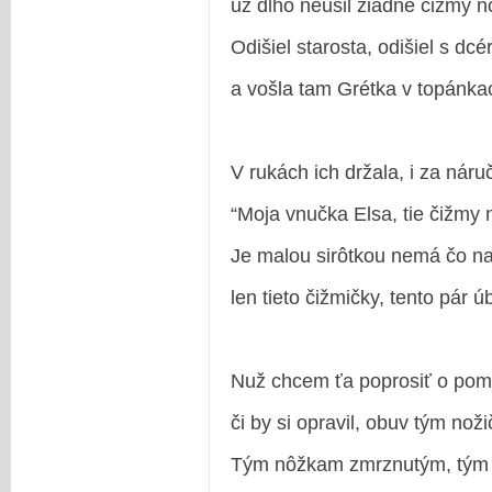
už dlho neušil žiadne čižmy n
Odišiel starosta, odišiel s dcé
a vošla tam Grétka v topánkac
V rukách ich držala, i za náru
“Moja vnučka Elsa, tie čižmy 
Je malou sirôtkou nemá čo na
len tieto čižmičky, tento pár ú
Nuž chcem ťa poprosiť o pomo
či by si opravil, obuv tým nož
Tým nôžkam zmrznutým, tým