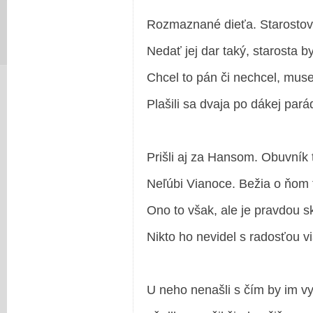
Rozmaznané dieťa. Starostov
Nedať jej dar taký, starosta b
Chcel to pán či nechcel, muse
Plašili sa dvaja po dákej pará
Prišli aj za Hansom. Obuvník
Neľúbi Vianoce. Bežia o ňom 
Ono to však, ale je pravdou s
Nikto ho nevidel s radosťou v
U neho nenašli s čím by im vy