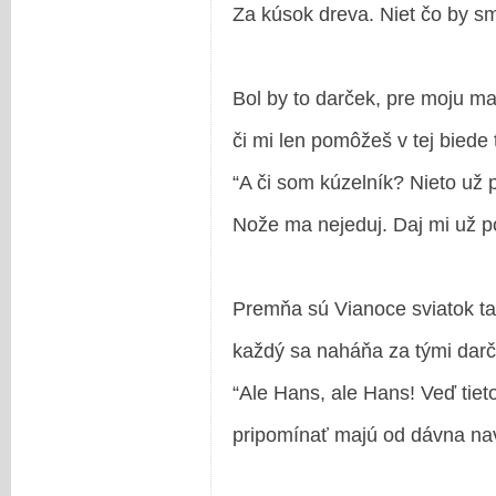
Za kúsok dreva. Niet čo by sm
Bol by to darček, pre moju ma
či mi len pomôžeš v tej biede 
“A či som kúzelník? Nieto už
Nože ma nejeduj. Daj mi už p
Premňa sú Vianoce sviatok t
každý sa naháňa za tými darč
“Ale Hans, ale Hans! Veď tiet
pripomínať majú od dávna na