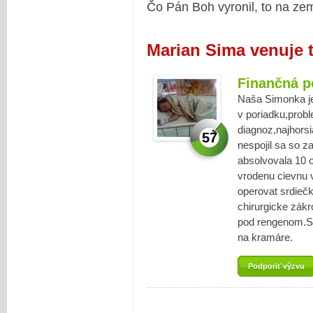
Čo Pán Boh vyronil, to na zem
Marian Sima venuje 
Finančná 
Naša Simonka je
v poriadku,probl
diagnoz,najhorsi
57
nespojil sa so 
absolvovala 10 
vrodenu cievnu 
operovat srdiečk
chirurgicke zák
pod rengenom.St
na kramáre.
Podporiť výzvu