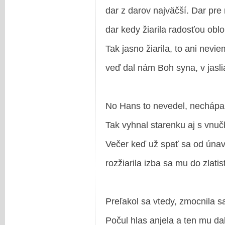
dar z darov najväčší. Dar pre
dar kedy žiarila radosťou obl
Tak jasno žiarila, to ani nevi
veď dal nám Boh syna, v jasl
No Hans to nevedel, nechápa
Tak vyhnal starenku aj s vnu
Večer keď už spať sa od únav
rozžiarila izba sa mu do zlatis
Preľakol sa vtedy, zmocnila s
Počul hlas anjela a ten mu da