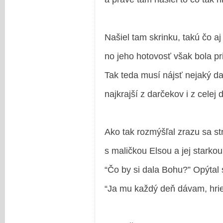
Našiel tam skrinku, takú čo aj
no jeho hotovosť však bola pr
Tak teda musí nájsť nejaký da
najkrajší z darčekov i z celej 
Ako tak rozmýšľal zrazu sa str
s maličkou Elsou a jej starko
“Čo by si dala Bohu?” Opýtal
“Ja mu každý deň dávam, hrie