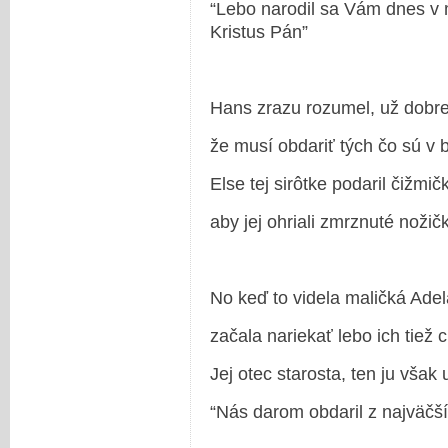
“Lebo narodil sa Vám dnes v 
Kristus Pán”
Hans zrazu rozumel, už dobre
že musí obdariť tých čo sú v 
Else tej sirôtke podaril čižmič
aby jej ohriali zmrznuté nožičk
No keď to videla maličká Adel
začala nariekať lebo ich tiež 
Jej otec starosta, ten ju však ut
“Nás darom obdaril z najväčší