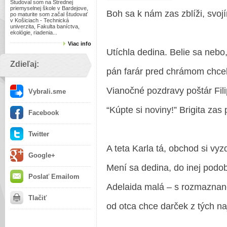
Študoval som na Strednej
priemyselnej škole v Bardejove,
Boh sa k nám zas zblíži, svo
po maturite som začal študovať
v Košiciach - Technická
univerzita, Fakulta baníctva,
ekológie, riadenia...
Viac info
Utíchla dedina. Belie sa nebo
Zdieľaj:
pán farár pred chrámom chcel
Vianočné pozdravy poštár Fili
Vybrali.sme
“Kúpte si noviny!” Brigita zas 
Facebook
Twitter
A teta Karla tá, obchod si vyz
Google+
Mení sa dedina, do inej podob
Poslať Emailom
Adelaida malá – s rozmaznan
Tlačiť
od otca chce darček z tých na