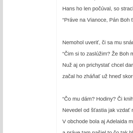
Hans ho len počúval, so strac
“Práve na Vianoce, Pán Boh ť
Nemohol uveriť, či sa mu sná
“Čim si to zaslúžim? Že Boh 
Nuž aj on prichystať chcel da
začal ho zháňať už hneď skor
“Čo mu dám? Hodiny? Či kni
Nevedel od šťastia jak vzdať
V obchode bola aj Adelaida m
a práve tam našiel to čo tak h