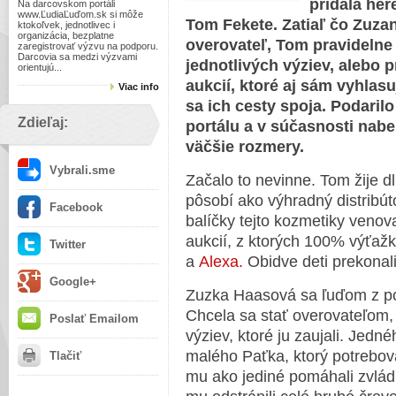
pridala he
Na darcovskom portáli
www.ĽudiaĽuďom.sk si môže
Tom Fekete. Zatiaľ čo Zuz
ktokoľvek, jednotlivec i
organizácia, bezplatne
overovateľ, Tom pravidelne
zaregistrovať výzvu na podporu.
Darcovia sa medzi výzvami
jednotlivých výziev, alebo 
orientujú...
aukcií, ktoré aj sám vyhlas
Viac info
sa ich cesty spoja. Podaril
Zdieľaj:
portálu a v súčasnosti nab
väčšie rozmery.
Vybrali.sme
Začalo to nevinne. Tom žije 
pôsobí ako výhradný distribút
Facebook
balíčky tejto kozmetiky venov
aukcií, z ktorých 100% výťaž
Twitter
a
Alexa.
Obidve deti prekona
Google+
Zuzka Haasová sa ľuďom z po
Chcela sa stať overovateľom
Poslať Emailom
výziev, ktoré ju zaujali. Jed
malého Paťka, ktorý potrebova
Tlačiť
mu ako jediné pomáhali zvlád