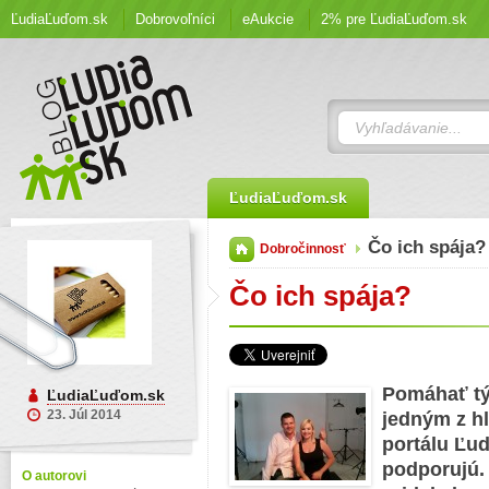
ĽudiaĽuďom.sk
Dobrovoľníci
eAukcie
2% pre ĽudiaĽuďom.sk
ĽudiaĽuďom.sk
Čo ich spája?
Dobročinnosť
Čo ich spája?
Pomáhať tým
ĽudiaĽuďom.sk
23. Júl 2014
jedným z h
portálu Ľud
podporujú.
O autorovi