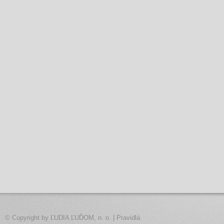
© Copyright by
ĽUDIA ĽUĎOM, n. o.
|
Pravidlá