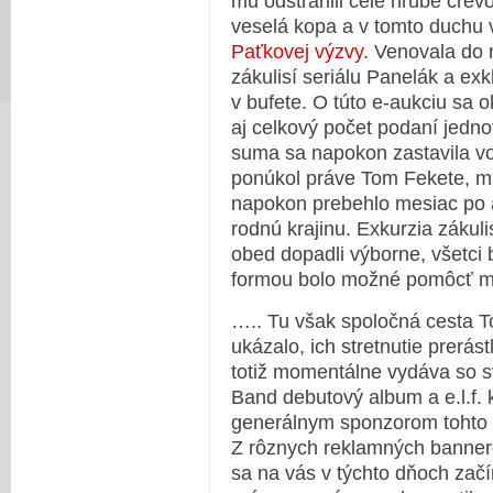
mu odstránili celé hrubé črevo
veselá kopa a v tomto duchu v
Paťkovej výzvy
. Venovala do 
zákulisí seriálu Panelák a ex
v bufete. O túto e-aukciu sa o
aj celkový počet podaní jedno
suma sa napokon zastavila vo 
ponúkol práve Tom Fekete, má
napokon prebehlo mesiac po a
rodnú krajinu. Exkurzia zákul
obed dopadli výborne, všetci b
formou bolo možné pomôcť 
….. Tu však spoločná cesta T
ukázalo, ich stretnutie prerá
totiž momentálne vydáva so 
Band debutový album a e.l.f.
generálnym sponzorom tohto di
Z rôznych reklamných bannerov
sa na vás v týchto dňoch začí