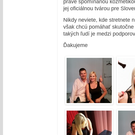
práve spomínanou kozmetikou.
jej oficiálnou tvárou pre Slov
Nikdy neviete, kde stretnete 
však chcú pomáhať skutočne n
takých ľudí je medzi podporo
Ďakujeme