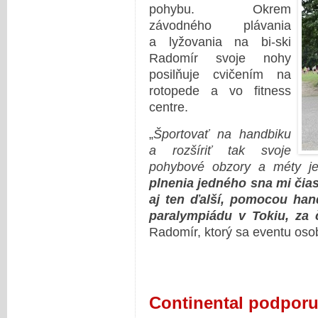
pohybu. Okrem
závodného plávania
a lyžovania na bi-ski
Radomír svoje nohy
posilňuje cvičením na
rotopede a vo fitness
centre.
„
Športovať na handbiku
a rozšíriť tak svoje
pohybové obzory a méty j
plnenia jedného sna mi čia
aj ten ďalší, pomocou ha
paralympiádu v Tokiu, za
Radomír, ktorý sa eventu osob
Continental podporu