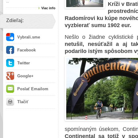
...
Kríži v Brat
Viac info
prostrední
Radomírovi ku kúpe nového
Zdieľaj:
vyzbierať sumu 1902 eur.
Nešlo o žiadne cyklistické
Vybrali.sme
netušil, nesúťažil a aj ta
Facebook
podarilo istým spôsobom v
Twitter
Google+
Poslať Emailom
Tlačiť
spomínaným úsekom, Continen
Continental sa totiž v sp