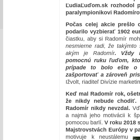
ĽudiaĽuďom.sk rozhodol 
paralympionikovi Radomíro
Počas celej akcie prešlo 
podarilo vyzbierať 1902 eur
čiastku, aby si Radomír mo
nesmierne radi, že takýmto
akým je Radomír
. Vždy 
pomocnú ruku ľuďom, ktor
prípade to bolo ešte o 
zašportovať a zároveň pris
Ižvolt, riaditeľ Divízie market
Keď mal Radomír rok, ošetr
že nikdy nebude chodiť. 
Radomír nikdy nevzdal.
Vďa
a najmä jeho motivácii k špo
pomocou barlí.
V roku 2018 
Majstrovstvách Európy v
pa
motivuje k neustálemu