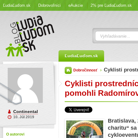
ĽudiaĽuďom.sk
Dobrovoľníci
eAukcie
2% pre ĽudiaĽuďom.sk
ĽudiaĽuďom.sk
Cyklisti pro
Dobročinnosť
Cyklisti prostredn
pomohli Radomírovi
Continental
10. Júl 2019
Bratislava,
charitu“ s
cykloeventu
O autorovi