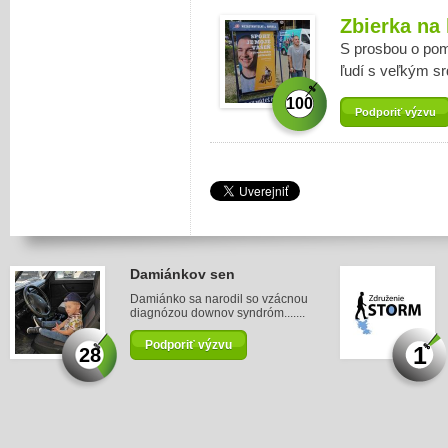
Zbierka na
S prosbou o pom
ľudí s veľkým s
100
Podporiť výzvu
Damiánkov sen
Damiánko sa narodil so vzácnou
diagnózou downov syndróm.......
Podporiť výzvu
1
28