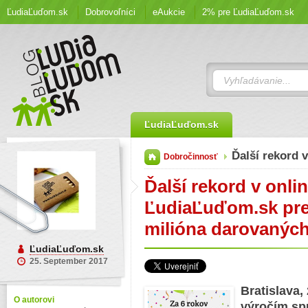
ĽudiaĽuďom.sk
Dobrovoľníci
eAukcie
2% pre ĽudiaĽuďom.sk
ĽudiaĽuďom.sk
Ďalší rekord 
Dobročinnosť
Ďalší rekord v onli
ĽudiaĽuďom.sk pre
milióna darovaných
ĽudiaĽuďom.sk
25. September 2017
Bratislava,
O autorovi
výročím sp