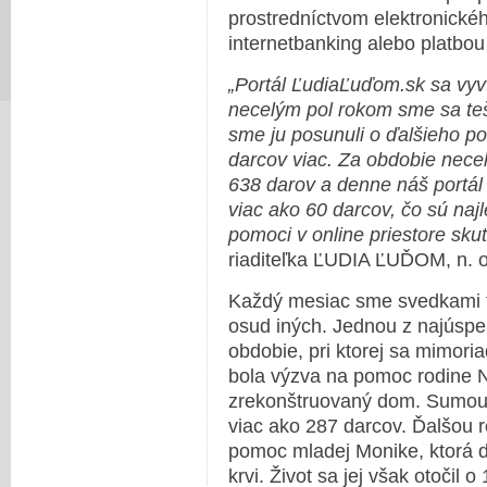
prostredníctvom elektronické
internetbanking alebo platbou 
„Portál ĽudiaĽuďom.sk sa vyví
necelým pol rokom sme sa teši
sme ju posunuli o ďalšieho po
darcov viac. Za obdobie necel
638 darov a denne náš portál
viac ako 60 darcov, čo sú naj
pomoci v online priestore sku
riaditeľka ĽUDIA ĽUĎOM, n. o
Každý mesiac sme svedkami to
osud iných. Jednou z najúspe
obdobie, pri ktorej sa mimoria
bola výzva na pomoc rodine N
zrekonštruovaný dom. Sumou
viac ako 287 darcov. Ďalšou 
pomoc mladej Monike, ktorá 
krvi. Život sa jej však otočil 