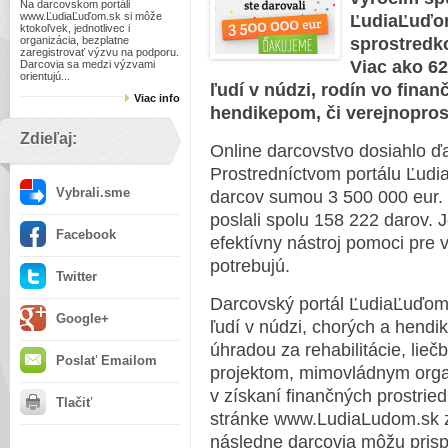
Na darcovskom portáli
www.ĽudiaĽuďom.sk si môže
ĽudiaĽuďom
ktokoľvek, jednotlivec i
organizácia, bezplatne
sprostredk
zaregistrovať výzvu na podporu.
Viac ako 62
Darcovia sa medzi výzvami
orientujú...
ľudí v núdzi, rodín vo finan
Viac info
hendikepom, či verejnopros
Zdieľaj:
Online darcovstvo dosiahlo ď
Prostredníctvom portálu Ľud
Vybrali.sme
darcov sumou 3 500 000 eur. 
poslali spolu 158 222 darov. J
Facebook
efektívny nástroj pomoci pre v
potrebujú.
Twitter
Darcovský portál ĽudiaĽuďom.s
Google+
ľudí v núdzi, chorých a hen
úhradou za rehabilitácie, li
Poslať Emailom
projektom, mimovládnym org
v získaní finančných prostrie
Tlačiť
stránke www.LudiaLudom.sk za
následne darcovia môžu pris