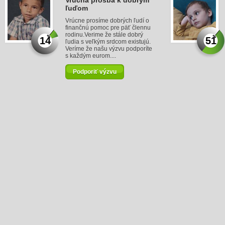
Vrúcna prosba k dobrým
ľuďom
Vrúcne prosíme dobrých ľudí o
finančnú pomoc pre päť člennu
rodinu.Verime že stále dobrý
14
51
ľudia s veľkým srdcom existujú.
Veríme že našu výzvu podporíte
s každým eurom....
Podporiť výzvu