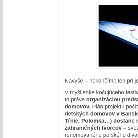
Navyše – nekončíme len pri j
V myšlienke kočujúceho festi
to práve
organizáciou predst
domovov.
Plán projektu počí
detských domovov v Bansko
Tŕnie, Polomka…) dostane 
zahraničných tvorcov
– sve
renomovaného poľského diva