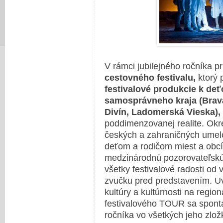
V rámci jubilejného ročníka p
cestovného festivalu,
ktorý 
festivalové produkcie k d
samosprávneho kraja (Bravä
Divín, Ladomerská Vieska),
poddimenzovanej realite. Okr
českých a zahraničných umel
deťom a rodičom miest a obcí 
medzinárodnú pozorovateľskú
všetky festivalové radosti od 
zvučku pred predstavením. U
kultúry a kultúrnosti na regio
festivalového TOUR sa spontá
ročníka vo všetkých jeho zlož