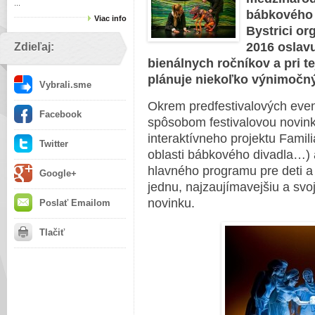
...
bábkového d
Viac info
Bystrici or
2016 oslavu
Zdieľaj:
bienálnych ročníkov a pri tej
plánuje niekoľko výnimočn
Vybrali.sme
Okrem predfestivalových event
Facebook
spôsobom festivalovou novin
interaktívneho projektu Famil
Twitter
oblasti bábkového divadla…) 
hlavného programu pre deti a 
Google+
jednu, najzaujímavejšiu a svo
novinku.
Poslať Emailom
Tlačiť