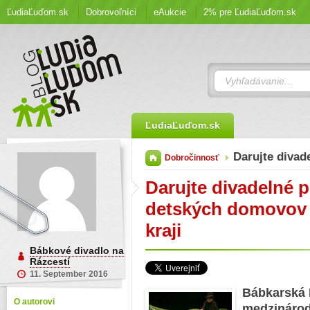
ĽudiaĽuďom.sk
Dobrovoľníci
eAukcie
2% pre ĽudiaĽuďom.sk
ĽudiaĽuďom.sk
Darujte divad
Dobročinnosť
Darujte divadelné 
detských domovov
kraji
Bábkové divadlo na
Rázcestí
11. September 2016
Bábkarská 
O autorovi
medzinárod