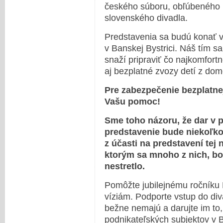
českého súboru, obľúbeného 
slovenského divadla.
Predstavenia sa budú konať v
v Banskej Bystrici. Náš tím s
snaží pripraviť čo najkomfort
aj bezplatné zvozy detí z dom
Pre zabezpečenie bezplatn
Vašu pomoc!
Sme toho názoru, že dar v p
predstavenie bude niekoľk
z účasti na predstavení tej 
ktorým sa mnoho z nich, boh
nestretlo.
Pomôžte jubilejnému ročníku B
víziám. Podporte vstup do div
bežne nemajú a darujte im to,
podnikateľských subjektov v B