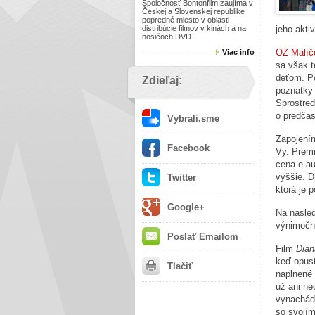
Spoločnosť Bontonfilm zaujíma v
Českej a Slovenskej republike
popredné miesto v oblasti
distribúcie filmov v kinách a na
jeho aktiv
nosičoch DVD...
OZ Malíč
Viac info
sa však t
deťom. Pô
Zdieľaj:
poznatky 
Sprostred
o predčas
Vybrali.sme
Zapojení
Facebook
Vy. Premi
cena e-a
vyššie. D
Twitter
ktorá je 
Google+
Na nasled
výnimočn
Poslať Emailom
Film
Dian
keď opust
Tlačiť
naplnené 
už ani ne
vynachádz
so svojím