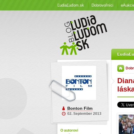
ĽudiaĽuďom.sk
Dobrovoľníci
eAukci
ĽudiaĽ
Dobr
Diana
láska
Bonton Film
02. September 2013
O autorovi