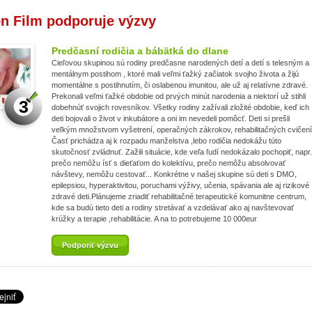
n Film podporuje výzvy
Predčasní rodičia a bábätká do dlane
Cieľovou skupinou sú rodiny predčasne narodených detí a detí s telesným a
mentálnym postihom , ktoré mali veľmi ťažký začiatok svojho života a žijú
momentálne s postihnutím, či oslabenou imunitou, ale už aj relatívne zdravé.
Prekonali veľmi ťažké obdobie od prvých minút narodenia a niektorí už stihli
3
dobehnúť svojich rovesníkov. Všetky rodiny zažívali zložité obdobie, keď ich
deti bojovali o život v inkubátore a oni im nevedeli pomôcť. Deti si prešli
veľkým množstvom vyšetrení, operačných zákrokov, rehabilitačných cvičení
Časť prichádza aj k rozpadu manželstva ,lebo rodičia nedokážu túto
skutočnosť zvládnuť. Zažili situácie, kde veľa ľudí nedokázalo pochopiť, napr.
prečo nemôžu ísť s dieťaťom do kolektívu, prečo nemôžu absolvovať
návštevy, nemôžu cestovať... Konkrétne v našej skupine sú deti s DMO,
epilepsiou, hyperaktivitou, poruchami výživy, učenia, spávania ale aj rizikové
zdravé deti.Plánujeme zriadiť rehabilitačné terapeutické komunitne centrum,
kde sa budú tieto deti a rodiny stretávať a vzdelávať ako aj navštevovať
krúžky a terapie ,rehabilitácie. A na to potrebujeme 10 000eur
Podporiť výzvu