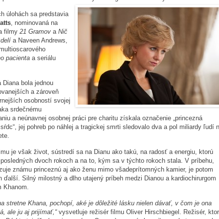
h úlohách sa predstavia
atts
, nominovaná na
a filmy
21 Gramov
a
Nič
delí
a Naveen Andrews,
multioscarového
o pacienta
a seriálu
 Diana bola jednou
ovanejších a zároveň
rnejších osobností svojej
aka srdečnému
niu a neúnavnej osobnej práci pre charitu získala označenie „princezná
sŕdc“, jej pohreb po náhlej a tragickej smrti sledovalo dva a pol miliardy ľudí 
ete.
lmu je však život, sústredí sa na Dianu ako takú, na radosť a energiu, ktorú
 posledných dvoch rokoch a na to, kým sa v týchto rokoch stala. V príbehu,
azuje známu princeznú aj ako ženu mimo všadeprítomných kamier, je potom
n ďalší. Silný milostný a dlho utajený príbeh medzi Dianou a kardiochirurgom
m Khanom.
a stretne Khana, pochopí, aké je dôležité lásku nielen dávať, v čom je ona
 ale ju aj prijímať,“
vysvetluje režisér filmu Oliver Hirschbiegel. Režisér, kto