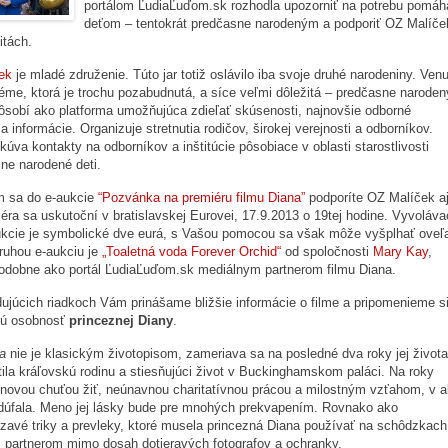
portálom ĽudiaĽuďom.sk rozhodla upozorniť na potrebu pomáh
deťom – tentokrát predčasne narodeným a podporiť OZ Malíče
itách.
ek
je mladé združenie. Túto jar totiž oslávilo iba svoje druhé narodeniny. Venu
éme, ktorá je trochu pozabudnutá, a síce veľmi dôležitá – predčasne narode
sobí ako platforma umožňujúca zdieľať skúsenosti, najnovšie odborné
a informácie. Organizuje stretnutia rodičov, širokej verejnosti a odborníkov.
kúva kontakty na odborníkov a inštitúcie pôsobiace v oblasti starostlivosti
ne narodené deti.
m sa do e-aukcie
“Pozvánka na premiéru filmu Diana”
podporíte OZ Malíček a
éra sa uskutoční v bratislavskej Eurovei, 17.9.2013 o 19tej hodine. Vyvoláva
ukcie je symbolické dve eurá, s Vašou pomocou sa však môže vyšplhať oveľ
ruhou e-aukciu je
„Toaletná voda Forever Orchid“
od spoločnosti
Mary Kay
,
podobne ako portál ĽudiaĽuďom.sk mediálnym partnerom filmu Diana.
ujúcich riadkoch Vám prinášame bližšie informácie o filme a pripomenieme s
ú osobnosť
princeznej Diany
.
a
nie je klasickým životopisom, zameriava sa na posledné dva roky jej života
ila kráľovskú rodinu a stiesňujúci život v Buckinghamskom paláci. Na roky
novou chuťou žiť, neúnavnou charitatívnou prácou a milostným vzťahom, v 
dúfala. Meno jej lásky bude pre mnohých prekvapením. Rovnako ako
avé triky a prevleky, ktoré musela princezná Diana používať na schôdzkach
 partnerom mimo dosah dotieravých fotografov a ochranky.