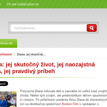
e
2% pre ĽudiaĽuďom.sk
uďom.sk
očinnosť
Diana: jej skutočný…
: jej skutočný život, jej naozajstná
, jej pravdivý príbeh
Princezná Diana milovala deti a zasvätila im veľkú časť svojh
života. Nielen tým svojim, ale predovšetkým deťom opustený
či chorým. Pri príležitosti uvedenia filmu
Diana
do slovenskýc
kín sa distribučná spoločnosť
Bonton Film
v spolupráci s