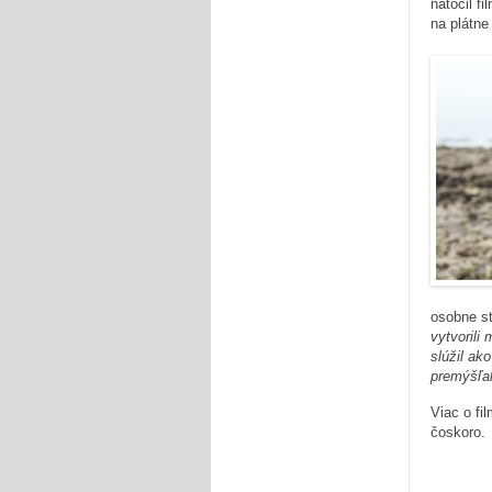
natočil fi
na plátne
osobne str
vytvorili
slúžil ak
premýšľal
Viac o fi
čoskoro.