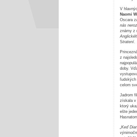
V hlavnýc
Naomi W
Oscara z
nás neroz
známy z 
Anglickéh
S
tratení
.
Princezná
z najsled
najpopulá
doby. Vď
vystupova
ľudských 
celom sv
Jadrom fi
získala v
ktorý uk
ešte jede
Hasnato
„Keď Dian
výnimočná,