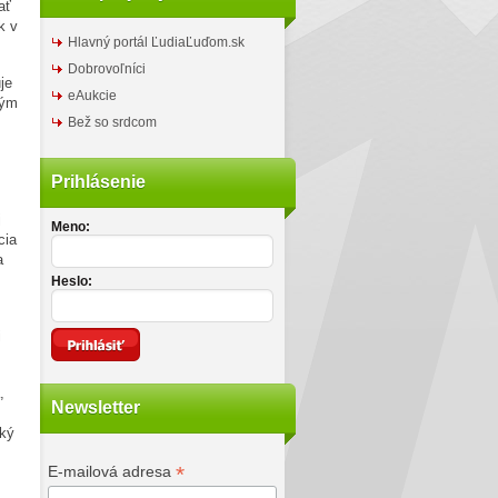
ať
k v
Hlavný portál ĽudiaĽuďom.sk
Dobrovoľníci
je
eAukcie
ným
Bež so srdcom
Prihlásenie
j
Meno:
cia
a
Heslo:
i
,
Newsletter
aký
*
E-mailová adresa