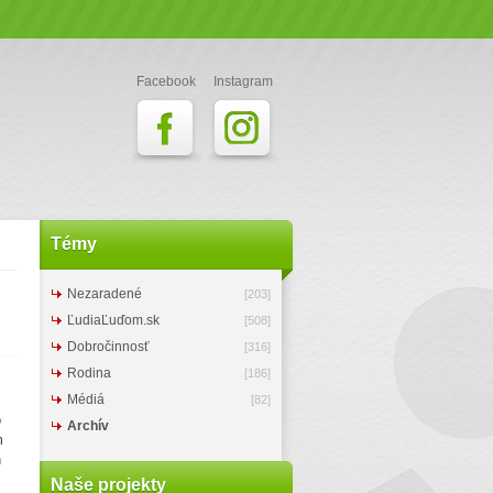
Facebook
Instagram
Témy
Nezaradené
[203]
ĽudiaĽuďom.sk
[508]
Dobročinnosť
[316]
Rodina
[186]
Médiá
[82]
o
Archív
m
h
Naše projekty