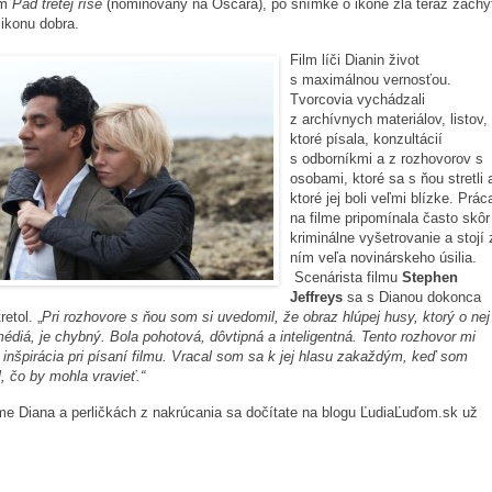
lm
Pád tretej ríše
(nominovaný na Oscara), po snímke o ikone zla teraz zachyt
 ikonu dobra.
Film líči Dianin život
s maximálnou vernosťou.
Tvorcovia vychádzali
z archívnych materiálov, listov,
ktoré písala, konzultácií
s odborníkmi a z rozhovorov s
osobami, ktoré sa s ňou stretli 
ktoré jej boli veľmi blízke. Prác
na filme pripomínala často skôr
kriminálne vyšetrovanie a stojí 
ním veľa novinárskeho úsilia.
Scenárista filmu
Stephen
Jeffreys
sa s Dianou dokonca
etol. „
Pri
rozhovore s ňou som si uvedomil, že obraz hlúpej husy, ktorý o nej
 médiá, je chybný. Bola pohotová, dôvtipná a inteligentná. Tento rozhovor mi
o inšpirácia pri písaní filmu. Vracal som sa k jej hlasu zakaždým, keď som
, čo by mohla vravieť.“
lme Diana a perličkách z nakrúcania sa dočítate na blogu ĽudiaĽuďom.sk už