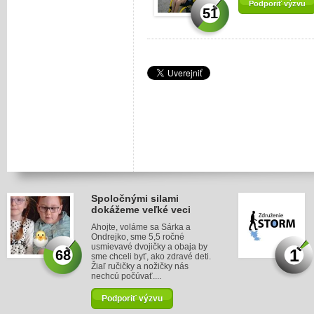
Podporiť výzvu
51
Spoločnými silami
dokážeme veľké veci
Ahojte, voláme sa Sárka a
Ondrejko, sme 5,5 ročné
usmievavé dvojičky a obaja by
1
68
sme chceli byť, ako zdravé deti.
Žiaľ ručičky a nožičky nás
nechcú počúvať....
Podporiť výzvu