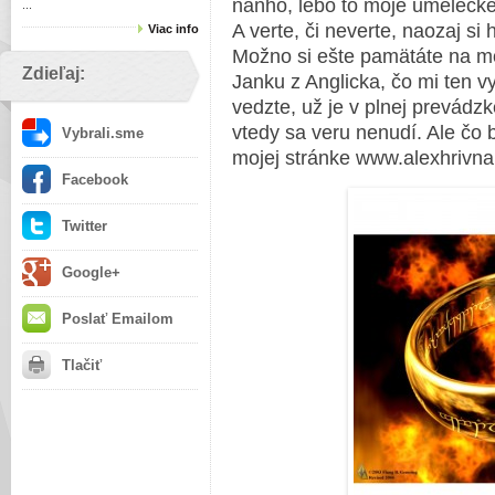
naňho, lebo to moje umelecké
...
A verte, či neverte, naozaj si 
Viac info
Možno si ešte pamätáte na mo
Zdieľaj:
Janku z Anglicka, čo mi ten v
vedzte, už je v plnej prevád
vtedy sa veru nenudí. Ale čo b
Vybrali.sme
mojej stránke www.alexhrivna
Facebook
Twitter
Google+
Poslať Emailom
Tlačiť