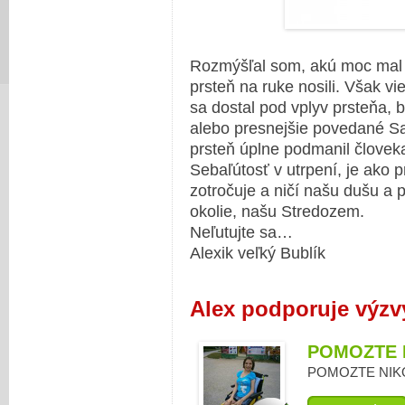
Rozmýšľal som, akú moc mal p
prsteň na ruke nosili. Však vie
sa dostal pod vplyv prsteňa, 
alebo presnejšie povedané Sa
prsteň úplne podmanil člove
Sebaľútosť v utrpení, je ako p
zotročuje a ničí našu dušu a p
okolie, našu Stredozem.
Neľutujte sa…
Alexik veľký Bublík
Alex podporuje výzv
POMOZTE 
POMOZTE NIK