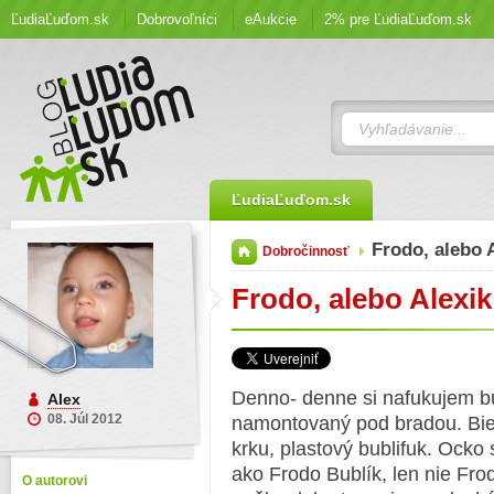
ĽudiaĽuďom.sk
Dobrovoľníci
eAukcie
2% pre ĽudiaĽuďom.sk
ĽudiaĽuďom.sk
Frodo, alebo 
Dobročinnosť
Frodo, alebo Alexik
Denno- denne si nafukujem bu
Alex
08. Júl 2012
namontovaný pod bradou. Biel
krku, plastový bublifuk. Ock
ako Frodo Bublík, len nie Fro
O autorovi