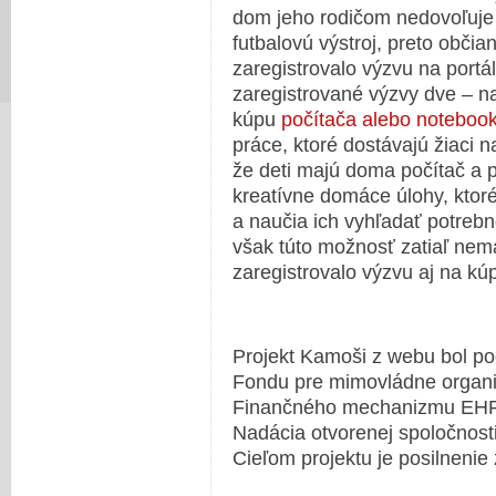
dom jeho rodičom nedovoľuje
futbalovú výstroj, preto obči
zaregistrovalo výzvu na portá
zaregistrované výzvy dve – 
kúpu
počítača alebo noteboo
práce, ktoré dostávajú žiaci
že deti majú doma počítač a p
kreatívne domáce úlohy, ktoré
a naučia ich vyhľadať potrebn
však túto možnosť zatiaľ ne
zaregistrovalo výzvu aj na k
Projekt Kamoši z webu bol p
Fondu pre mimovládne organiz
Finančného mechanizmu EHP
Nadácia otvorenej spoločnost
Cieľom projektu je posilnenie 