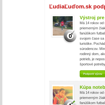
ĽudiaĽuďom.sk podp
Výstroj pre
Má 14 rokov od 
priemerným žiako
fanúšikom futbal
0
svojom čase sa 
turistike. Pochá
súrodencov. Min
rodinný dom, ak
potrieb, je nepo
športové potreb
Podporiť výzvu
Kúpa noteb
Má 14 rokov od 
priemerným žiako
fanúšikom futbal