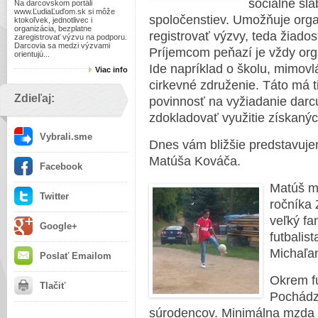
sociálne sl
Na darcovskom portáli
www.ĽudiaĽuďom.sk si môže
spoločenstiev. Umožňuje orga
ktokoľvek, jednotlivec i
organizácia, bezplatne
registrovať výzvy, teda žiados
zaregistrovať výzvu na podporu.
Darcovia sa medzi výzvami
Príjemcom peňazí je vždy orga
orientujú...
Ide napríklad o školu, mimov
Viac info
cirkevné združenie. Táto má ti
Zdieľaj:
povinnosť na vyžiadanie darc
zdokladovať využitie získaný
Vybrali.sme
Dnes vám bližšie predstavuje
Matúša Kováča.
Facebook
Matúš m
Twitter
ročníka 
veľký fa
Google+
futbalis
Michaľan
Poslať Emailom
Okrem fu
Tlačiť
Pochádza
súrodencov. Minimálna mzda j