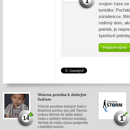
1
svojom čase sa 
turistike. Pochá
súrodencov. Min
rodinný dom, ak
potrieb, je nepo
športové potreb
Podporiť výzvu
Vrúcna prosba k dobrým
ľuďom
Vrúcne prosíme dobrých ľudí o
finančnú pomoc pre päť člennu
rodinu.Verime že stále dobrý
1
14
ľudia s veľkým srdcom existujú.
Veríme že našu výzvu podporíte
s každým eurom....