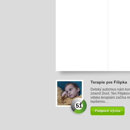
Terapie pre Filipka
Detský autizmus nám ko
zmenil život. Ten Filipko
vďaka terapiám začína m
lepšiemu....
51
Podporiť výzvu