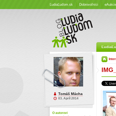
ĽudiaĽuďom.sk
Dobrovoľníci
eAukci
ĽudiaĽ
Inter
IMG_
Tomáš Mácha
03. Apríl 2014
O autorovi