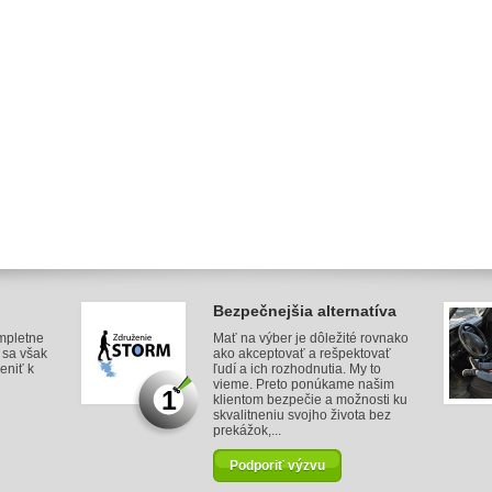
Bezpečnejšia alternatíva
mpletne
Mať na výber je dôležité rovnako
v sa však
ako akceptovať a rešpektovať
eniť k
ľudí a ich rozhodnutia. My to
vieme. Preto ponúkame našim
1
klientom bezpečie a možnosti ku
skvalitneniu svojho života bez
prekážok,...
Podporiť výzvu