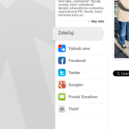
Som taká „všehochuť“. Bývalý
novinár, ktorý vyštudoval
Verejné zdravotníctvo a ktorému
učaroval svet PR, človek, ktorý
má husiu kožu pri...
Viac info
Zdieľaj:
Vybrali.sme
Facebook
Twitter
Google+
Poslať Emailom
Tlačiť