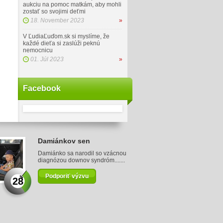
aukciu na pomoc matkám, aby mohli
zostať so svojimi deťmi
18. November 2023
»
V ĽudiaĽuďom.sk si myslíme, že
každé dieťa si zaslúži peknú
nemocnicu
01. Júl 2023
»
Facebook
Damiánkov sen
Damiánko sa narodil so vzácnou
diagnózou downov syndróm.......
Podporiť výzvu
28