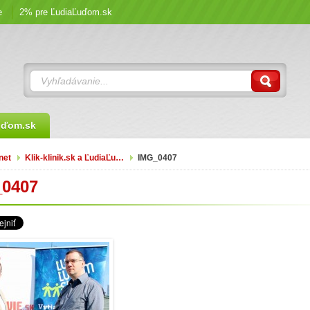
e
2% pre ĽudiaĽuďom.sk
uďom.sk
net
Klik-klinik.sk a ĽudiaĽu…
IMG_0407
0407