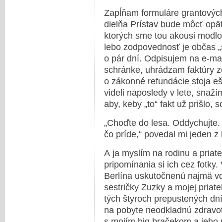
Zapĺňam formuláre grantových
dielňa Prístav bude môcť op
ktorých sme tou akousi modlo
lebo zodpovednosť je občas „s
o pár dní. Odpisujem na e-mail
schránke, uhrádzam faktúry zo
o zákonné refundácie stoja eš
videli naposledy v lete, sna
aby, keby „to“ fakt už prišlo,
„Choďte do lesa. Oddychujte. „
čo príde,“ povedal mi jeden z 
A ja myslím na rodinu a priat
pripomínania si ich cez fotky
Berlína uskutočnenú najmä vď
sestričky Zuzky a mojej priate
tých štyroch prepustených dn
na pobyte neodkladnú zdravot
s mojím big bračekom a jeho 