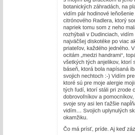
botanických záhradách, na pla
vidím pár hodinové leňošeni
citrónového Radlera, ktorý s
napriek tomu som z neho mala
rozhýbali v Dudinciach, vidím 
najväčšej diskotéke po viac a
priateľov, každého jedného. 
ocitám „medzi handrami“, top
všetkých tých anjelikov, ktorí
báseň, ktorá bola napísaná i
svojich nechtoch :-) Vidím pr
ktoré sú pre moje alergie moj
tých ľudí, ktorí stáli pri zrod
dobrovoľníkov a pomocníkov, 
svoje sny asi len ťažšie napĺň
vidím… Svojich uplynulých sk
okamžiku.
Čo má prísť, príde. Aj keď zá