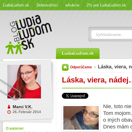
ĽudiaĽuďom.sk
Dobrovoľníci
eAukcie
2% pre ĽudiaĽuďom.sk
ĽudiaĽuďom.sk
Láska, viera, 
Odporúčame
Láska, viera, náde
Nie, toto nie
Marci V.K.
26. Február 2014
Tom mojom.
o iných oba
Dnes mám d
O autorovi