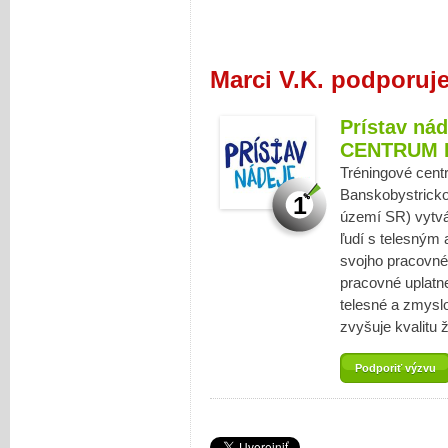
Marci V.K. podporuj
Prístav ná
CENTRUM 
Tréningové cent
Banskobystrickom
1
území SR) vytvár
ľudí s telesný
svojho pracovné
pracovné uplatn
telesné a zmysl
zvyšuje kvalitu 
Podporiť výzvu