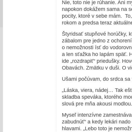
Nie, toto nie je rúhanie. Ani m
napokon dokážem sama na seba
pocity, ktoré v sebe mám. To
rokom a predsa teraz aktuáln
Štyridsať stupňové horúčky, 
zábalom pre jedno z ochoren
o nemožnosti ísť do vodorovn
a len sťažka ho lapám späť. H
ide „rozdrapiť“ priedušky. Hov
Obavách. Zmätku v duši. O vid
Ušami počúvam, do srdca sa
„Láska, viera, nádej… Tak ešt
skladba speváka, ktorého mo
slová pre mňa akousi modlou
Myseľ intenzívne zamestnáva
zabudnúť“ a kedy lekári nado
hlavami. „Lebo toto je nemož