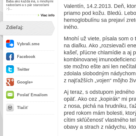
Baba ako každá iná, s mnohými
radosťami a s pár starosťami
Valentín, 14.2.2013. Deň, kto
:-)...
priamo pod kožu. Bledú. Lebo
Viac info
hemoglobulínu sa prejaví zre
iného.
Zdieľaj:
Mnohí už viete, písala som o 
Vybrali.sme
na diaľku. Ako „rozsievači ene
kašeľ, pľúcne chlamídie a aj 
Facebook
kombinovanej imunodeficiencii
ste možno ešte ani len nečít
Twitter
zdolala slobodným nádychom 
z najťažších „vojen“ môjho živ
Google+
Aj teraz, s odstupom jedného 
Poslať Emailom
opäť. Ako cez „kopirák“ mi pr
z nosa, pichá na hrudníku, 
Tlačiť
pred rokom mám bolesti, ktorýc
cítim skľúčenosť vlastného te
obavy a strach z nádychu, k