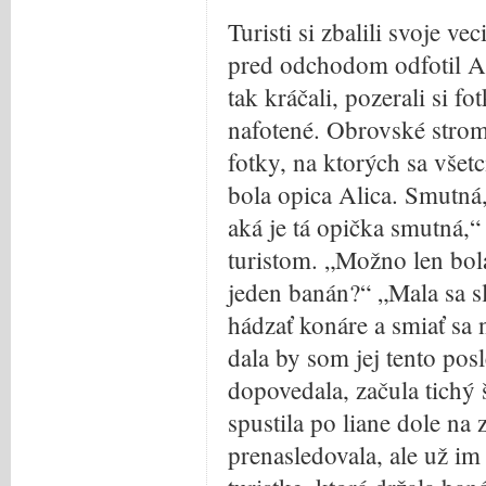
Turisti si zbalili svoje ve
pred odchodom odfotil A
tak kráčali, pozerali si fo
nafotené. Obrovské strom
fotky, na ktorých sa všetc
bola opica Alica. Smutná,
aká je tá opička smutná,“
turistom. „Možno len bola
jeden banán?“ „Mala sa sl
hádzať konáre a smiať sa 
dala by som jej tento po
dopovedala, začula tichý 
spustila po liane dole na 
prenasledovala, ale už im 