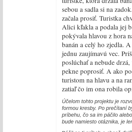
turistke, ktorá držala ba
sebou a sadla si na zadok
začala prosiť. Turistka ch
Alici kľakla a podala jej 
pokývala hlavou z hora n
banán a celý ho zjedla. A
jednu zaujímavú vec. Priš
poslúchať a nebude drzá, 
pekne poprosiť. A ako po
turistom na hlavu a na ram
zatiaľ čo im ona robila op
Účelom tohto projektu je rozvoj
formou kresby. Po prečítaní by
príbehu, čo sa im páčilo aleb
bude namiesto otáznika, je len