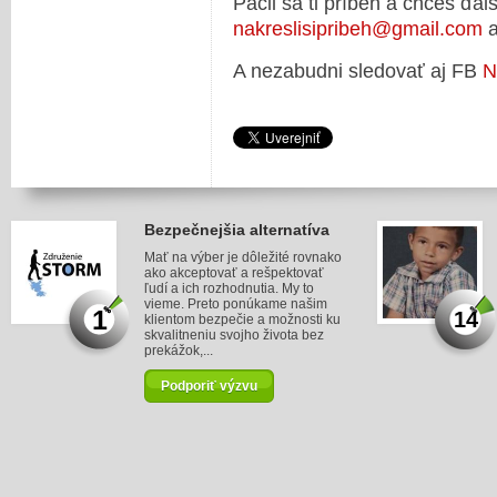
Páčil sa ti príbeh a chceš ďal
nakreslisipribeh@gmail.com
a
A nezabudni sledovať aj FB
N
Bezpečnejšia alternatíva
Mať na výber je dôležité rovnako
ako akceptovať a rešpektovať
ľudí a ich rozhodnutia. My to
vieme. Preto ponúkame našim
1
14
klientom bezpečie a možnosti ku
skvalitneniu svojho života bez
prekážok,...
Podporiť výzvu