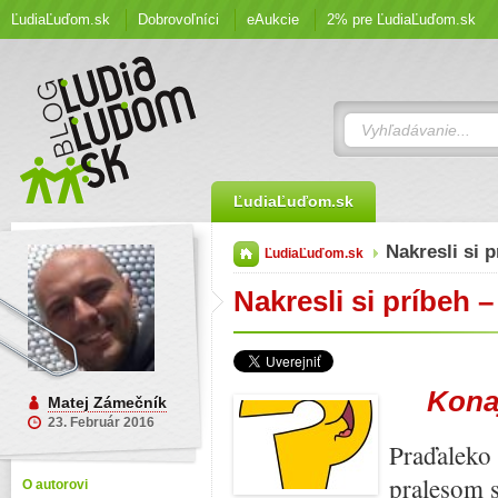
ĽudiaĽuďom.sk
Dobrovoľníci
eAukcie
2% pre ĽudiaĽuďom.sk
ĽudiaĽuďom.sk
Nakresli si 
ĽudiaĽuďom.sk
Nakresli si príbeh –
Konaj
Matej Zámečník
23. Február 2016
Praďaleko 
pralesom s
O autorovi