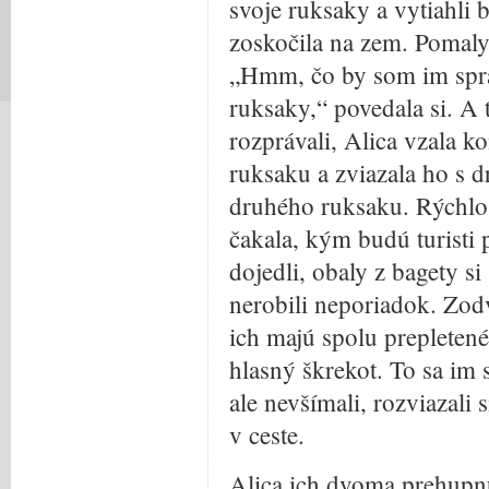
svoje ruksaky a vytiahli b
zoskočila na zem. Pomaly 
„Hmm, čo by som im spra
ruksaky,“ povedala si. A t
rozprávali, Alica vzala k
ruksaku a zviazala ho s
druhého ruksaku. Rýchlo 
čakala, kým budú turisti 
dojedli, obaly z bagety si
nerobili neporiadok. Zodvi
ich majú spolu prepleten
hlasný škrekot. To sa im s
ale nevšímali, rozviazali 
v ceste.
Alica ich dvoma prehupnu