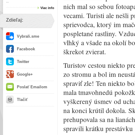
...
nich mal so sebou fotoapa
Viac info
vecami. Turisti ale nešli
Zdieľaj:
sprievodca, ktorý im mač
pospletané rastliny. Vzd
Vybrali.sme
vlhký a všade na okolí b
Facebook
škrekot zvierat.
Twitter
Turistov cestou niekto pr
zo stromu a bol im neustá
Google+
spraviť zle! Ten niekto b
Poslať Emailom
mala tmavohnedú pokožku,
vyškerený úsmev od ucha 
Tlačiť
na konci krútil dokola. S
prehupovala sa na lianách.
spravili krátku prestávku a