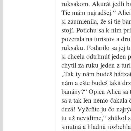
ruksakom. Akurát jedli 
Tie mám najradšej.“ Alici 
si zaumienila, že si tie b
stojí. Potichu sa k nim p
pozerala na turistov a dr
ruksaku. Podarilo sa jej t
si chcela odtrhnúť jeden
chytil za ruku jeden z tur
„Tak ty nám budeš hádzať
nám a ešte budeš taká drz
banány?“ Opica Alica sa t
sa a tak len nemo čakala 
drzá! Vyžeňte ju čo najrý
tu už nevidíme,“ zhúkol s
smutná a hladná rozbehla