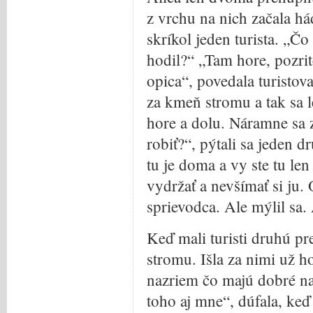
z vrchu na nich začala h
skríkol jeden turista. „Č
hodil?“ „Tam hore, pozrit
opica“, povedala turistova
za kmeň stromu a tak sa l
hore a dolu. Náramne sa
robiť?“, pýtali sa jeden d
tu je doma a vy ste tu len
vydržať a nevšímať si ju.
sprievodca. Ale mýlil sa. 
Keď mali turisti druhú pre
stromu. Išla za nimi už h
nazriem čo majú dobré na
toho aj mne“, dúfala, keď