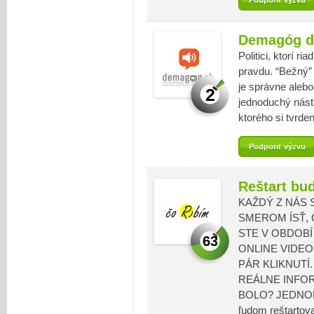
Podporiť výzvu
Demagóg d
Politici, ktorí r
pravdu. “Bežný” 
je správne aleb
2
jednoduchý nást
ktorého si tvrde
Podporiť výzvu
Reštart bu
KAŽDÝ Z NÁS 
SMEROM ÍSŤ, 
STE V OBDOBÍ
63
ONLINE VIDE
PÁR KLIKNUTÍ.
REÁLNE INFOR
BOLO? JEDNOD
ľudom reštartov