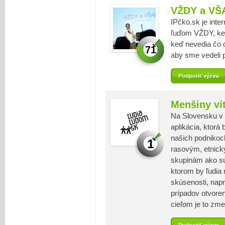
VŽDY a VŠ
IPčko.sk je int
ľuďom VŽDY, keď
keď nevedia čo ď
71
aby sme vedeli
Podporiť výzvu
Menšiny ví
Na Slovensku v 
aplikácia, ktorá
našich podnikoch
1
rasovým, etnick
skupinám ako sú 
ktorom by ľudia 
skúsenosti, nap
prípadov otvore
cieľom je to zme