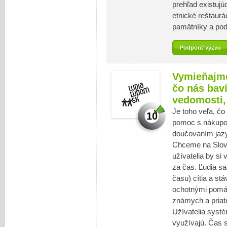
prehľad existuj
etnické reštaurác
pamätníky a po
Podporiť výzvu
Vymieňajme
čo nás baví
vedomosti, 
Je toho veľa, č
10
pomoc s nákupo
doučovaním jazy
Chceme na Slove
užívatelia by si
za čas. Ľudia s
času) cítia a st
ochotnými pomá
známych a priate
Užívatelia syst
využívajú. Čas s