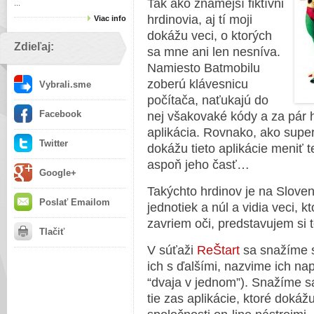
Tak ako známejší fiktívni
...
hrdinovia, aj tí moji
Viac info
dokážu veci, o ktorých
Zdieľaj:
sa mne ani len nesníva.
Namiesto Batmobilu
zoberú klávesnicu
Vybrali.sme
počítača, naťukajú do
Facebook
nej všakovaké kódy a za pár h
aplikácia. Rovnako, ako supe
Twitter
dokážu tieto aplikácie meniť t
aspoň jeho časť…
Google+
Takýchto hrdinov je na Sloven
Poslať Emailom
jednotiek a núl a vidia veci, 
zavriem oči, predstavujem si t
Tlačiť
V súťaži
ReŠtart
sa snažíme s
ich s ďalšími, nazvime ich nap
“dvaja v jednom”). Snažíme s
tie zas aplikácie, ktoré dokáž