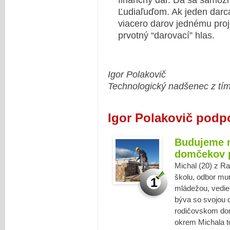
finančný dar. Dá sa samozr
Ľudiaľuďom. Ak jeden darc
viacero darov jednému proje
prvotný “darovací” hlas.
Igor Polakovič
Technologický nadšenec z tímu
Igor Polakovič podp
Budujeme n
domčekov p
Michal (20) z Ra
školu, odbor mu
1
mládežou, vedie
býva so svojou 
rodičovskom dome
okrem Michala to