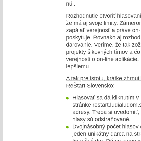
núl.
Rozhodnutie otvoriť hlasovani
že má aj svoje limity. Zámerom
zapájať verejnosť a práve on-
poskytuje. Rovnako aj rozhodn
darovanie. Veríme, že tak zo
projekty šikovných tímov a č
verejnosti o on-line aplikácie
lepšiemu.
A tak pre istotu, krátke zhrnut
ReŠtart Slovensko:
Hlasovať sa dá kliknutím v 
stránke restart.ludialudom.
adresy. Treba si uvedomiť, 
hlasy sú odstraňované.
Dvojnásobný počet hlasov (
jeden unikátny darca na st