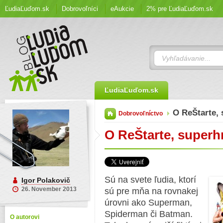
ĽudiaĽuďom.sk
Dobrovoľníci
eAukcie
2% pre ĽudiaĽuďom.sk
ĽudiaĽuďom.sk
O ReŠtarte,
Dobrovoľníctvo
O ReŠtarte, super
Sú na svete ľudia, ktorí
Igor Polakovič
26. November 2013
sú pre mňa na rovnakej
úrovni ako Superman,
Spiderman či Batman.
O autorovi