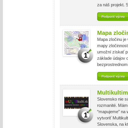
za náš projekt.
Podporiť výzvu
Mapa zloči
Mapa zločinu je
mapy zločinnost
umožní získať pr
1
základe údajov od
bezprostrednom
Podporiť výzvu
Multikulti
Slovensko nie sú
rozmanité. Máme 
“mapujeme” na w
1
vytvoriť Multikul
Slovenska, na 