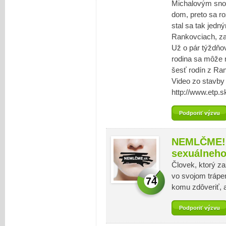
Michalovým snom
dom, preto sa r
stal sa tak jed
Rankovciach, za
Už o pár týždňo
rodina sa môže
šesť rodín z Ra
Video zo stavby 
http://www.etp.s
Podporiť výzvu
NEMLČME! -
sexuálneho
Človek, ktorý zaž
vo svojom trápen
74
komu zdôveriť, 
Podporiť výzvu