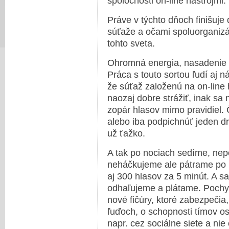
spoločnosti on-line nástrojmi.
Práve v týchto dňoch finišuje 
súťaže a očami spoluorganizá
tohto sveta.
Ohromná energia, nasadenie a
Práca s touto sortou ľudí aj 
že súťaž založenú na on-line
naozaj dobre strážiť, inak sa
zopár hlasov mimo pravidiel. 
alebo iba podpichnúť jeden d
už ťažko.
A tak po nociach sedíme, nepo
neháčkujeme ale pátrame po 
aj 300 hlasov za 5 minút. A s
odhaľujeme a plátame. Poch
nové fičúry, ktoré zabezpečia,
ľuďoch, o schopnosti tímov os
napr. cez sociálne siete a nie