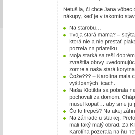
Netušila, či chce Jana vôbec o
nákupy, keď je v takomto stav
Na starobu…
Tvoja stará mama? – spýtal
ktorá nie a nie prestať pla
pozrela na priateľku.
Moja starká sa teší dobrém
zvraštila obrvy uvedomujúc 
zomrela naša stará korytna
Čože??? – Karolína mala c
vyštípaných lícach.
Naša Klotilda sa pobrala n
pochovali za domom. Cháp
musel kopať… aby sme ju p
Čo to trepeš? Na akej záh
Na záhrade u starkej. Pr
mali taký malý obrad. Za Kl
Karolína pozerala na ňu net