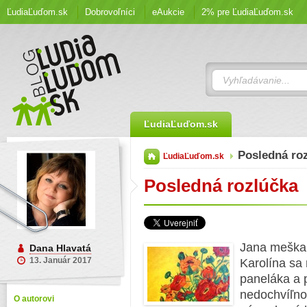
ĽudiaĽuďom.sk
Dobrovoľníci
eAukcie
2% pre ĽudiaĽuďom.sk
ĽudiaĽuďom.sk
Posledná ro
ĽudiaĽuďom.sk
Posledná rozlúčka
Jana meškala
Dana Hlavatá
13. Január 2017
Karolína sa
paneláka a p
nedochvíľno
O autorovi