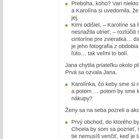
Preboha, koho? Vari niekto
a Karolína si uvedomila, že
jej.
Kimi odišiel, – Karolíne sa l
nesnažila utrieť, – rozlúči
cintoríne pre zvieratká… da
je jeho fotografia z obdobia
ľúto… tak veľmi to bolí.
Jana chytila priateľku okolo pl
Prvá sa ozvala Jana.
Karolínka, čo keby sme si n
a potom … potom by sme ko
nákupy?
Ženy sa na seba pozreli a ak
Prvý obchod, do ktorého by
Chcela by som sa pozrieť, 
tie nemusíš venčiť, keď je