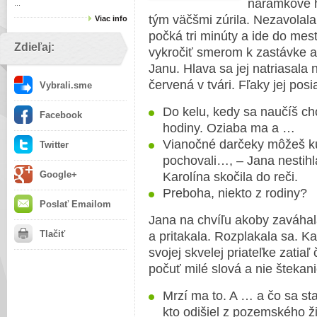
náramkové h
...
tým väčšmi zúrila. Nezavolala 
Viac info
počká tri minúty a ide do me
Zdieľaj:
vykročiť smerom k zastávke au
Janu. Hlava sa jej natriasala
červená v tvári. Fľaky jej posial
Vybrali.sme
Do kelu, kedy sa naučíš ch
Facebook
hodiny. Oziaba ma a …
Vianočné darčeky môžeš kú
Twitter
pochovali…, – Jana nestihl
Google+
Karolína skočila do reči.
Preboha, niekto z rodiny?
Poslať Emailom
Jana na chvíľu akoby zaváhal
Tlačiť
a pritakala. Rozplakala sa. Ka
svojej skvelej priateľke zatiaľ
počuť milé slová a nie štekani
Mrzí ma to. A … a čo sa st
kto odišiel z pozemského ži