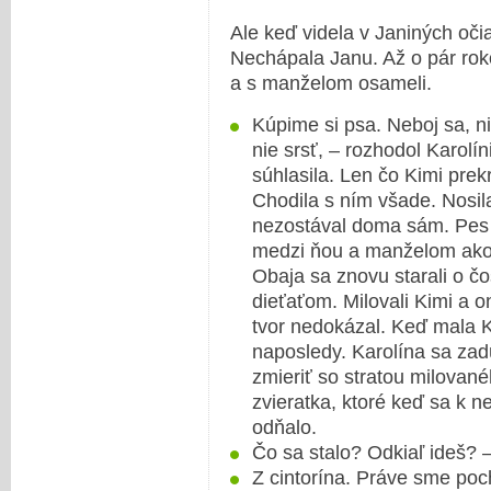
Ale keď videla v Janiných oči
Nechápala Janu. Až o pár roko
a s manželom osameli.
Kúpime si psa. Neboj sa, ni
nie srsť, – rozhodol Karolí
súhlasila. Len čo Kimi prekr
Chodila s ním všade. Nosil
nezostával doma sám. Pes je
medzi ňou a manželom akoby
Obaja sa znovu starali o čo
dieťaťom. Milovali Kimi a o
tvor nedokázal. Keď mala 
naposledy. Karolína sa za
zmieriť so stratou milovan
zvieratka, ktoré keď sa k nej
odňalo.
Čo sa stalo? Odkiaľ ideš? –
Z cintorína. Práve sme po