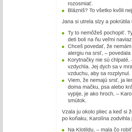
rozosmiať.
Blázniš? To všetko kvôli ne
Jana si utrela slzy a pokrútila
Ty to nemôžeš pochopiť. Ty
deti boli na ňu veľmi navia
Chceš povedať, že nemám 
alergiu na srsť, – povedala
Korytnačky nie sú chlpaté, 
vzdychla. Jej dych sa v mr
vzduchu, aby sa rozplynul.
Viem, že nemajú srsť, ja 
doma mačku, psa alebo krá
vypije, je ako hroch, – Karo
smútok.
Vzala ju okolo pliec a keď si 
po koňaku, Karolína zodvihla p
Na Klotildu, – mala čo robi