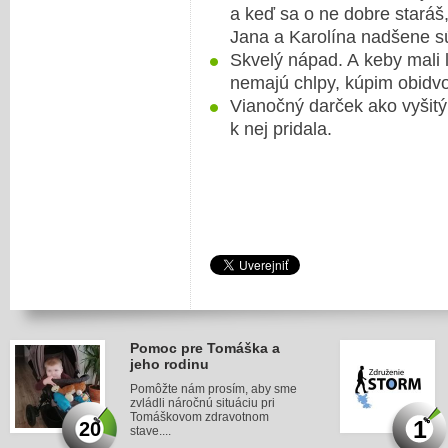
a keď sa o ne dobre staráš,
Jana a Karolína nadšene sú
Skvelý nápad. A keby mali
nemajú chlpy, kúpim obidv
Vianočný darček ako vyšitý
k nej pridala.
Pomoc pre Tomáška a
jeho rodinu
Pomôžte nám prosím, aby sme
zvládli náročnú situáciu pri
Tomáškovom zdravotnom
1
20
stave....