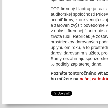
TOP firemný filantrop je real
audítorskej spoločnosti Pric
oceniť firmy, ktoré venujú svo
a zároveň zvýšiť povedomie ver
v oblasti firemnej filantropie a
života ľudí. Rebríček je zost
prostriedkov darovaných podn
uplynulom roku, a to prostre
darov, darovaním služieb, pr
Sumy nezahŕňajú sponzorské 
% podiely zaplatenej dane.
Poznáte tohtoročného víťa
ho môžete na
našej webstr