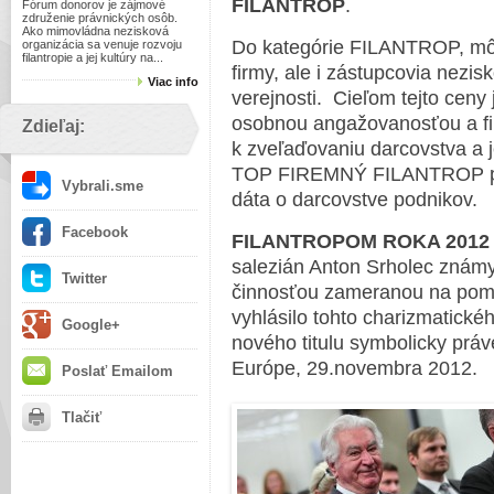
FILANTROP
.
Fórum donorov je zájmové
združenie právnických osôb.
Ako mimovládna nezisková
Do kategórie FILANTROP, mô
organizácia sa venuje rozvoju
filantropie a jej kultúry na...
firmy, ale i zástupcovia nezis
Viac info
verejnosti. Cieľom tejto ceny 
osobnou angažovanosťou a fil
Zdieľaj:
k zveľaďovaniu darcovstva a 
TOP FIREMNÝ FILANTROP pri
Vybrali.sme
dáta o darcovstve podnikov.
Facebook
FILANTROPOM ROKA 2012
salezián Anton Srholec znám
Twitter
činnosťou zameranou na po
vyhlásilo tohto charizmatické
Google+
nového titulu symbolicky práve
Európe, 29.novembra 2012.
Poslať Emailom
Tlačiť