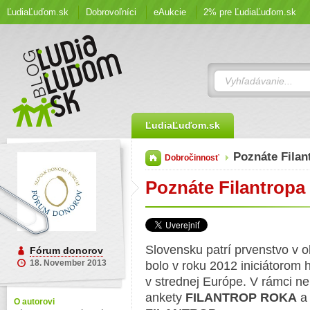
ĽudiaĽuďom.sk
Dobrovoľníci
eAukcie
2% pre ĽudiaĽuďom.sk
ĽudiaĽuďom.sk
Poznáte Fila
Dobročinnosť
Poznáte Filantropa
Slovensku patrí prvenstvo v o
Fórum donorov
18. November 2013
bolo v roku 2012 iniciátorom h
v strednej Európe. V rámci ne
ankety
FILANTROP ROKA
O autorovi