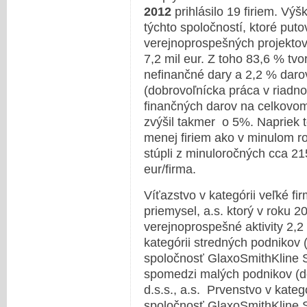
2012
prihlásilo 19 firiem. Vý
týchto spoločností, ktoré put
verejnoprospešných projektov
7,2 mil eur. Z toho 83,6 % tvo
nefinančné dary a 2,2 % dar
(dobrovoľnícka práca v riadn
finančných darov na celkovo
zvýšil takmer o 5%. Napriek t
menej firiem ako v minulom ro
stúpli z minuloročných cca 215
eur/firma.
Víťazstvo v kategórii veľké f
priemysel, a.s. ktorý v roku 
verejnoprospešné aktivity 2,2
kategórii stredných podnikov
spoločnosť GlaxoSmithKline Sl
spomedzi malých podnikov (d
d.s.s., a.s. Prvenstvo v kateg
spoločnosť GlaxoSmithKline Sl