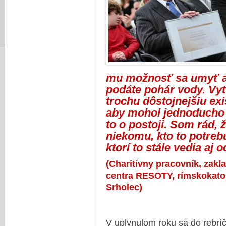
mu možnosť sa umyť a
podáte pohár vody. Vy
trochu dôstojnejšiu ex
aby mohol jednoducho ži
to o postoji. Som rád,
niekomu, kto to potrebu
ktorí to stále vedia aj 
(Charitívny pracovník, zakla
centra RESOTY, rímskokatol
Srholec)
V uplynulom roku sa do rebrí