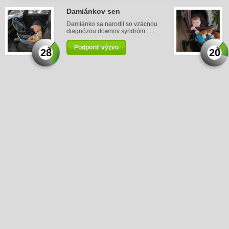
Damiánkov sen
Damiánko sa narodil so vzácnou
diagnózou downov syndróm.......
Podporiť výzvu
28
20