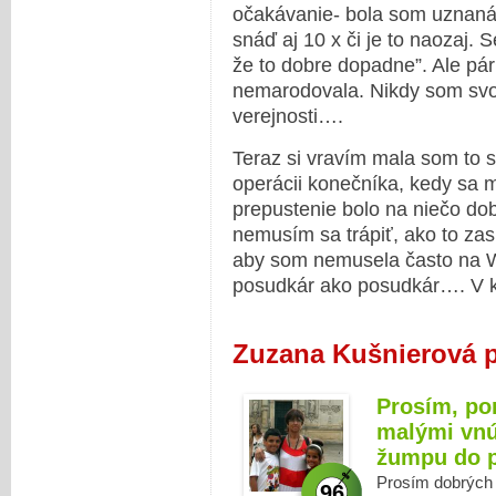
očakávanie- bola som uznaná 
snáď aj 10 x či je to naozaj. S
že to dobre dopadne”. Ale pár 
nemarodovala. Nikdy som svoj
verejnosti….
Teraz si vravím mala som to s
operácii konečníka, kedy sa m
prepustenie bolo na niečo d
nemusím sa trápiť, ako to zas 
aby som nemusela často na W
posudkár ako posudkár…. V ka
Zuzana Kušnierová 
Prosím, po
malými vnú
žumpu do p
Prosím dobrých 
96