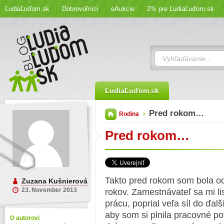
ĽudiaĽuďom.sk
Dobrovoľníci
eAukcie
2% pre ĽudiaĽuďom.sk
ĽudiaĽuďom.sk
Pred rokom…
Rodina
Pred rokom…
Takto pred rokom som bola o
Zuzana Kušnierová
23. November 2013
rokov. Zamestnávateľ sa mi 
prácu, poprial veľa síl do ďa
aby som si plnila pracovné po
O autorovi