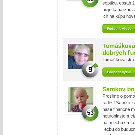
septiku, obsah ž
nieje kanalizáci
ich na kúpu nove
Podporiť výzvu
Tomáškova
dobrých ľu
Tomášková skr
9
Podporiť výzvu
Samkov boj
Prosime o pomoc
radost Samka ke
nase financne m
53
neuroblastom ciz
na miechu srdce
liecbu do buduc