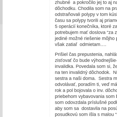
zhubné a pokročilo jej to aj n
dôchodku. Chodila som na prav
odstraňovali polypy v tom kú
času sa polypy tvorili aj pri
5 operácií konečníka, ktoré
potrebujem mať doslova “za 
jediné možné riešenie môjho 
však zatiaľ odmietam….
Prišiel čas prepustenia, nahl
zisťovať čo bude výhodnejšie-
invalidka. Povedala som si, ž
na ten invalidný dôchodok. Ni
sestra a naši doma. Sestra m
odvolávať, poradím ti, veď má
rok a pol bojovala o inv. dôc
priebehom vybavovania som b
som odovzdala príslušné podkl
aby som sa dostavila na posú
posudkovú som išla s malou “