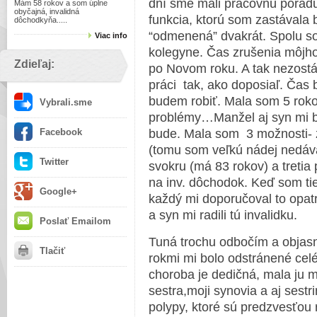
dní sme mali pracovnú porad
Mám 58 rokov a som úplne
obyčajná, invalidná
funkcia, ktorú som zastával
dôchodkyňa.....
“odmenená” dvakrát. Spolu so
Viac info
kolegyne. Čas zrušenia môjh
Zdieľaj:
po Novom roku. A tak nezostáv
práci tak, ako doposiaľ. Čas 
budem robiť. Mala som 5 rok
Vybrali.sme
problémy…Manžel aj syn mi bo
Facebook
bude. Mala som 3 možnosti- z
(tomu som veľkú nádej nedáva
Twitter
svokru (má 83 rokov) a tretia
na inv. dôchodok. Keď som ti
Google+
každý mi doporučoval to opat
a syn mi radili tú invalidku.
Poslať Emailom
Tuná trochu odbočím a objasn
Tlačiť
rokmi mi bolo odstránené cel
choroba je dedičná, mala ju m
sestra,moji synovia a aj sestr
polypy, ktoré sú predzvesťou 