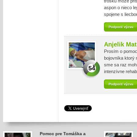
trosku moze pris
aspon o nieco l
spojene s liecbo
Podporiť výzvu
Anjelik Ma
Prosím o pomoc 
bojovníka ktorý 
sme sa raz mohli
54
intenzívne rehabi
Podporiť výzvu
Pomoc pre Tomáška a