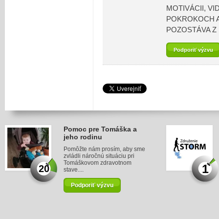
MOTIVÁCII, V
POKROKOCH A
POZOSTÁVA Z
Podporiť výzvu
Pomoc pre Tomáška a
jeho rodinu
Pomôžte nám prosím, aby sme
zvládli náročnú situáciu pri
Tomáškovom zdravotnom
1
20
stave....
Podporiť výzvu