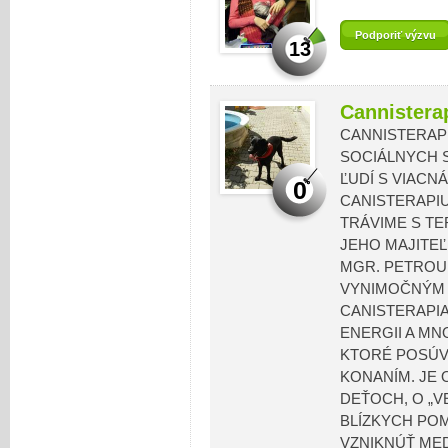
Podporiť výzvu
13
Cannisterap
CANNISTERAP
SOCIÁLNYCH S
ĽUDÍ S VIACN
0
CANISTERAPIU
TRÁVIME S T
JEHO MAJITE
MGR. PETROU
VYNIMOČNÝM 
CANISTERAPIA
ENERGII A MN
KTORÉ POSÚVA
KONANÍM. JE
DEŤOCH, O „V
BLÍZKYCH PO
VZNIKNÚŤ MEDZ