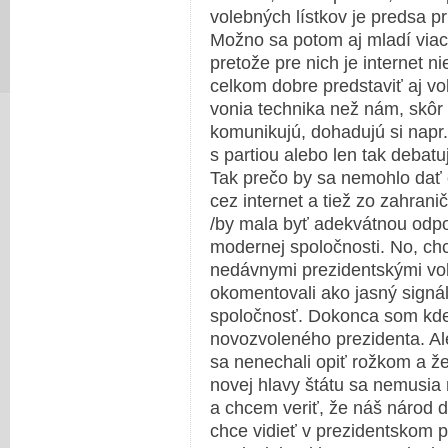
volebných lístkov je predsa p
Možno sa potom aj mladí viac
pretože pre nich je internet 
celkom dobre predstaviť aj vo
vonia technika než nám, skôr
komunikujú, dohadujú si napr.
s partiou alebo len tak debatuj
Tak prečo by sa nemohlo dať 
cez internet a tiež zo zahrani
/by mala byť adekvátnou odp
modernej spoločnosti. No, ch
nedávnymi prezidentskými vo
okomentovali ako jasný signá
spoločnosť. Dokonca som kdes
novozvoleného prezidenta. Al
sa nenechali opiť rožkom a ž
novej hlavy štátu sa nemusia n
a chcem veriť, že náš národ 
chce vidieť v prezidentskom 