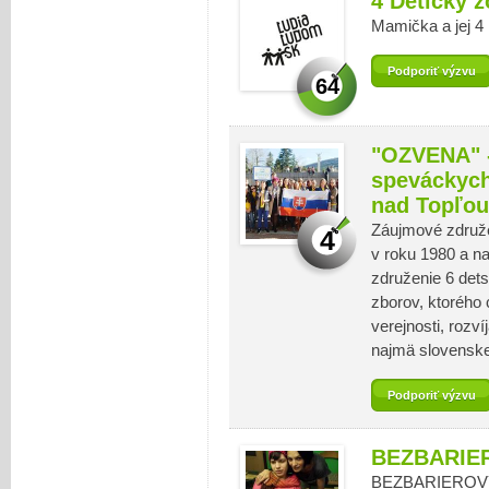
4 Detičky 
Mamička a jej 4
Podporiť výzvu
64
"OZVENA" -
speváckych
nad Topľou
Záujmové združ
4
v roku 1980 a na
združenie 6 de
zborov, ktorého 
verejnosti, rozv
najmä slovenskej
Podporiť výzvu
BEZBARIE
BEZBARIEROV