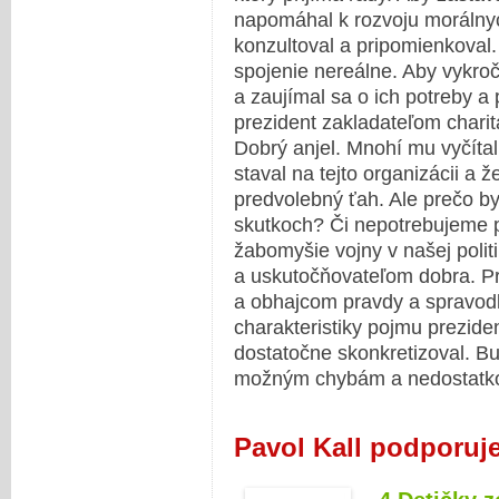
napomáhal k rozvoju morálny
konzultoval a pripomienkoval.
spojenie nereálne. Aby vykroč
a zaujímal sa o ich potreby a
prezident zakladateľom chari
Dobrý anjel. Mnohí mu vyčíta
staval na tejto organizácii a 
predvolebný ťah. Ale prečo b
skutkoch? Či nepotrebujeme p
žabomyšie vojny v našej poli
a uskutočňovateľom dobra. P
a obhajcom pravdy a spravodli
charakteristiky pojmu prezide
dostatočne skonkretizoval. Bu
možným chybám a nedostatkom
Pavol Kall podporuj