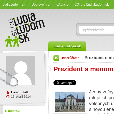
ĽudiaĽuďom.sk
Dobrovoľníci
eAukcie
2% pre ĽudiaĽuďom.sk
ĽudiaĽuďom.sk
Prezident s 
Odporúčame
Prezident s menom
Jedny voľby
Pavol Kall
16. Apríl 2014
rok je ich p
volebných u
s novou ene
O autorovi