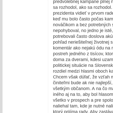
predvolebnej kampane plnej ne
sa rozhodol, ako sa rozhodol
prezidenta vidieť v prvom rade
keď mu bolo často počas kamp
nováčikom a bez potrebných sk
nepohyboval, no jedno je isté
potrebovali často doslova akú
pohľad neriešiteľnej životnej 
komentár ako nejakú ódu na n
postreh jedného z tisícov, kt
doma za dverami, kdesi uzamk
politickej situácie na Slovens
rozdiel medzi hlasmi oboch k
Chcem však dúfať, že vzťah m
činiteľmi bude ak nie najlepší
všetkým občanom. A na čo m
iného aj na to, aby bol hlaso
všetko v prospech a pre spolo
naliehal tam, kde je nutné na
ktorý prijíma rady. Aby zastáv