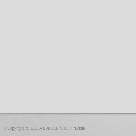
© Copyright by
ĽUDIA ĽUĎOM, n. o.
|
Pravidlá