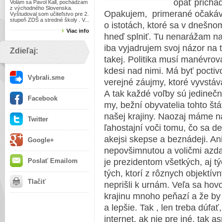
opäť prichád
Volám sa Pavol Kall, pochádzam
z východného Slovenska.
Opakujem, primerané očakáva
Vyštudoval som učiteľstvo pre 2.
stupeň ZDŠ a stredné školy . V...
o istotách, ktoré sa v dnešno
Viac info
hneď splniť. Tu nenarážam na 
iba vyjadrujem svoj názor na t
Zdieľaj:
takej. Politika musí manévrova
kdesi nad nimi. Má byť poctivo
Vybrali.sme
verejné záujmy, ktoré vyvstáv
A tak každé voľby sú jedineč
Facebook
my, bežní obyvatelia tohto št
našej krajiny. Naozaj máme n
Twitter
ľahostajní voči tomu, čo sa d
akejsi skepse a beznádeji. An
Google+
nepovšimnutou a voličmi azda
Poslať Emailom
je prezidentom všetkých, aj týc
tých, ktorí z rôznych objektívn
Tlačiť
neprišli k urnám. Veľa sa hov
krajinu mnoho peňazí a že by s
a lepšie. Tak , len treba dúfa
internet, ak nie pre iné, tak a