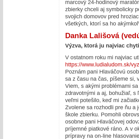
marcový 24-hodinový maratón
zbierky chceli aj symbolicky p
svojich domovov pred hrozia
všetkých, ktorí sa ho akýmko
Danka Lališová (ved
Výzva, ktorá ju najviac chyt
V ostatnom roku mi najviac ut
https://www.ludialudom.sk/vy
Poznám pani Hlaváčovú osobn
sa z času na čas, píšeme si, 
Viem, s akými problémami sa p
zdravotnými a aj, bohužiaľ, s
veľmi potešilo, keď mi začiat
Zvolene sa rozhodli pre ňu a
škole zbierku. Pomohli obro
osobne pani Hlaváčovej odovz
príjemné piatkové ráno. A v ok
prípravy na on-line hlasovani