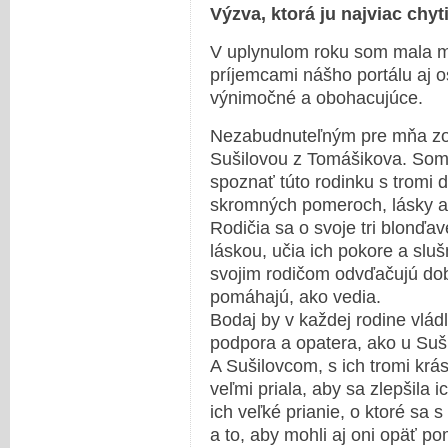
Výzva, ktorá ju najviac chyt
V uplynulom roku som mala mo
príjemcami nášho portálu aj o
výnimočné a obohacujúce.
Nezabudnuteľným pre mňa zos
Sušilovou z Tomášikova. Som
spoznať túto rodinku s tromi d
skromných pomeroch, lásky a
Rodičia sa o svoje tri blonďa
láskou, učia ich pokore a sl
svojim rodičom odvďačujú do
pomáhajú, ako vedia.
Bodaj by v každej rodine vlád
podpora a opatera, ako u Suš
A Sušilovcom, s ich tromi kr
veľmi priala, aby sa zlepšila i
ich veľké prianie, o ktoré sa s
a to, aby mohli aj oni opäť p