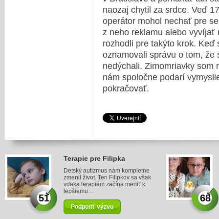
naozaj chytil za srdce. Veď 1
operátor mohol nechať pre seb
z neho reklamu alebo vyvíjať
rozhodli pre takýto krok. Ke
oznamovali správu o tom, že si
nedýchali. Zimomriavky som m
nám spoločne podarí vymyslie
pokračovať.
Terapie pre Filipka
Detský autizmus nám kompletne
zmenil život. Ten Filipkov sa však
vďaka terapiám začína meniť k
lepšiemu....
51
68
Podporiť výzvu