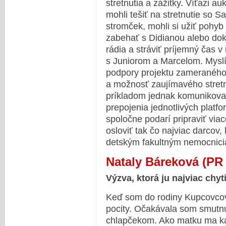
stretnutia a zážitky. Víťazi aukc
mohli tešiť na stretnutie so S
stromček, mohli si užiť pohyb
zabehať s Didianou alebo dok
rádia a stráviť príjemný čas 
s Juniorom a Marcelom. Myslím
podpory projektu zameranéh
a možnosť zaujímavého stretnu
príkladom jednak komunikovani
prepojenia jednotlivých platf
spoločne podarí pripraviť via
osloviť tak čo najviac darcov
detským fakultným nemocnic
Nataly Báreková (PR
Výzva, ktorá ju najviac chyt
Keď som do rodiny Kupcovcov 
pocity. Očakávala som smutn
chlapčekom. Ako matku ma kaž