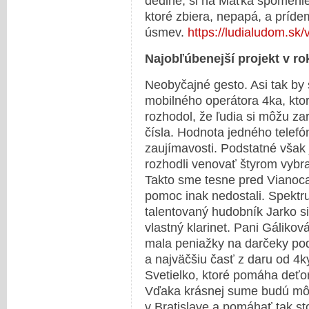
dedine, si na Maťka spomenie
ktoré zbiera, nepapá, a príde
úsmev.
https://ludialudom.sk
Najobľúbenejší projekt v r
Neobyčajné gesto. Asi tak by
mobilného operátora 4ka, ktor
rozhodol, že ľudia si môžu z
čísla. Hodnota jedného telefón
zaujímavosti. Podstatné však 
rozhodli venovať štyrom vybr
Takto sme tesne pred Vianocam
pomoc inak nedostali. Spektr
talentovaný hudobník Jarko si
vlastný klarinet. Pani Gáliko
mala peniažky na darčeky pod
a najväčšiu časť z daru od 4k
Svetielko, ktoré pomáha deť
Vďaka krásnej sume budú môcť
v Bratislave a pomáhať tak st