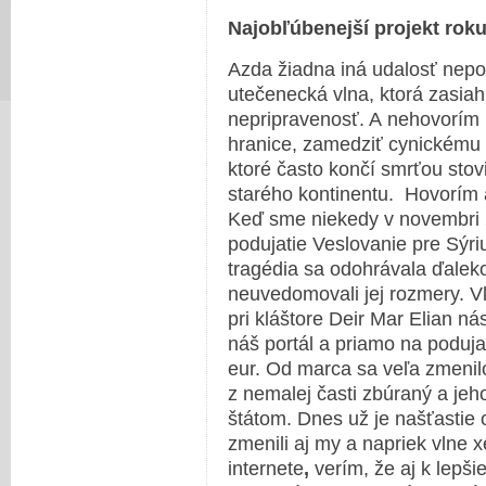
Najobľúbenejší projekt roku
Azda žiadna iná udalosť nepo
utečenecká vlna, ktorá zasia
nepripravenosť. A nehovorím 
hranice, zamedziť cynickému 
ktoré často končí smrťou stovi
starého kontinentu. Hovorím a
Keď sme niekedy v novembri 2
podujatie Veslovanie pre Sýri
tragédia sa odohrávala ďaleko
neuvedomovali jej rozmery. V
pri kláštore Deir Mar Elian ná
náš portál a priamo na podujat
eur. Od marca sa veľa zmenilo
z nemalej časti zbúraný a je
štátom. Dnes už je našťastie
zmenili aj my a napriek vlne x
internete
,
verím, že aj k lepš