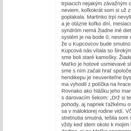
trpiacich nejakým závažným o
neviem, koľkokrát som si už z
poplakala. Martinko trpí nevyl
a je otázne koľko dní, mesiaco
syndróm nemá žiadne iné die
systém je na bode 0, nesmie c
že u Kupcovcov bude smutno, 
Kupcová nás vítala so širok
sme boli staré kamošky. Žiad
Maťko je hotové usmievavé sl
sme s ním začali hrať spoloč
hendikepu je neuveriteľne bys
ma vyhodil z políčka na hrac
Rovnako ako hlášku jeho mami
s darovacím šekom: „Drž si ten
pohody, aj napriek ťažkému os
sa v máloktorej rodine vidí.
stretnutia smutná, tešila som 
vždy keď idem okolo k mojim r