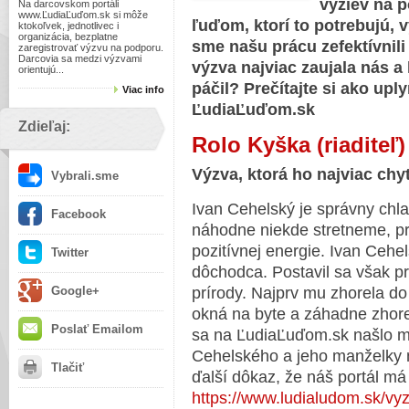
výziev na 
Na darcovskom portáli
www.ĽudiaĽuďom.sk si môže
ľuďom, ktorí to potrebujú,
ktokoľvek, jednotlivec i
organizácia, bezplatne
sme našu prácu zefektívnili 
zaregistrovať výzvu na podporu.
Darcovia sa medzi výzvami
výzva najviac zaujala nás a
orientujú...
páčil? Prečítajte si ako upl
Viac info
ĽudiaĽuďom.sk
Zdieľaj:
Rolo Kyška (riaditeľ)
Výzva, ktorá ho najviac chyt
Vybrali.sme
Ivan Cehelský je správny chl
Facebook
náhodne niekde stretneme, pr
pozitívnej energie. Ivan Cehe
Twitter
dôchodca. Postavil sa však p
Google+
prírody. Najprv mu zhorela do 
okná na byte a záhadne zhore
Poslať Emailom
sa na ĽudiaĽuďom.sk našlo m
Cehelského a jeho manželky n
Tlačiť
ďalší dôkaz, že náš portál má
https://www.ludialudom.sk/vy