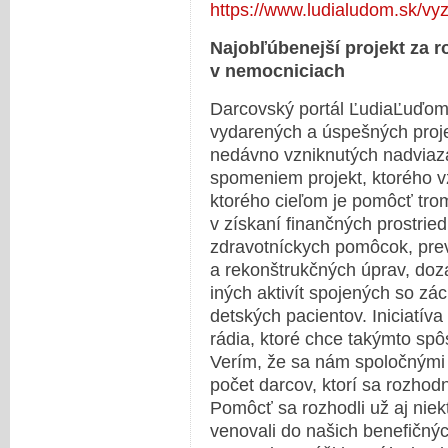
https://www.ludialudom.sk/vy
Najobľúbenejší projekt za r
v nemocniciach
Darcovský portál ĽudiaĽuďom.
vydarených a úspešných proj
nedávno vzniknutých nadviaza
spomeniem projekt, ktorého vz
ktorého cieľom je pomôcť tr
v získaní finančných prostri
zdravotníckych pomôcok, pre
a rekonštrukčných úprav, doz
iných aktivít spojených so zá
detských pacientov. Iniciatíva
rádia, ktoré chce takýmto s
Verím, že sa nám spoločnými s
počet darcov, ktorí sa rozhod
Pomôcť sa rozhodli už aj niek
venovali do našich benefičnýc