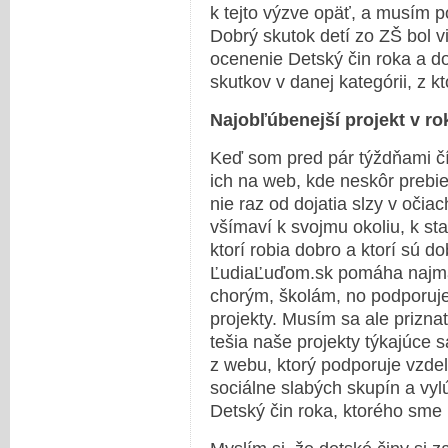
k tejto výzve opäť, a musím po
Dobrý skutok detí zo ZŠ bol 
ocenenie Detský čin roka a d
skutkov v danej kategórii, z k
Najobľúbenejší projekt v ro
Keď som pred pár týždňami čít
ich na web, kde neskôr prebi
nie raz od dojatia slzy v očiac
všímaví k svojmu okoliu, k st
ktorí robia dobro a ktorí sú d
ĽudiaĽuďom.sk pomáha najmä 
chorým, školám, no podporuje
projekty. Musím sa ale prizna
tešia naše projekty týkajúce s
z webu, ktorý podporuje vzdel
sociálne slabých skupín a vyl
Detský čin roka, ktorého sme