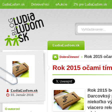
ĽudiaĽuďom.sk
Dobrovoľníci
eAukcie
2% pre ĽudiaĽuďom.sk
ĽudiaĽuďom.sk
Rok 2015 oča
Dobročinnosť
Rok 2015 očami tí
Rok 2015 b
ĽudiaĽuďom.sk
03. Január 2016
Darcovksý 
niekoľko v
viacero re
O autorovi