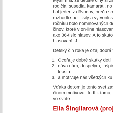
Myslím si, že detské činy si z
rodičia, susedia, kamaráti, no
bol jeden z dôvodov, prečo s
rozhodli spojiť sily a vytvoril
ročníku bolo nominovaných d
činov, ktoré v on-line hlasov
ako 36-tisíc hlasov. A to skut
hlasovaní. J
Detský čin roka je ozaj dobrá 
Oceňuje dobré skutky detí
dáva nám, dospelým, inšpir
lepšími
a motivuje nás všetkých ku
Vďaka deťom je tento svet zas
činom motivovali ľudí k tomu,
vo svete.
Ella Šingliarová (pr