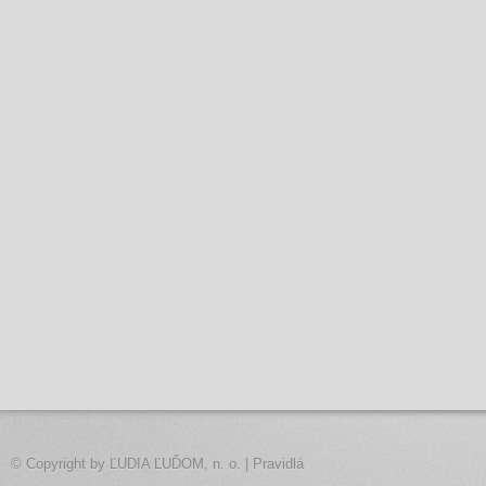
© Copyright by
ĽUDIA ĽUĎOM, n. o.
|
Pravidlá