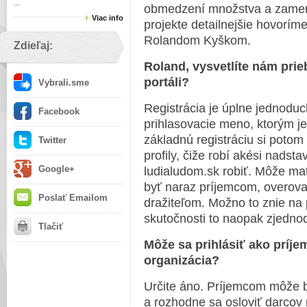
...
obmedzení množstva a zamera
Viac info
projekte detailnejšie hovorím
Rolandom Kyškom.
Zdieľaj:
Roland, vysvetlíte nám prie
portáli?
Vybrali.sme
Registrácia je úplne jednoduc
Facebook
prihlasovacie meno, ktorým je
základnú registráciu si potom 
Twitter
profily, čiže robí akési nadst
Google+
ludialudom.sk robiť. Môže mať
byť naraz príjemcom, overova
Poslať Emailom
dražiteľom. Možno to znie na p
skutočnosti to naopak zjednod
Tlačiť
Môže sa prihlásiť ako príje
organizácia?
Určite áno. Príjemcom môže b
a rozhodne sa osloviť darcov