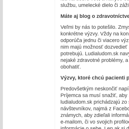
službu, umelecké dielo či záži
Máte aj blog o zdravotníctv
Veľmi by nás to potešilo. Zmy
konkrétne výzvy. Vždy na kon
odporúča jednu či viacero výzi
nim majú možnosť dozvedieť s
potrebujú. Ludialudom.sk navy
nejaké zdravotné problémy, a
obohatiť.
Výzvy, ktoré chcú pacienti
Predovšetkým neskončiť napís
Príjemca sa musí snažiť, aby 
ludialudom.sk prichádzajú zo s
návštevníkov, najmä z Faceboo
známych, aby zdieľali informáci
e-mailom, či vo svojich profilo
informácie o sebe. Len ak si 