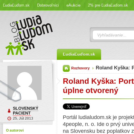
ĽudiaĽuďom.sk
Dobrovoľníci
eAukcie
2% pre ĽudiaĽuďom.sk
ĽudiaĽuďom.sk
Roland Kyška: 
Rozhovory
Roland Kyška: Port
úplne otvorený
SLOVENSKÝ
PACIENT
Portál ludialudom.sk je proje
25. Júl 2013
4people, n. o. Ide o prvý uni
na Slovensku bez poplatkov z
O autorovi