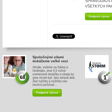
SPRAVODAJST
VŠETKÝCH PA
Podporiť výzvu
Spoločnými silami
dokážeme veľké veci
Ahojte, voláme sa Sárka a
Ondrejko, sme 5,5 ročné
usmievavé dvojičky a obaja by
1
68
sme chceli byť, ako zdravé deti.
Žiaľ ručičky a nožičky nás
nechcú počúvať....
Podporiť výzvu