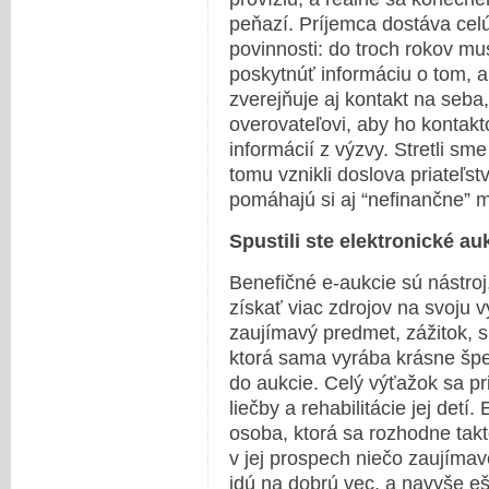
peňazí. Príjemca dostáva cel
povinnosti: do troch rokov m
poskytnúť informáciu o tom, a
zverejňuje aj kontakt na seba
overovateľovi, aby ho kontakt
informácií z výzvy. Stretli sm
tomu vznikli doslova priateľs
pomáhajú si aj “nefinančne” 
Spustili ste elektronické au
Benefičné e-aukcie sú nástro
získať viac zdrojov na svoju 
zaujímavý predmet, zážitok, 
ktorá sama vyrába krásne špe
do aukcie. Celý výťažok sa pr
liečby a rehabilitácie jej detí.
osoba, ktorá sa rozhodne takt
v jej prospech niečo zaujímavé
idú na dobrú vec, a navyše eš