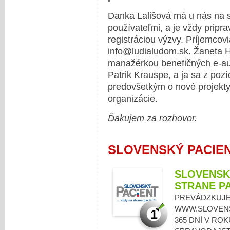
Danka Lališová má u nás na s
používateľmi, a je vždy pripr
registráciou výzvy. Príjemcov
info@ludialudom.sk. Žaneta H
manažérkou benefičných e-auk
Patrik Krauspe, a ja sa z poz
predovšetkým o nové projekty
organizácie.
Ďakujem za rozhovor.
SLOVENSKÝ PACIENT
SLOVENSKÝ
STRANE P
PREVÁDZKUJE
WWW.SLOVENS
1
365 DNÍ V RO