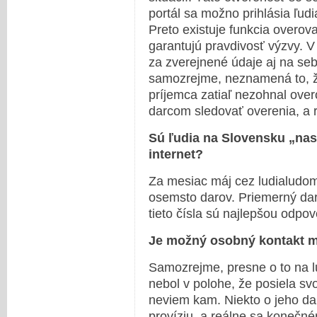
portál sa možno prihlásia ľudi
Preto existuje funkcia overova
garantujú pravdivosť výzvy. 
za zverejnené údaje aj na seb
samozrejme, neznamená to, ž
príjemca zatiaľ nezohnal ove
darcom sledovať overenia, a ri
Sú ľudia na Slovensku „nas
internet?
Za mesiac máj cez ludialudom
osemsto darov. Priemerný dar
tieto čísla sú najlepšou odpo
Je možný osobný kontakt 
Samozrejme, presne o to na l
nebol v polohe, že posiela sv
neviem kam. Niekto o jeho dar
províziu, a reálne sa konečn