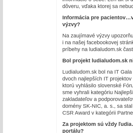
dôveru, vďaka ktorej sa nebu
Informácia pre pacientov…v
výzvy?
Na zaujímavé výzvy upozorňu
i na našej facebookovej strán
príbehy na ludialudom.sk čast
Bol projekt ludialudom.sk 
Ludialudom.sk bol na IT Gala
dvoch najlepších IT projektov
ktorú vyhlásilo slovenské Fó
sme vyhrali kategóriu Najlepší
zakladateľov a podporovateľo
domény SK-NIC, a. s., sa st
CSR Award v kategórii Partner
Za projektom sú vždy ľudi
portálu?