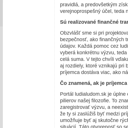
pravidlá, a predovšetkým zís
verejnoprospešný účel, teda n
Sú realizované finančné tr
Obzvlášť sme si pri projektova
bezpečnosť, ako finančných t
údajov. Každá pomoc cez ludi
vyberá konkrétnu výzvu, teda
celá suma. V tejto chvíli v
aj rozdiely, ktoré vznikajú pr
príjemca dostáva viac, ako ná
Čo znamená, ak je príjemca
Portál ludialudom.sk je úplne
pilierov našej filozofie. To z
zaregistrovať výzvu, a neexis
že ty si zaslúžiš byť medzi pr
umožňuje byť aj skutočne rýc
situácií. Táto otvorenosť so s