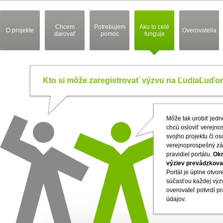
Chcem
Potrebujem
Ako to celé
O projekte
Overovatelia
darovať
pomoc
funguje
Kto si môže zaregistrovať výzvu na ĽudiaĽuďo
Môže tak urobiť jedno
chcú osloviť verejno
svojho projektu či o
verejnoprospešný zá
pravidiel portálu.
Okr
výziev prevádzkova
Portál je úplne otvor
súčasťou každej výzv
overovateľ potvrdí p
údajov.