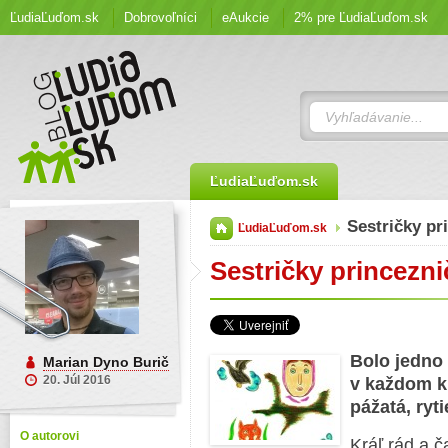
ĽudiaĽuďom.sk
Dobrovoľníci
eAukcie
2% pre ĽudiaĽuďom.sk
ĽudiaĽuďom.sk
Sestričky pr
ĽudiaĽuďom.sk
Sestričky princezni
Bolo jedno 
Marian Dyno Burič
20. Júl 2016
v každom kr
pážatá, ryt
O autorovi
Kráľ rád a č