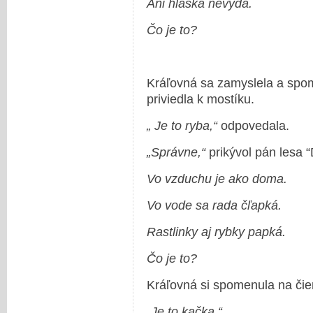
Ani hláska nevydá.
Čo je to?
Kráľovná sa zamyslela a spome
priviedla k mostíku.
„ Je to ryba,“
odpovedala.
„Správne,“
prikývol pán lesa 
Vo vzduchu je ako doma.
Vo vode sa rada čľapká.
Rastlinky aj rybky papká.
Čo je to?
Kráľovná si spomenula na čie
„Je to kačka,“