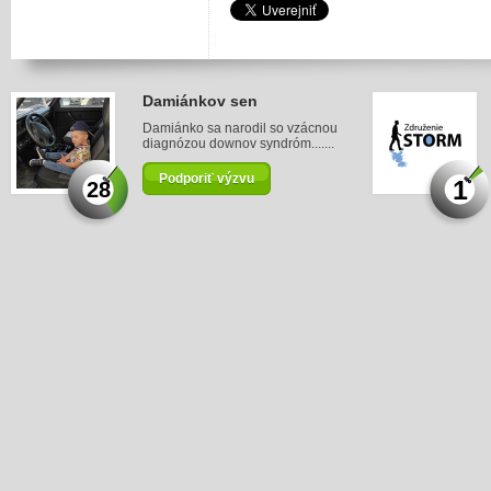
Damiánkov sen
Damiánko sa narodil so vzácnou
diagnózou downov syndróm.......
Podporiť výzvu
1
28