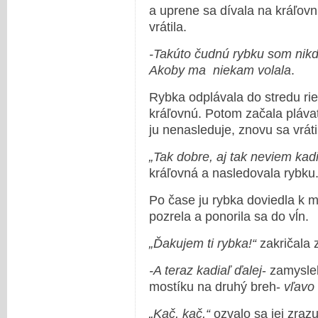
a uprene sa dívala na kráľov
vrátila.
-Takúto čudnú rybku som nikd
Akoby ma niekam volala
.
Rybka odplávala do stredu ri
kráľovnú. Potom začala plávať
ju nenasleduje, znovu sa vráti
„Tak dobre, aj tak neviem kad
kráľovná a nasledovala rybku
Po čase ju rybka doviedla k m
pozrela a ponorila sa do vĺn.
„Ďakujem ti rybka!“
zakričala 
-A teraz kadiaľ ďalej
- zamysle
mostíku na druhý breh-
vľavo 
„Kač, kač,“
ozvalo sa jej zraz