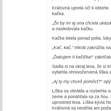
Kráľovná uprela oči k oblohe.
kačka.
„Že by mi aj ona chcela ukáza
a nasledovala kačku.
Kačka letela ponad polia, lúky
„Kač, kač,“
trikrát zakrúžila n
„Ďakujem ti kačička!“
zakričal
Sadla si na okraj lesa, že si 
vybehla ohnivočervená líška a
„Aj ty my chceš pomôcť?“
opýt
Líška sa obrátila a rozbehla 
zeme a ponáhľala sa za ňou. Po
uprostred lesa. Líška kývla h
Kráľovná sa nestihla ani poď