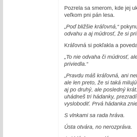
Pozrela sa smerom, kde jej uk
veľkom pni pán lesa.
„Poď bližšie kráľovná,“
pokynul
odvahu a aj múdrosť, že si pr
Kráľovná si pokľakla a poveda
„To nie odvaha či múdrosť, a
priviedla.“
„Pravdu máš kráľovná, ani netu
ale len preto, že si taká mil
aj po druhý, ale posledný krá
uhádneš tri hádanky, prezrad
vyslobodiť. Prvá hádanka znie
S vlnkami sa rada hráva.
Ústa otvára, no nerozpráva.