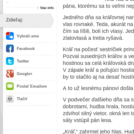
...
pána, ktorému sa to veľmi nep
Viac info
Jedného dňa sa kráľovnej narod
Zdieľaj:
vlas rovnaké. Teda, akurát na 
čím sa líšili, boli ich vlasy. 
Vybrali.sme
zlatovlasá a tretia ryšavá.
Facebook
Kráľ na počesť sestričiek prin
Pozval susedných kráľov a veľ
Twitter
hostinou sa celá kráľovská dr
V zápale kráľ a poľujúci hosti
Google+
by to stačilo aj na desať hostí
Poslať Emailom
A to už lesnému pánovi došla 
Tlačiť
V podvečer ďalšieho dňa sa st
dobrotami, hudba hrala, hostia
zdvihol silný vietor, okná len t
sály vstúpil pán lesa.
„
Kráľ
,“ zahrmel jeho hlas. Hud