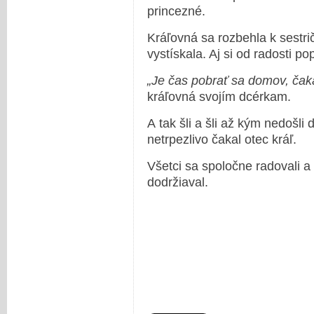
princezné.
Kráľovná sa rozbehla k sestri
vystískala. Aj si od radosti pop
„Je čas pobrať sa domov, čaká
kráľovná svojím dcérkam.
A tak šli a šli až kým nedošli
netrpezlivo čakal otec kráľ.
Všetci sa spoločne radovali a 
dodržiaval.