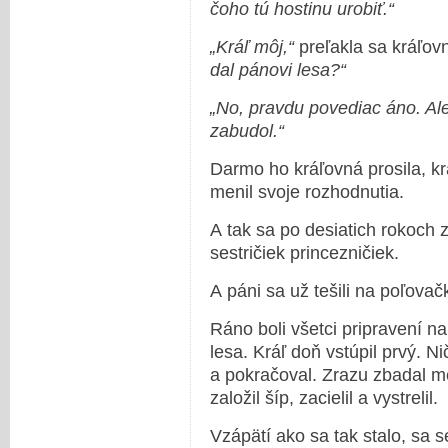
čoho tú hostinu urobiť.“
„Kráľ môj,“
preľakla sa kráľov
dal pánovi lesa?“
„No, pravdu povediac áno. Ale
zabudol.“
Darmo ho kráľovná prosila, kr
menil svoje rozhodnutia.
A tak sa po desiatich rokoch z
sestričiek princezničiek.
A páni sa už tešili na poľovač
Ráno boli všetci pripravení n
lesa. Kráľ doň vstúpil prvý. N
a pokračoval. Zrazu zbadal m
založil šíp, zacielil a vystrelil.
Vzápätí ako sa tak stalo, sa s