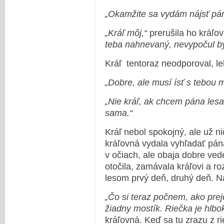
„Okamžite sa vydám nájsť pá
„Kráľ môj,“
prerušila ho kráľov
teba nahnevaný, nevypočul by
Kráľ tentoraz neodporoval, leb
„Dobre, ale musí ísť s tebou m
„Nie kráľ, ak chcem pána les
sama.“
Kráľ nebol spokojný, ale už n
kráľovná vydala vyhľadať pána
v očiach, ale obaja dobre vedel
otočila, zamávala kráľovi a ro
lesom prvý deň, druhý deň. Na 
„Čo si teraz počnem, ako prej
žiadny mostík. Riečka je hlbo
kráľovná. Keď sa tu zrazu z ri