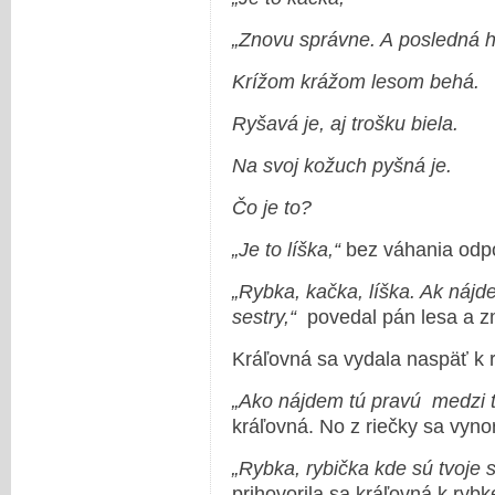
„Znovu správne. A posledná h
Krížom krážom lesom behá.
Ryšavá je, aj trošku biela.
Na svoj kožuch pyšná je.
Čo je to?
„Je to líška,“
bez váhania odpo
„Rybka, kačka, líška. Ak nájdeš 
sestry,“
povedal pán lesa a zm
Kráľovná sa vydala naspäť k r
„Ako nájdem tú pravú medzi t
kráľovná. No z riečky sa vynor
„Rybka, rybička kde sú tvoje 
prihovorila sa kráľovná k ryb