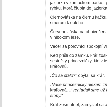
jazierku v zámockom parku, pr
rybku, ktorá čľupla do jazierk
Čiernovláska na čiernu kačku, 
smerom k oblohe.
Červenovláska na ohnivočerve
v hlbokom lese.
Večer sa poľovníci spokojní 
Keď prišli do zámku, kráľ zosk
sestričky princezničky. No v i
kráľovnú.
„Čo sa stalo?“
opýtal sa kráľ.
„Naše princezničky niekam zmi
kráľovná.
„Prehľadali sme už k
stopy.
”
Kráľ zosmutnel, zamyslel sa a