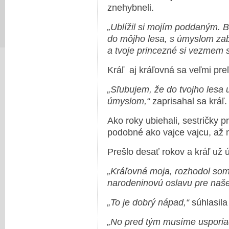
znehybneli.
„Ublížil si mojím poddaným. B
do môjho lesa, s úmyslom zabí
a tvoje princezné si vezmem 
Kráľ aj kráľovná sa veľmi preľ
„Sľubujem, že do tvojho lesa 
úmyslom,“
zaprisahal sa kráľ.
Ako roky ubiehali, sestričky pr
podobné ako vajce vajcu, až n
Prešlo desať rokov a kráľ už 
„Kráľovná moja, rozhodol som
narodeninovú oslavu pre naše
„To je dobrý nápad,“
súhlasila
„No pred tým musíme usporia