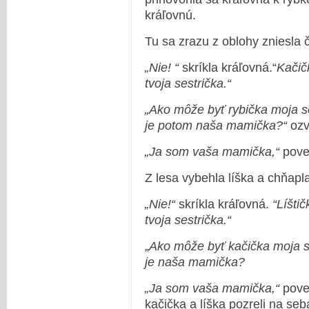
kráľovnú.
Tu sa zrazu z oblohy zniesla 
„Nie! “
skríkla kráľovná.“
Kačič
tvoja sestrička.“
„Ako môže byť rybička moja s
je potom naša mamička?“
ozv
„Ja som vaša mamička,“
pove
Z lesa vybehla líška a chňapl
„Nie!“
skríkla kráľovná.
“Líštič
tvoja sestrička.“
„
Ako môže byť kačička moja se
je naša mamička?
„Ja som vaša mamička,“
poved
kačička a líška pozreli na se