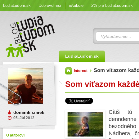
ĽudiaĽuďom.sk
Dobrovoľníci
eAukcie
2% pre ĽudiaĽuďom.sk
ĽudiaĽuďom.sk
Som víťazom kaž
Internet
Som víťazom každ
Cítiš tú 
dominik smrek
05. Júl 2012
denndenne p
bezodnéh
Nádhera, čo
O autorovi