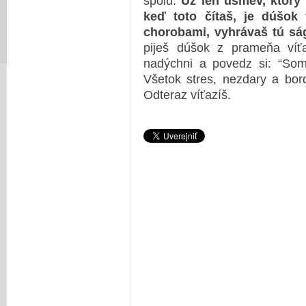
spolu.
Už len úsmev, ktorý s
keď toto čítaš, je dúšok 
chorobami, vyhrávaš tú ság
piješ dúšok z prameňa víťa
nadýchni a povedz si: “Som 
Všetok stres, nezdary a bor
Odteraz víťazíš.