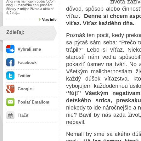
života zaž
Ahoj vitaj na mojom Ľudia ľuďom
blogu. Posnažím sa ti prinášať
dôvod, spôsob alebo činnos
články z môjho života a ukázať
ti, že aj...
víťaz.
Denne si chcem aspo
Viac info
víťaz. Víťaz každého dňa.
Zdieľaj:
Poznáš ten pocit, kedy preko
sa pýtaš sám seba: “Prečo t
trápil?” Lebo si víťaz. Nie
Vybrali.sme
starostí nám vedia spôsobiť
Facebook
pokaziť úsmev na tvári. No a č
Všetkým malichernostiam živ
Twitter
každý dúšok víťazstva, kt
vybojujem každodennou usil
Google+
‘’fúj!’’ Všetkým negatív
detského srdca, preskak
Poslať Emailom
niekedy to ide náročnejšie a
nie? Bavil by nás azda živo
Tlačiť
nebavil.
Nemali by sme sa akého dúšk