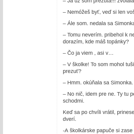
– Ja už som prezutá!!! zvolal
– Nemóžeš byť, veď si len voš
– Ále som. nedala sa Simonk
– Tomu neverím. pribehol k ne
dorazím, kde máš topánky?
– Čo ja viem , asi v…
– V školke! To som mohol tuši
prezuť?
– Hmm. okúňala sa Simonka.
– No nič, idem pre ne. Ty tu p
schodmi.
Keď sa po chvíli vrátil, prin
dverí.
-A školkárske papuče si zase