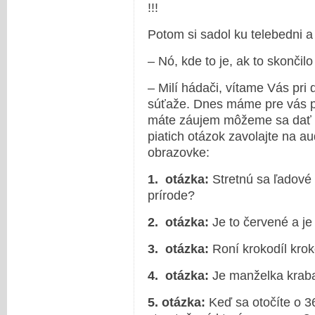
!!!
Potom si sadol ku telebedni a
– Nó, kde to je, ak to skončil
– Milí hádači, vítame Vás pri
súťaže. Dnes máme pre vás pr
máte záujem môžeme sa dať d
piatich otázok zavolajte na aud
obrazovke:
1. otázka:
Stretnú sa ľadové
prírode?
2. otázka:
Je to červené a je 
3. otázka:
Roní krokodíl krok
4. otázka:
Je manželka krab
5. otázka:
Keď sa otočíte o 3