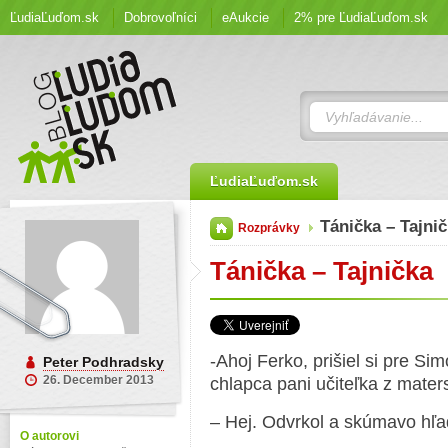
ĽudiaĽuďom.sk
Dobrovoľníci
eAukcie
2% pre ĽudiaĽuďom.sk
ĽudiaĽuďom.sk
Tánička – Tajni
Rozprávky
Tánička – Tajnička
-Ahoj Ferko, prišiel si pre Si
Peter Podhradsky
26. December 2013
chlapca pani učiteľka z maters
– Hej. Odvrkol a skúmavo hľad
O autorovi