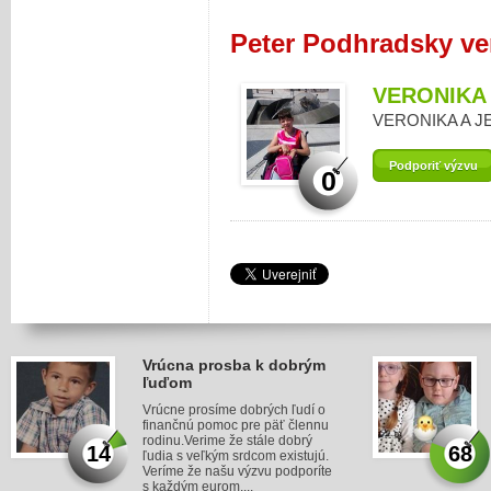
Peter Podhradsky ve
VERONIKA
VERONIKA A J
Podporiť výzvu
0
Vrúcna prosba k dobrým
ľuďom
Vrúcne prosíme dobrých ľudí o
finančnú pomoc pre päť člennu
rodinu.Verime že stále dobrý
14
68
ľudia s veľkým srdcom existujú.
Veríme že našu výzvu podporíte
s každým eurom....