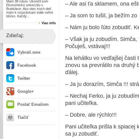
Mám 38 rokov. Ukončil som
– Ale asi ťa sklamem, ona ešt
Ekonomickú univerzitu v
Bratislave. Ako otec troch detí
mám k rozprávkam stále veľmi
– Ja som to tušil, ja bežím zo
blízko. Každý...
Viac info
– Nám ju bolo ľúto zobudiť. K
Zdieľaj:
– Však ja ju zobudím. Simča, v
Počuješ, vstávaj!!!
Vybrali.sme
Na lehátku vo vedľajšej časti t
znovu sa prevrátilo na druhý 
Facebook
ďálej.
Twitter
– Ja ju dorazím, Simča !!! strá
Google+
– Nechaj Ferko, ja ju zobudím
pani učiteľka.
Poslať Emailom
– Dobre, ale rýchlo!!!
Tlačiť
Pani učiteľka prišla k spiacej 
sa ju zobudiť.