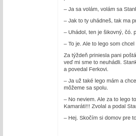
– Ja sa volám, volám sa Stan
– Jak to ty uhádneš, tak ma p
– Uhádol, ten je šikovný, čó.
– To je. Ale to lego som chcel v
Za týždeň priniesla pani pošt
veď mi sme to neuhádli. Stan
a povedal Ferkovi.
– Ja už také lego mám a chce
môžeme sa spolu.
– No neviem. Ale za to lego to
Kamaráti!!! Zvolal a podal Sta
– Hej. Skočím si domov pre to