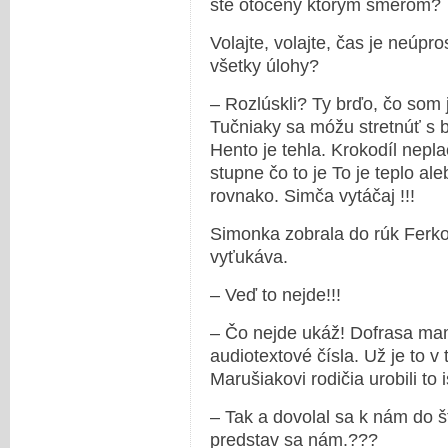
ste otočený ktorým smerom?
Volajte, volajte, čas je neúp
všetky úlohy?
– Rozlúskli? Ty brďo, čo som 
Tučniaky sa móžu stretnúť s
Hento je tehla. Krokodíl nepl
stupne čo to je To je teplo a
rovnako. Simča vytáčaj !!!
Simonka zobrala do rúk Ferko
vyťukáva.
– Veď to nejde!!!
– Čo nejde ukáž! Dofrasa ma
audiotextové čísla. Už je to v
Marušiakovi rodičia urobili to i
– Tak a dovolal sa k nám do š
predstav sa nám.???