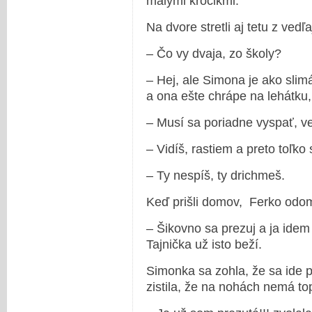
malými krôčikmi.
Na dvore stretli aj tetu z ved
– Čo vy dvaja, zo školy?
– Hej, ale Simona je ako slimá
a ona ešte chrápe na lehátku,
– Musí sa poriadne vyspať, ve
– Vidíš, rastiem a preto toľko
– Ty nespíš, ty drichmeš.
Keď prišli domov, Ferko odom
– Šikovno sa prezuj a ja idem
Tajnička už isto beží.
Simonka sa zohla, že sa ide 
zistila, že na nohách nemá to