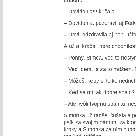
bratom.
– Dovidenia!!! kričala.
– Dovidenia, pozdravil aj Ferk
– Dovi, odzdravila aj pani učit
A už aj kráčali hore chodníko
– Pohny, Simča, ved to nestyh
– Veď idem, ja za to môžem, 
– Móžeš, keby si tolko nedri
– Keď sa mi tak dobre spalo?
– Ale kvóli tvojmu spánku ne
Simonka už radšej čušala a 
psík za svojim pánom, za kto
kroky a Simonka za ním cupot