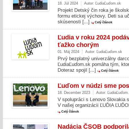
18. Júl 2024
Autor:
ĽudiaĽuďom.sk
Projekt Detský čin roka je škols
formu etickej výchovy. Deti sa u
skúsenosti [...]
Celý článok
Ľudia v roku 2024 podá
ťažko chorým
01. Máj 2024
Autor:
ĽudiaĽuďom.sk
Prvý bezplatný univerzálny darc
ĽudiaĽuďom.sk pomáha tým, ktorí
Doteraz spojil [...]
Celý článok
Ľuďom v núdzi sme posl
18. December 2023
Autor:
ĽudiaĽuďom
V spolupráci s Lenovo Slovakia s
V našej organizácii ĽUĎIA ĽUĎOM 
Celý článok
Nadácia ČSOB podporil