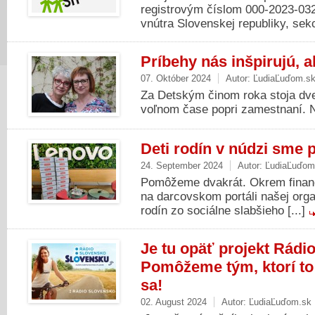
registrovým číslom 000-2023-03
vnútra Slovenskej republiky, sekc
Príbehy nás inšpirujú, a
07. Október 2024
Autor:
ĽudiaĽuďom.s
Za Detským činom roka stoja dve
voľnom čase popri zamestnaní. Ne
Deti rodín v núdzi sme 
24. September 2024
Autor:
ĽudiaĽuďom
Pomôžeme dvakrát. Okrem finanč
na darcovskom portáli našej or
rodín zo sociálne slabšieho [...]
Je tu opäť projekt Rádi
Pomôžeme tým, ktorí to 
sa!
02. August 2024
Autor:
ĽudiaĽuďom.sk