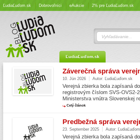
ĽudiaĽuďom.sk
Dobrovoľníci
eAukcie
2% pre ĽudiaĽuďom.sk
ĽudiaĽuďom.sk
Záverečná správa verejn
10. Jún 2026
Autor:
ĽudiaĽuďom.sk
Verejná zbierka bola zapísaná do
registrovým číslom SVS-OVS2-2
Ministerstva vnútra Slovenskej rep
Celý článok
Predbežná správa verejn
23. September 2025
Autor:
ĽudiaĽuďom
Verejná zbierka bola zapísaná do