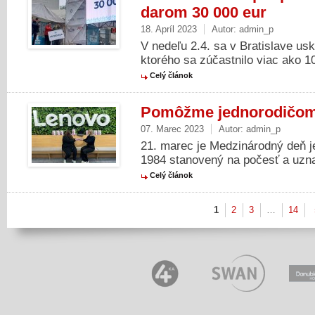
darom 30 000 eur
18. Apríl 2023
Autor:
admin_p
V nedeľu 2.4. sa v Bratislave u
ktorého sa zúčastnilo viac ako 1
Celý článok
Pomôžme jednorodičom –
07. Marec 2023
Autor:
admin_p
21. marec je Medzinárodný deň je
1984 stanovený na počesť a uznani
Celý článok
1
2
3
…
14