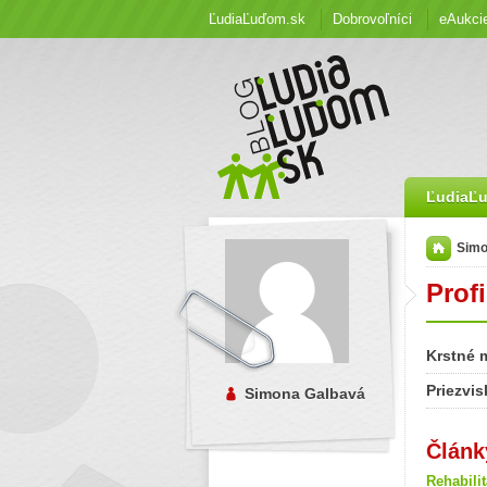
ĽudiaĽuďom.sk
Dobrovoľníci
eAukci
ĽudiaĽ
Simo
Profi
Krstné 
Priezvis
Simona Galbavá
Článk
Rehabili