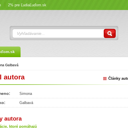
e
2% pre ĽudiaĽuďom.sk
uďom.sk
na Galbavá
l autora
Články aut
meno:
Simona
ko:
Galbavá
y autora
tácie, ktoré pomáhajú