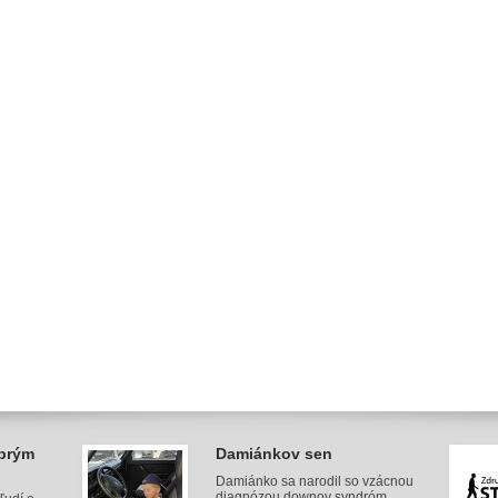
obrým
Damiánkov sen
Damiánko sa narodil so vzácnou
diagnózou downov syndróm.......