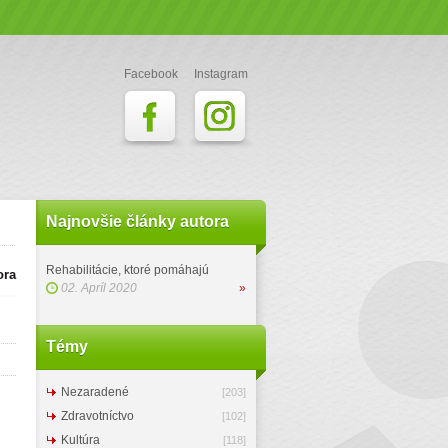
Facebook
Instagram
Najnovšie články autora
Rehabilitácie, ktoré pomáhajú
ora
02. Apríl 2020
»
Témy
Nezaradené
[203]
Zdravotníctvo
[102]
Kultúra
[118]