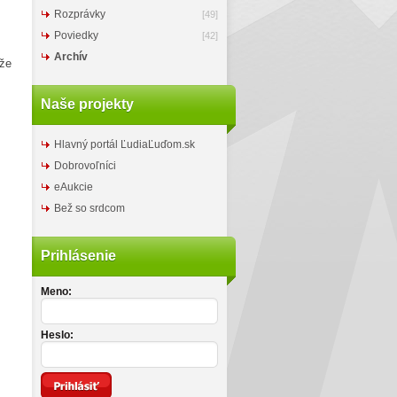
Rozprávky
[49]
Poviedky
[42]
Archív
 že
Naše projekty
Hlavný portál ĽudiaĽuďom.sk
Dobrovoľníci
eAukcie
Bež so srdcom
Prihlásenie
Meno:
Heslo: