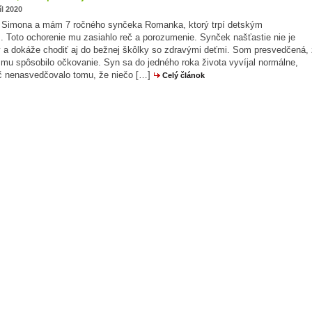
íl 2020
 Simona a mám 7 ročného synčeka Romanka, ktorý trpí detským
 Toto ochorenie mu zasiahlo reč a porozumenie. Synček našťastie nie je
 a dokáže chodiť aj do bežnej škôlky so zdravými deťmi. Som presvedčená,
mu spôsobilo očkovanie. Syn sa do jedného roka života vyvíjal normálne,
ič nenasvedčovalo tomu, že niečo […]
Celý článok