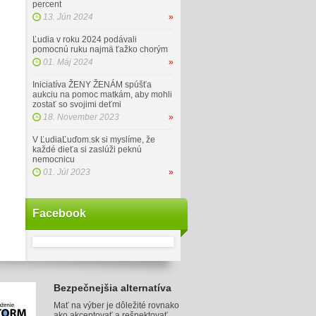
percent
13. Jún 2024
»
Ľudia v roku 2024 podávali
pomocnú ruku najmä ťažko chorým
01. Máj 2024
»
Iniciatíva ŽENY ŽENÁM spúšťa
aukciu na pomoc matkám, aby mohli
zostať so svojimi deťmi
18. November 2023
»
V ĽudiaĽuďom.sk si myslíme, že
každé dieťa si zaslúži peknú
nemocnicu
01. Júl 2023
»
Facebook
Bezpečnejšia alternatíva
Mať na výber je dôležité rovnako
ako akceptovať a rešpektovať