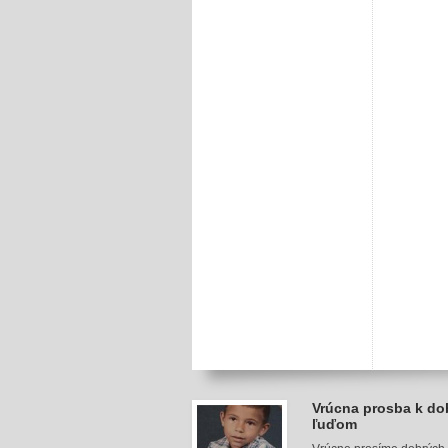
Vrúcna prosba k d
ľuďom