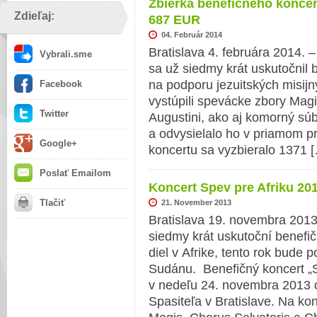
Zbierka benefičného koncer
Zdieľaj:
687 EUR
04. Február 2014
Bratislava 4. februára 2014.
Vybrali.sme
sa už siedmy krát uskutočnil 
na podporu jezuitských misijný
Facebook
vystúpili spevácke zbory Mag
Twitter
Augustini, ako aj komorný sú
a odvysielalo ho v priamom 
Google+
koncertu sa vyzbieralo 1371 
Poslať Emailom
Koncert Spev pre Afriku 20
Tlačiť
21. November 2013
Bratislava 19. novembra 201
siedmy krát uskutoční benefi
diel v Afrike, tento rok bud
Sudánu. Benefičný koncert „S
v nedeľu 24. novembra 2013 o
Spasiteľa v Bratislave. Na ko