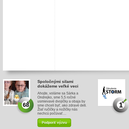
Spoločnými silami
dokážeme veľké veci
Ahojte, voláme sa Sárka a
Ondrejko, sme 5,5 ročné
usmievavé dvojičky a obaja by
1
68
sme chceli byť, ako zdravé deti.
Žiaľ ručičky a nožičky nás
nechcú počúvať....
Podporiť výzvu