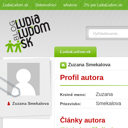
ĽudiaĽuďom.sk
Dobrovoľníci
eAukcie
2% pre ĽudiaĽuďom.sk
ĽudiaĽuďom.sk
Zuzana Smekalova
Profil autora
Zuzana
Krstné meno:
Smekalova
Zuzana Smekalova
Priezvisko:
Články autora