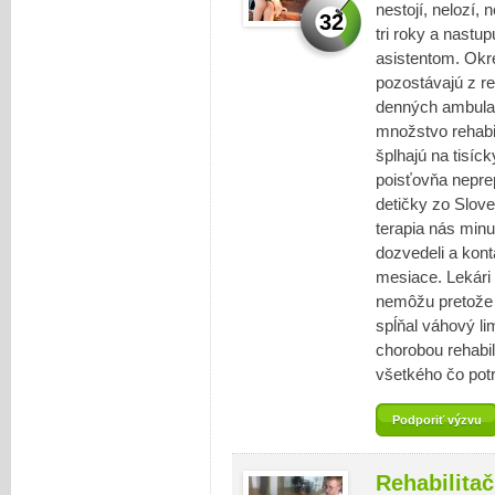
nestojí, nelozí,
32
tri roky a nastu
asistentom. Okre
pozostávajú z re
denných ambulant
množstvo rehabi
šplhajú na tisíc
poisťovňa neprep
detičky zo Slov
terapia nás min
dozvedeli a kont
mesiace. Lekári
nemôžu pretože 
spĺňal váhový li
chorobou rehabi
všetkého čo potr
Podporiť výzvu
Rehabilita