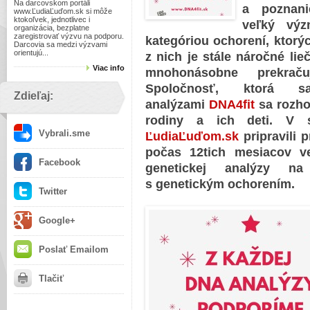
Na darcovskom portáli
a poznani
www.ĽudiaĽuďom.sk si môže
ktokoľvek, jednotlivec i
veľký výz
organizácia, bezplatne
zaregistrovať výzvu na podporu.
kategóriou ochorení, ktorý
Darcovia sa medzi výzvami
orientujú...
z nich je stále náročné lieč
Viac info
mnohonásobne prekrač
Spoločnosť, ktorá
Zdieľaj:
analýzami
DNA4fit
sa rozh
rodiny a ich deti.
V s
Vybrali.sme
ĽudiaĽuďom.sk
pripravili
pr
počas 12tich mesiacov v
Facebook
genetickej analýzy na
s genetickým ochorením.
Twitter
Google+
Poslať Emailom
Tlačiť