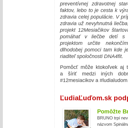
preventívnej zdravotnej sta
faktov, lebo to je cesta k výr
zdravia celej populácie. V pr
zdravia už nevyhnutná liečba
projekt 12Mesiačikov štarto
pomáhať v liečbe detí s 
projektom určite nekonč
dlhodobej pomoci tam kde je
riaditeľ spoločnosti DNA4fit.
Pomôcť môže ktokoľvek aj tý
a šíriť medzi iných dob
#12mesiacikov a #ludialudom
ĽudiaĽuďom.sk podp
Pomôžte B
BRUNO trpí nevy
názvom Spinálna 