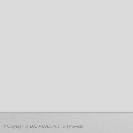
© Copyright by
ĽUDIA ĽUĎOM, n. o.
|
Pravidlá