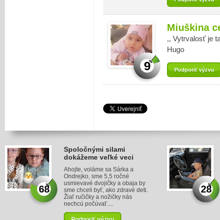
Miuškina c
,, Vytrvalosť je 
Hugo
9
Podporiť výzvu
Spoločnými silami
dokážeme veľké veci
Ahojte, voláme sa Sárka a
Ondrejko, sme 5,5 ročné
usmievavé dvojičky a obaja by
68
28
sme chceli byť, ako zdravé deti.
Žiaľ ručičky a nožičky nás
nechcú počúvať....
Podporiť výzvu