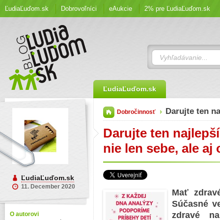
ĽudiaĽuďom.sk
Dobrovoľníci
eAukcie
2% pre ĽudiaĽuďom.sk
ĽudiaĽuďom.sk
Darujte ten n
Dobročinnosť
Darujte ten najlepší
nie len sebe, ale aj
ĽudiaĽuďom.sk
11. December 2020
Mať zdravé
Súčasné ve
zdravé na
O autorovi