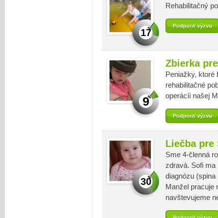
Rehabilitačný p
Podporiť výzvu
17
Zbierka pre
Peniažky, ktoré
rehabilitačné po
operácíi našej M
9
Podporiť výzvu
Liečba pre 
Sme 4-členná rod
zdravá. Sofi ma 
diagnózu (spina 
30
Manžel pracuje 
navštevujeme neu
Podporiť výzvu