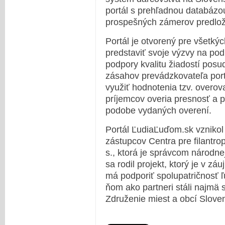
portál s prehľadnou databáz
prospešných zámerov predlož
Portál je otvorený pre všetký
predstaviť svoje výzvy na pod
podpory kvalitu žiadostí posu
zásahov prevádzkovateľa port
využiť hodnotenia tzv. overova
príjemcov overia presnosť a p
podobe vydaných overení.
Portál ĽudiaĽuďom.sk vzniko
zástupcov Centra pre filantrop
s., ktorá je správcom národne
sa rodil projekt, ktorý je v zá
má podporiť spolupatričnosť ľ
ňom ako partneri stáli najmä
Združenie miest a obcí Slove