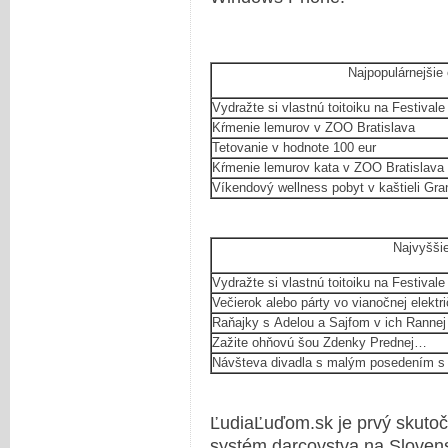
Najpopulárnejšie 
Vydražte si vlastnú toitoiku na Festiva
Kŕmenie lemurov v ZOO Bratislava
Tetovanie v hodnote 100 eur
Kŕmenie lemurov kata v ZOO Bratislava
Víkendový wellness pobyt v kaštieli Gra
Najvyšši
Vydražte si vlastnú toitoiku na Festiva
Večierok alebo párty vo vianočnej elektr
Raňajky s Adelou a Sajfom v ich Rannej
Zažite ohňovú šou Zdenky Prednej…
Návšteva divadla s malým posedením s
ĽudiaĽuďom.sk je prvý skutoč
systém darcovstva na Slovens