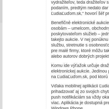
vydražiteľov, teda dražiteľov 
podaním, predtým nedalo dar 
ĽudiaĽuďom.sk,“ hovorí šéf p
Benefičné elektronické aukci
osobám – umelcom, obchodný
poskytovateľom služieb – je
takejto aukcie. V nej ponúknu
službu, stretnutie s osobnosť
pre malé firmy, ktoré môžu ta
alebo autorov dobrých projekt
Komu ide výťažok určuje draž
elektronickej aukcie. Jedinou
na ĽudiaĽuďom.sk, pod ktorú s
Vďaka mobilnej aplikácii Ľud
prihadzovať aj zo svojich chyt
push notifikáciám sa vždy ok
viac. Aplikácia je dostupná p
Windows Phone.