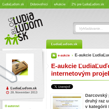
ĽudiaĽuďom.sk
Dobrovoľníci
eAukcie
2% pre ĽudiaĽuďom.sk
ĽudiaĽuďom.sk
E-aukcie ĽudiaĽ
e-aukcie
E-aukcie ĽudiaĽuď
internetovým proje
ĽudiaĽuďom.sk
28. November 2013
Darcovský 
druhý raz u
v kategórii
O autorovi