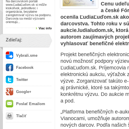
Na darcovskom portáli
Cenu udeľu
www.ĽudiaĽuďom.sk si môže
ktokoľvek, jednotlivec i
a české Fó
organizácia, bezplatne
zaregistrovať výzvu na podporu.
ocenila ĽudiaĽuďom.sk ako 
Darcovia sa medzi výzvami
orientujú...
darcovstva. Tohto roku v s
Viac info
aukcie.ludialudom.sk, ktor
autorom zaujímavých projek
Zdieľaj:
vyhlasovať benefičné elektr
Projekt benefičných elektronic
Vybrali.sme
novú možnosť podpory výziev
ĽudiaĽuďom.sk. Príjemcovia 
Facebook
elektronickú aukciu, výťažok z 
Twitter
výzve. Zorganizovať takúto e-
aj právnické, ktoré sa takýmt
Google+
konkrétnu výzvu. Do aukcie m
a pod.
Poslať Emailom
„Platforma benefičných e-aukci
Tlačiť
Vianocami, umožňuje autorom
nových darcov. Podľa našich š