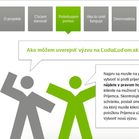
Chcem
Potrebujem
Ako to celé
O projekte
Overovatelia
darovať
pomoc
funguje
Ako môžem uverejniť výzvu na ĽudiaĽuďom.sk
Najprv sa musíte na p
vytvoriť si profil príj
nájdete v pravom h
kliknite na možnosť V
Príjemca. Skontrolujt
schránku, poslali s
na ktorý musíte kliknú
položkou Príjemca u
Vytvoriť novú výzvu.