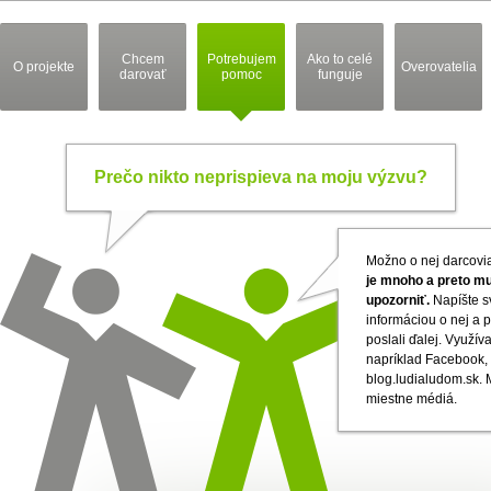
Chcem
Potrebujem
Ako to celé
O projekte
Overovatelia
darovať
pomoc
funguje
Prečo nikto neprispieva na moju výzvu?
Možno o nej darcovia
je mnoho a preto mu
upozorniť.
Napíšte sv
informáciou o nej a p
poslali ďalej. Využív
napríklad Facebook,
blog.ludialudom.sk. M
miestne médiá.