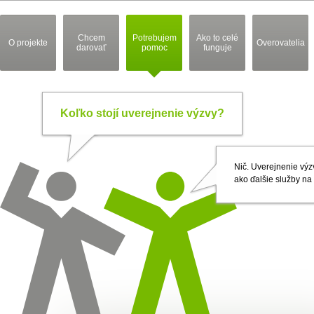
Chcem
Potrebujem
Ako to celé
O projekte
Overovatelia
darovať
pomoc
funguje
Koľko stojí uverejnenie výzvy?
Nič. Uverejnenie výz
ako ďalšie služby n