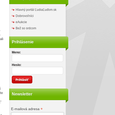
Hlavný portál ĽudiaĽuďom.sk
Dobrovoľníci
eAukcie
Bež so srdcom
.
a
ali
Prihlásenie
Meno:
Heslo:
j
te
Newsletter
“
*
E-mailová adresa