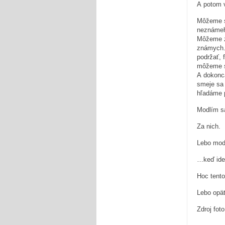
A potom v
Môžeme sa
neznámeho
Môžeme za
známych.
podržať, 
môžeme s
A dokonca
smeje sa
hľadáme p
Modlím sa
Za nich.
Lebo modl
…keď ide 
Hoc tento
Lebo opäť
Zdroj foto