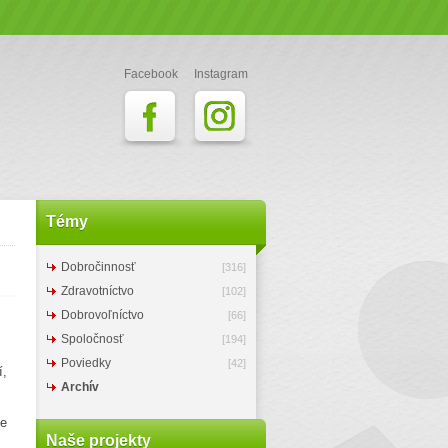
Facebook
Instagram
Témy
Dobročinnosť
[316]
Zdravotníctvo
[102]
Dobrovoľníctvo
[66]
Spoločnosť
[194]
Poviedky
[42]
í,
Archív
te
Naše projekty