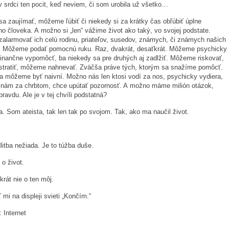
 srdci ten pocit, keď neviem, či som urobila už všetko…
 zaujímať, môžeme ľúbiť či niekedy si za krátky čas obľúbiť úplne
 človeka. A možno si „len“ vážime život ako taký, vo svojej podstate.
larmovať ich celú rodinu, priateľov, susedov, známych, či známych našich
 Môžeme podať pomocnú ruku. Raz, dvakrát, desaťkrát. Môžeme psychicky
finančne vypomôcť, ba niekedy sa pre druhých aj zadlžiť. Môžeme riskovať,
tratiť, môžeme nahnevať. Zväčša práve tých, ktorým sa snažíme pomôcť.
 môžeme byť naivní. Možno nás len ktosi vodí za nos, psychicky vydiera,
 nám za chrbtom, chce upútať pozornosť. A možno máme milión otázok,
ravdu. Ale je v tej chvíli podstatná?
. Som ateista, tak len tak po svojom. Tak, ako ma naučil život.
itba nežiada. Je to túžba duše.
o život.
krát nie o ten môj.
 mi na displeji svieti „Končím.“
: Internet