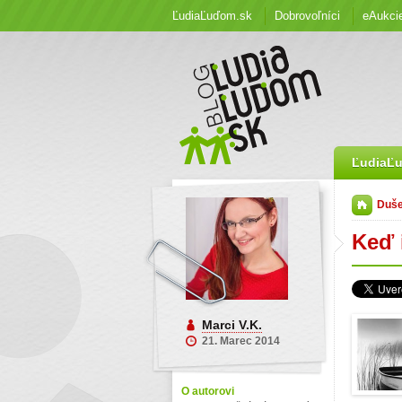
ĽudiaĽuďom.sk
Dobrovoľníci
eAukci
ĽudiaĽ
Duše
Keď 
Marci V.K.
21. Marec 2014
O autorovi