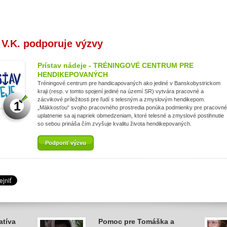
 V.K. podporuje výzvy
Prístav nádeje - TRÉNINGOVÉ CENTRUM PRE
HENDIKEPOVANÝCH
Tréningové centrum pre handicapovaných ako jediné v Banskobystrickom
kraji (resp. v tomto spojení jediné na území SR) vytvára pracovné a
zácvikové príležitosti pre ľudí s telesným a zmyslovým hendikepom.
1
„Mäkkosťou“ svojho pracovného prostredia ponúka podmienky pre pracovné
uplatnenie sa aj napriek obmedzeniam, ktoré telesné a zmyslové postihnutie
so sebou prináša čím zvyšuje kvalitu života hendikepovaných.
Podporiť výzvu
atíva
Pomoc pre Tomáška a