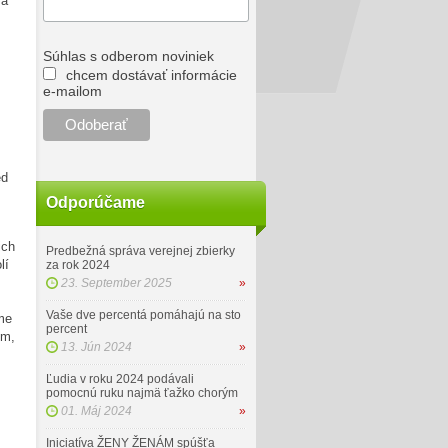
sa
Súhlas s odberom noviniek
chcem dostávať informácie
e-mailom
ed
Odporúčame
ich
Predbežná správa verejnej zbierky
lí
za rok 2024
23. September 2025
»
Vaše dve percentá pomáhajú na sto
me
percent
ým,
13. Jún 2024
»
Ľudia v roku 2024 podávali
pomocnú ruku najmä ťažko chorým
01. Máj 2024
»
Iniciatíva ŽENY ŽENÁM spúšťa