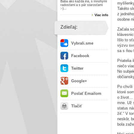
Baba ako každá iná, s mnohými
myšlienky
radosťami a s pár starosťami
Takéto sl
:-)...
z jedného
Viac info
osobne ni
Zdieľaj:
Začala so
klávesnic
Išlo to s
Vybrali.sme
výzvu svo
sa s ňou 
Facebook
Priatelia
niečo via
Twitter
No subjek
občiansk
Google+
Po chvíli
ktoré som
Poslať Emailom
o život… 
mne. Už s
Tlačiť
status ná
žiť.“ V t
neskôr, b
bola zaže