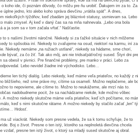
telia boli úžasní. Písali mi súkromné správy, kde sa ma na dievčinu pýtali, či 
o koho ide, či poznám dôvody, čo môžu pre ňu urobiť. Ďakujem im za to. Za
je úplne jedno, kto alebo koho správa dievčinu „vrátila späť“. A dnes,
m niekoľkých týždňov, keď zbadám jej bláznivé statusy, usmievam sa. Lebo
to malo zmysel. Aj keď v daný čas sa na mňa nahnevala. „Lebo ona bola
á a ja som sa v tom začala vŕtať.“ Našťastie.
e to s našimi životmi náročné. Niekedy si za ťažké situácie v nich môžeme
kedy to spôsobia iní. Niekedy to zvaľujeme na osud, niektorí na karmu, iní za
ie. Niekedy nemáme „na ružiach ustlané“, niekedy sa hádame, sme chorí,
e bývať, za čo žiť. Tak ako môj, ani nie tridsaťpäťročný sused. Štyri dni pr
m sa obesil v pivnici. Pre finančné problémy, pre manko v práci. Lebo za
odpovedal. Lebo nevidel žiadne iné východisko. Lebo…
ieme len tichý dialóg. Lebo niekedy, keď máme veľa priateľov, no každý z n
o bližšieho, než sme práve my, cítime sa osamelí. Možno neplačeme, ale bo
ožno to nepovieme, ale cítime to. Možno to neukážeme, ale mrzí nás to.
občas nadobudneme pocit, že sa nachádzame niekde, kde možno vôbec
e. A možno niekedy skutočne máme veľa priateľov, keď ich počítame, no má
 málo, keď s nimi skutočne rátame. A možno niekedy by stačilo začať „len“ t
ustíme… Hrdosť.
 ma už viackrát. Niekedy som presne vedela, že sa k tomu schyľuje, že to
príde. Boj o život. Presne o ten istý, ktorého sa neplnoletá dievčina chcela
e vzdať, presne ten istý život, o ktorý sa mladý sused skutočne aj obral.