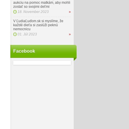
aukciu na pomoc matkám, aby mohli
zostať so svojimi deťmi
18. November 2023
»
V ĽudiaĽuďom.sk si myslíme, že
každé dieťa si zaslúži peknú
nemocnicu
01. Júl 2023
»
Facebook