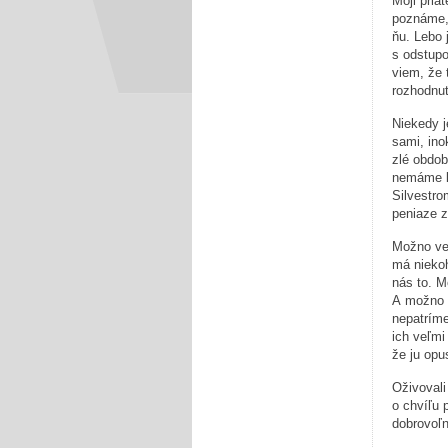
Moji pria
poznáme, 
ňu. Lebo 
s odstupo
viem, že 
rozhodnut
Niekedy j
sami, ino
zlé obdob
nemáme kd
Silvestro
peniaze z
Možno ved
má niekoh
nás to. M
A možno 
nepatrím
ich veľmi
že ju op
Oživovali
o chvíľu 
dobrovoľn