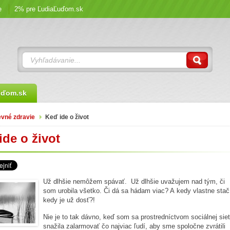
e
2% pre ĽudiaĽuďom.sk
uďom.sk
vné zdravie
Keď ide o život
ide o život
Už dlhšie nemôžem spávať. Už dlhšie uvažujem nad tým, či
som urobila všetko. Či dá sa hádam viac? A kedy vlastne stač
kedy je už dosť?!
Nie je to tak dávno, keď som sa prostredníctvom sociálnej sie
snažila zalarmovať čo najviac ľudí, aby sme spoločne zvrátili