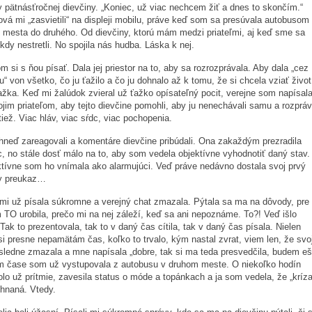
 pätnásťročnej dievčiny. „Koniec, už viac nechcem žiť a dnes to skončím.“
ová mi „zasvietili“ na displeji mobilu, práve keď som sa presúvala autobusom
 mesta do druhého. Od dievčiny, ktorú mám medzi priateľmi, aj keď sme sa
kdy nestretli. No spojila nás hudba. Láska k nej.
m si s ňou písať. Dala jej priestor na to, aby sa rozrozprávala. Aby dala „cez
u“ von všetko, čo ju ťažilo a čo ju dohnalo až k tomu, že si chcela vziať život
ťažka. Keď mi žalúdok zvieral už ťažko opísateľný pocit, verejne som napísal
jim priateľom, aby tejto dievčine pomohli, aby ju nenechávali samu a rozpráv
tiež. Viac hláv, viac sŕdc, viac pochopenia.
 ihneď zareagovali a komentáre dievčine pribúdali. Ona zakaždým prezradila
c, no stále dosť málo na to, aby som vedela objektívne vyhodnotiť daný stav.
tívne som ho vnímala ako alarmujúci. Veď práve nedávno dostala svoj prvý
y preukaz…
 mi už písala súkromne a verejný chat zmazala. Pýtala sa ma na dôvody, pre
 TO urobila, prečo mi na nej záleží, keď sa ani nepoznáme. To?! Veď išlo
Tak to prezentovala, tak to v daný čas cítila, tak v daný čas písala. Nielen
i presne nepamätám čas, koľko to trvalo, kým nastal zvrat, viem len, že svo
sledne zmazala a mne napísala „dobre, tak si ma teda presvedčila, budem eš
om čase som už vystupovala z autobusu v druhom meste. O niekoľko hodín
olo už prítmie, zavesila status o móde a topánkach a ja som vedela, že „kríza
hnaná. Vtedy.