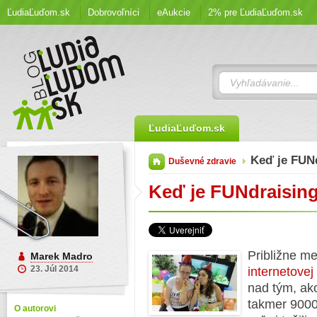
ĽudiaĽuďom.sk
Dobrovoľníci
eAukcie
2% pre ĽudiaĽuďom.sk
ĽudiaĽuďom.sk
Keď je FUN
Duševné zdravie
Keď je FUNdraisin
Približne m
Marek Madro
23. Júl 2014
internetove
nad tým, ako
takmer 9000
O autorovi