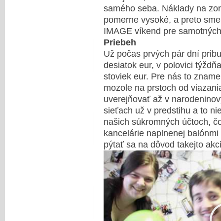
samého seba. Náklady na zo
pomerne vysoké, a preto sme
IMAGE víkend pre samotných 
Priebeh
Už počas prvých pár dní prib
desiatok eur, v polovici týždň
stoviek eur. Pre nás to znam
mozole na prstoch od viazania
uverejňovať až v narodeninov
sieťach už v predstihu a to ni
našich súkromných účtoch, čo
kancelárie naplnenej balónmi v
pýtať sa na dôvod takejto akc