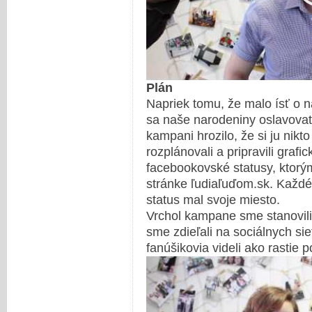
Plán
Napriek tomu, že malo ísť o 
sa naše narodeniny oslavovať
kampani hrozilo, že si ju nik
rozplánovali a pripravili grafi
facebookovské statusy, ktorým
stránke ľudiaľuďom.sk. Každé
status mal svoje miesto.
Vrchol kampane sme stanovili
sme zdieľali na sociálnych sie
fanúšikovia videli ako rastie 