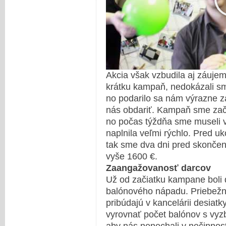
Akcia však vzbudila aj záuje
krátku kampaň, nedokázali sm
no podarilo sa nám výrazne za
nás obdariť. Kampaň sme začí
no počas týždňa sme museli v
naplnila veľmi rýchlo. Pred uk
tak sme dva dni pred skonče
vyše 1600 €.
Zaangažovanosť darcov
Už od začiatku kampane boli 
balónového nápadu. Priebežne
pribúdajú v kancelárii desiat
vyrovnať počet balónov s vyzb