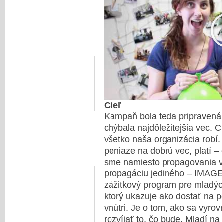
Cieľ
Kampaň bola teda pripravená, 
chýbala najdôležitejšia vec. C
všetko naša organizácia robí
peniaze na dobrú vec, platí – 
sme namiesto propagovania vš
propagáciu jediného – IMAGE
zážitkový program pre mladých
ktorý ukazuje ako dostať na 
vnútri. Je o tom, ako sa vyrov
rozvíjať to, čo bude. Mladí 