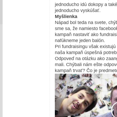
jednoducho idú dokopy a také
jednoducho vyskúšať.
Myšlienka
Nápad bol teda na svete, chý
sme sa, že namiesto facebook
kampaň nastaviť ako fundrais
nafúkneme jeden balón.
Pri fundraisingu však existujú
naša kampaň úspešná potrebov
Odpoveď na otázku ako zaang
mali. Chýbali nám ešte odpov
kampaň trvať? Čo je predmet