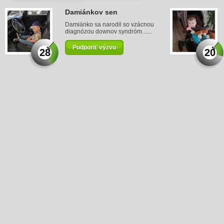
Damiánkov sen
Damiánko sa narodil so vzácnou
diagnózou downov syndróm.......
Podporiť výzvu
28
20