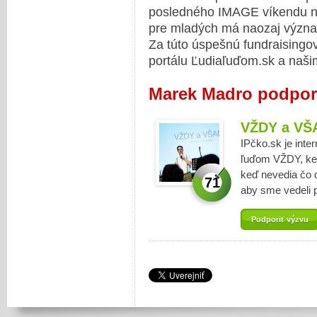
posledného IMAGE víkendu nám
pre mladých má naozaj význ
Za túto úspešnú fundraisin
portálu Ľudiaľuďom.sk a naš
Marek Madro podpor
VŽDY a VŠ
IPčko.sk je int
ľuďom VŽDY, keď
keď nevedia čo ď
71
aby sme vedeli
Podporiť výzvu