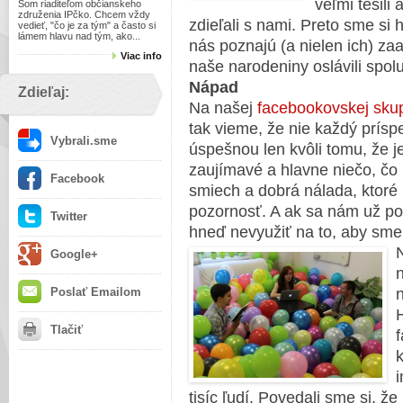
veľmi tešili
Som riaditeľom občianskeho
združenia IPčko. Chcem vždy
zdieľali s nami. Preto sme si h
vedieť, "čo je za tým" a často si
lámem hlavu nad tým, ako...
nás poznajú (a nielen ich) za
Viac info
naše narodeniny oslávili spol
Nápad
Zdieľaj:
Na našej
facebookovskej sku
tak vieme, že nie každý prísp
Vybrali.sme
úspešnou len kvôli tomu, že je
zaujímavé a hlavne niečo, čo 
Facebook
smiech a dobrá nálada, ktoré 
pozornosť. A ak sa nám už po
Twitter
hneď nevyužiť na to, aby sme
Google+
Poslať Emailom
Tlačiť
f
k
tisíc ľudí. Povedali sme si, 