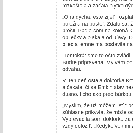
rozkašľala a začala plytko dý
„Ona dýcha, ešte žije!“ rozpl
položila na posteľ. Zdalo sa, 
prešli. Padla som na kolená k 
obliečky a plakala od úľavy. 
pliec a jemne ma postavila na
„Tentokrát sme to ešte zvládli
Buďte pripravená. My vám po
odvahu.
V ten deň ostala doktorka Ko
a čakala, či sa Emkin stav ne
dusno, ticho ako pred búrkou
„Myslím, že už môžem ísť,“ p
súhlasne prikývla, že môže o
Vyprevadila som doktorku za 
vždy doložiť. „Kedykoľvek mi 