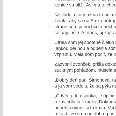
koniec sa blíži. Asi ma to chc
Nevládala som už na to ani my
želala, aby sa už Emka netráp
strane som ju nechcela necha
čo najdlhšie. Aj dnes, aj zajt
Utrela som jej spotené čielko
ľahkou perinou a odbehla som
vzpruhu. Mala som pocit, že 
Zazvonil zvonček, prišla dok
súcitným pohľadom, musela s
„Dobrý deň pani Simonová, ta
a ja som vedela, že sa pýta n
„Odvčera len spinká, je úplne
a zaviedla ju k malej. Doktork
odbehla uvariť si tú kávu. Ve
rukách, že sa o ňu dobre post