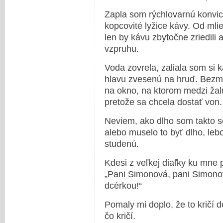
Zapla som rýchlovarnú konvic
kopcovité lyžice kávy. Od mli
len by kávu zbytočne zriedili
vzpruhu.
Voda zovrela, zaliala som si 
hlavu zvesenú na hruď. Bezmy
na okno, na ktorom medzi žal
pretože sa chcela dostať von.
Neviem, ako dlho som takto s
alebo muselo to byť dlho, le
studenú.
Kdesi z veľkej diaľky ku mne pr
„Pani Simonová, pani Simonov
dcérkou!“
Pomaly mi doplo, že to kričí 
čo kričí.