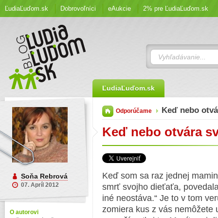
ĽudiaĽuďom.sk
Dobrovoľníci
eAukcie
2% pre ĽudiaĽuďom.sk
ĽudiaĽuďom.sk
Keď nebo otvá
Odporúčame
Keď nebo otvára sv
Keď som sa raz jednej mamin
Soňa Rebrová
07. Apríl 2012
smrť svojho dieťaťa, povedala
iné neostáva.“ Je to v tom ve
zomiera kus z vás nemôžete u
O autorovi