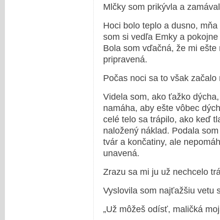
Mlčky som prikývla a zamávala
Hoci bolo teplo a dusno, mňa 
som si vedľa Emky a pokojne l
Bola som vďačná, že mi ešte 
pripravená.
Počas noci sa to však začalo 
Videla som, ako ťažko dýcha, 
namáha, aby ešte vôbec dýcha
celé telo sa trápilo, ako keď 
naložený náklad. Podala som jej
tvár a končatiny, ale nepomáh
unavená.
Zrazu sa mi ju už nechcelo trá
Vyslovila som najťažšiu vetu s
„Už môžeš odísť, maličká mo