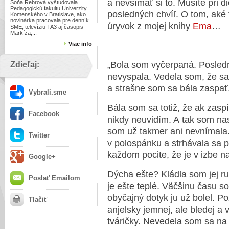
a nevšímať si to. Musíte pri 
Soňa Rebrová vyštudovala
Pedagogickú fakultu Univerzity
posledných chvíľ. O tom, aké 
Komenského v Bratislave, ako
novinárka pracovala pre denník
úryvok z mojej knihy
Ema
…
SME, televíziu TA3 aj časopis
Markíza,...
Viac info
„Bola som vyčerpaná. Posled
Zdieľaj:
nevyspala. Vedela som, že s
a strašne som sa bála zaspať
Vybrali.sme
Bála som sa totiž, že ak zasp
Facebook
nikdy neuvidím. A tak som nas
som už takmer ani nevnímala.
Twitter
v polospánku a strhávala sa p
každom pocite, že je v izbe na
Google+
Dýcha ešte? Kládla som jej ru
Poslať Emailom
je ešte teplé. Väčšinu času so
obyčajný dotyk ju už bolel. Po
Tlačiť
anjelsky jemnej, ale bledej a
tváričky. Nevedela som sa na