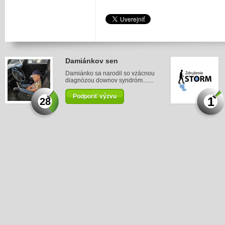
Damiánkov sen
Damiánko sa narodil so vzácnou
diagnózou downov syndróm.......
Podporiť výzvu
1
28