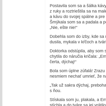
Postavila som sa a šálka káv
z ruky a roztrieštila sa na ma
a kávu do svojej spálne a pre
Šmýkala som sa a padala a poč
„Nie, ešte nie!“
Dobehla som do izby, kde sa 
dusila, mykala v kŕčoch a tvá
Doktorka odstúpila, aby som s
chytila do náručia kričala: „E
čerta, dýchaj!“
Bola som úplne zúfalá! Zrazu 
nesmiem nechať umrieť, že na
„Tak už sakra dýchaj, preboha!
s ňou.
Stískala som ju, plakala, a 
stíchla a do tváre sa jej vráti