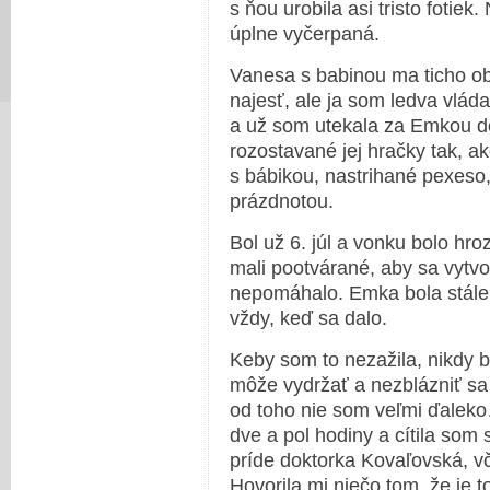
s ňou urobila asi tristo fotie
úplne vyčerpaná.
Vanesa s babinou ma ticho ob
najesť, ale ja som ledva vlád
a už som utekala za Emkou do
rozostavané jej hračky tak, a
s bábikou, nastrihané pexeso,
prázdnotou.
Bol už 6. júl a vonku bolo hr
mali pootvárané, aby sa vytvor
nepomáhalo. Emka bola stále 
vždy, keď sa dalo.
Keby som to nezažila, nikdy b
môže vydržať a nezblázniť sa 
od toho nie som veľmi ďaleko
dve a pol hodiny a cítila som
príde doktorka Kovaľovská, vč
Hovorila mi niečo tom, že je 