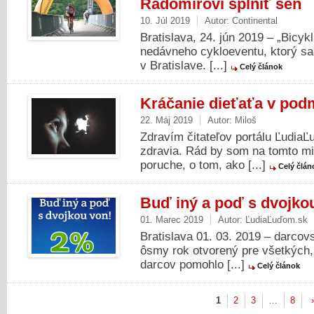
Radomírovi splniť sen
10. Júl 2019
Autor:
Continental
Bratislava, 24. jún 2019 – „Bicykl
nedávneho cykloeventu, ktorý sa 
v Bratislave. [...]
Celý článok
Kráčanie dieťaťa v po
22. Máj 2019
Autor:
Miloš
Zdravím čitateľov portálu Ľudia
zdravia. Rád by som na tomto mie
poruche, o tom, ako [...]
Celý člán
Buď iný a poď s dvojko
01. Marec 2019
Autor:
ĽudiaĽuďom.sk
Bratislava 01. 03. 2019 – darcov
ôsmy rok otvorený pre všetkých, 
darcov pomohlo [...]
Celý článok
1
2
3
…
8