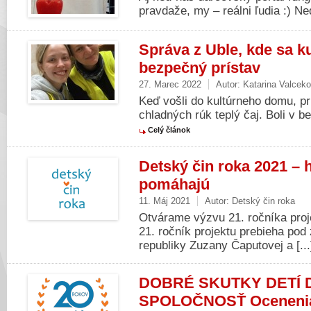
pravdaže, my – reálni ľudia :) Ne
Správa z Uble, kde sa k
bezpečný prístav
27. Marec 2022
Autor:
Katarina Valcek
Keď vošli do kultúrneho domu, pri
chladných rúk teplý čaj. Boli v be
Celý článok
Detský čin roka 2021 – 
pomáhajú
11. Máj 2021
Autor:
Detský čin roka
Otvárame výzvu 21. ročníka proj
21. ročník projektu prebieha pod
republiky Zuzany Čaputovej a [..
DOBRÉ SKUTKY DETÍ 
SPOLOČNOSŤ Ocenenia 