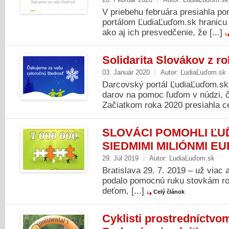
V priebehu februára presiahla 
portálom ĽudiaĽuďom.sk hranicu 
ako aj ich presvedčenie, že [...]
Solidarita Slovákov z ro
03. Január 2020
Autor:
ĽudiaĽuďom.sk
Darcovský portál ĽudiaĽuďom.s
darov na pomoc ľuďom v núdzi, 
Začiatkom roka 2020 presiahla c
SLOVÁCI POMOHLI ĽU
SIEDMIMI MILIÓNMI EU
29. Júl 2019
Autor:
ĽudiaĽuďom.sk
Bratislava 29. 7. 2019 – už viac 
podalo pomocnú ruku stovkám rod
deťom, [...]
Celý článok
Cyklisti prostredníctvo