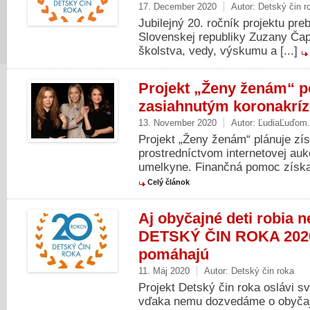
17. December 2020
Autor:
Detský čin r
Jubilejný 20. ročník projektu pre
Slovenskej republiky Zuzany Čapu
školstva, vedy, výskumu a [...]
Projekt „Ženy ženám“ 
zasiahnutým koronakrí
13. November 2020
Autor:
ĽudiaĽuďom
Projekt „Ženy ženám“ plánuje zís
prostredníctvom internetovej auk
umelkyne. Finančná pomoc získaná
Celý článok
Aj obyčajné deti robia 
DETSKÝ ČIN ROKA 2020 
pomáhajú
11. Máj 2020
Autor:
Detský čin roka
Projekt Detský čin roka oslávi s
vďaka nemu dozvedáme o obyčajn