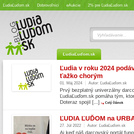
ĽudiaĽuďom.sk
Dobrovoľníci
eAukcie
2% pre ĽudiaĽuďom.sk
ĽudiaĽuďom.sk
Ľudia v roku 2024 podá
ťažko chorým
01. Máj 2024
Autor:
ĽudiaĽuďom.sk
Prvý bezplatný univerzálny darc
ĽudiaĽuďom.sk pomáha tým, ktorí
Doteraz spojil [...]
Celý článok
ĽUDIA ĽUĎOM na URB
27. Júl 2022
Autor:
ĽudiaĽuďom.sk
Aj keď náš darcovský portál fung