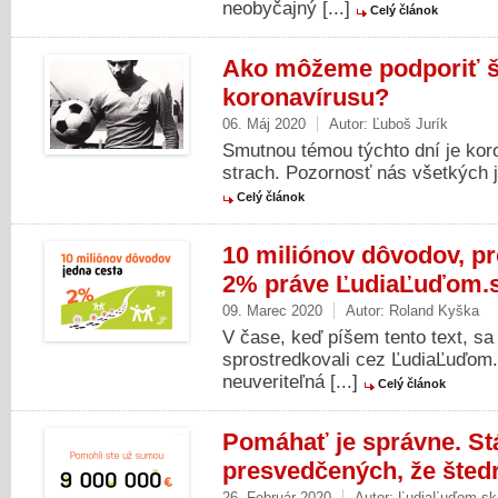
neobyčajný [...]
Celý článok
Ako môžeme podporiť šp
koronavírusu?
06. Máj 2020
Autor:
Ľuboš Jurík
Smutnou témou týchto dní je koron
strach. Pozornosť nás všetkých je
Celý článok
10 miliónov dôvodov, pr
2% práve ĽudiaĽuďom.
09. Marec 2020
Autor:
Roland Kyška
V čase, keď píšem tento text, s
sprostredkovali cez ĽudiaĽuďom.s
neuveriteľná [...]
Celý článok
Pomáhať je správne. Stá
presvedčených, že štedro
26. Február 2020
Autor:
ĽudiaĽuďom.sk