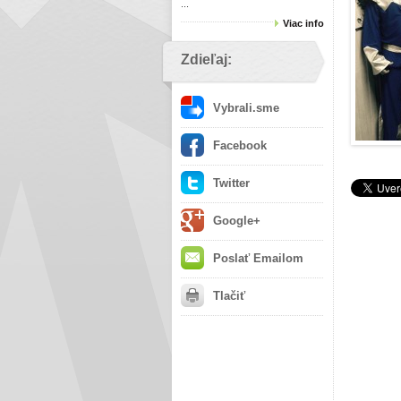
...
Viac info
Zdieľaj:
Vybrali.sme
Facebook
Twitter
Google+
Poslať Emailom
Tlačiť