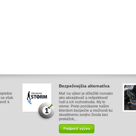
Bezpečnejšia alternatíva
mpletne
Mať na výber je dôležité rovnako
v sa však
ako akceptovať a rešpektovať
eniť k
ľudí a ich rozhodnutia. My to
vieme. Preto ponúkame našim
1
klientom bezpečie a možnosti ku
skvalitneniu svojho života bez
prekážok,...
Podporiť výzvu