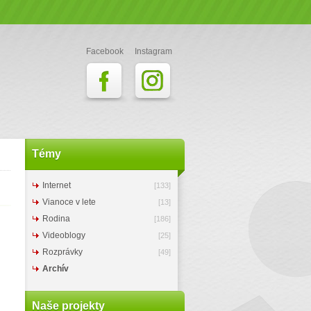
Facebook
Instagram
Témy
Internet
[133]
Vianoce v lete
[13]
Rodina
[186]
Videoblogy
[25]
Rozprávky
[49]
Archív
Naše projekty