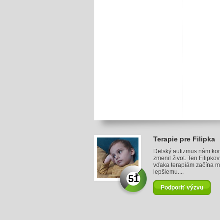
Terapie pre Filipka
Detský autizmus nám ko
zmenil život. Ten Filipko
vďaka terapiám začína m
lepšiemu....
51
Podporiť výzvu