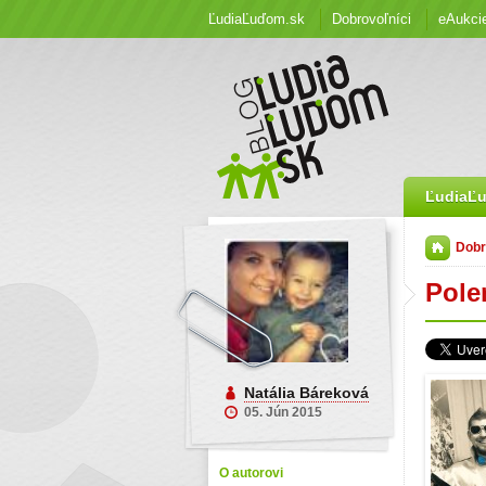
ĽudiaĽuďom.sk
Dobrovoľníci
eAukci
ĽudiaĽ
Dobr
Pole
Natália Báreková
05. Jún 2015
O autorovi