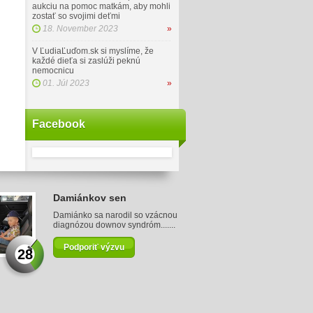
aukciu na pomoc matkám, aby mohli
zostať so svojimi deťmi
18. November 2023
»
V ĽudiaĽuďom.sk si myslíme, že
každé dieťa si zaslúži peknú
nemocnicu
01. Júl 2023
»
Facebook
Damiánkov sen
Damiánko sa narodil so vzácnou
diagnózou downov syndróm.......
Podporiť výzvu
28