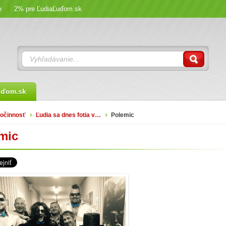
e
2% pre ĽudiaĽuďom.sk
uďom.sk
očinnosť
Ľudia sa dnes fotia v…
Polemic
mic