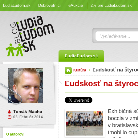
ĽudiaĽuďom.sk
Dobrovoľníci
eAukcie
2% pre ĽudiaĽuďom.sk
ĽudiaĽuďom.sk
Ľudskosť na štyr
Kultúra
Ľudskosť na štyro
Exhibičná s
Tomáš Mácha
03. Február 2014
boccia v zm
v bratislav
Imobilio cu
O autorovi