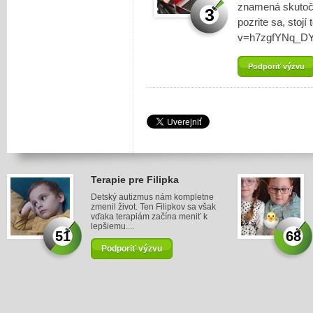
znamená skutočn
3
pozrite sa, stoj
v=h7zgfYNq_D
Podporiť výzvu
Terapie pre Filipka
Detský autizmus nám kompletne
zmenil život. Ten Filipkov sa však
vďaka terapiám začína meniť k
lepšiemu....
51
68
Podporiť výzvu