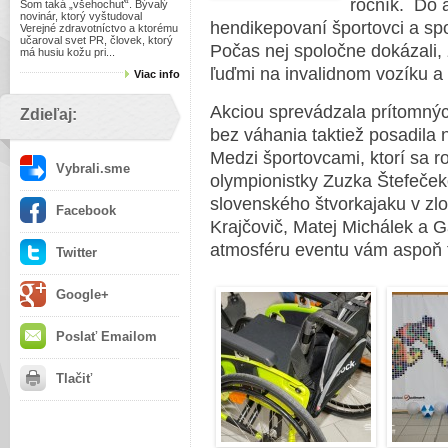
ročník. Do a
Som taká „všehochuť“. Bývalý
novinár, ktorý vyštudoval
hendikepovaní športovci a spo
Verejné zdravotníctvo a ktorému
učaroval svet PR, človek, ktorý
Počas nej spoločne dokázali, 
má husiu kožu pri...
ľuďmi na invalidnom vozíku a 
Viac info
Akciou sprevádzala prítomnýc
Zdieľaj:
bez váhania taktiež posadila 
Medzi športovcami, ktorí sa r
Vybrali.sme
olympionistky Zuzka Štefeče
slovenského štvorkajaku v zl
Facebook
Krajčovič, Matej Michálek a 
atmosféru eventu vám aspoň t
Twitter
Google+
Poslať Emailom
Tlačiť