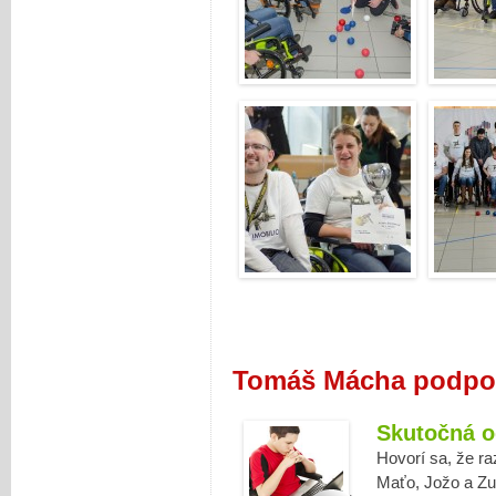
Tomáš Mácha podpor
Skutočná 
Hovorí sa, že raz
Maťo, Jožo a Zuz