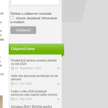
avé
Súhlas s odberom noviniek
chcem dostávať informácie
e-mailom
zo
ám
m
ala
Odporúčame
m.
Predbežná správa verejnej zbierky
h
za rok 2024
ré
23. September 2025
»
ich
Vaše dve percentá pomáhajú na sto
percent
13. Jún 2024
»
Ľudia v roku 2024 podávali
pomocnú ruku najmä ťažko chorým
01. Máj 2024
»
Iniciatíva ŽENY ŽENÁM spúšťa