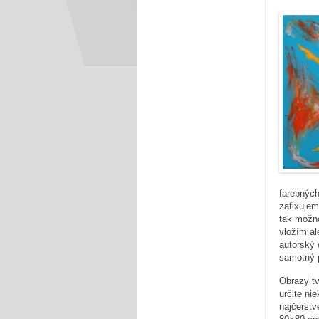
farebných
zafixujem
tak možno
vložím al
autorský 
samotný p
Obrazy tv
určite ni
najčerstv