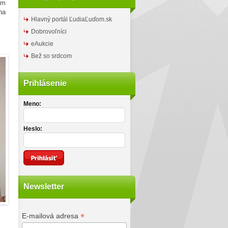
om
na
Hlavný portál ĽudiaĽuďom.sk
Dobrovoľníci
eAukcie
Bež so srdcom
Prihlásenie
Meno:
Heslo:
Newsletter
*
E-mailová adresa