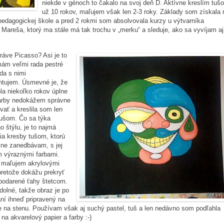
niekde v génoch to čakalo na svoj deň D. Aktívne kreslím tuš
už 10 rokov, maľujem však len 2-3 roky. Základy som získala 
pedagogickej škole a pred 2 rokmi som absolvovala kurzy u výtvarníka
 Mareša, ktorý ma stále má tak trochu v „merku“ a sleduje, ako sa vyvíjam aj
ráve Picasso? Asi je to
mám veľmi rada pestré
ada s nimi
ntujem. Úsmevné je, že
la niekoľko rokov úplne
farby nedokážem správne
ať a kreslila som len
tušom. Čo sa týka
 štýlu, je to najmä
a kresby tušom, ktorú
ne zanedbávam, s jej
m výraznými farbami.
 maľujem akrylovými
pretože dokážu prekryť
podarené ťahy štetcom.
olné, takže obraz je po
í ihneď pripravený na
 na stenu. Používam však aj suchý pastel, tuš a len nedávno som podľahla
 na akvarelový papier a farby :-)