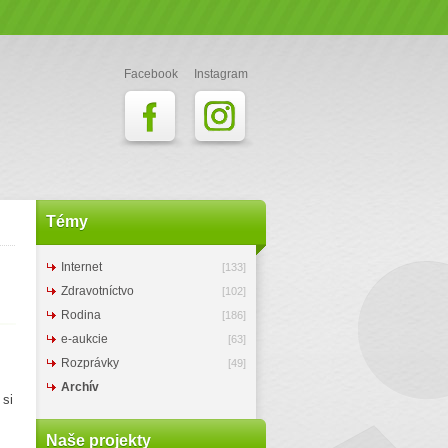
Facebook
Instagram
Témy
Internet
[133]
Zdravotníctvo
[102]
Rodina
[186]
e-aukcie
[63]
Rozprávky
[49]
Archív
 si
Naše projekty