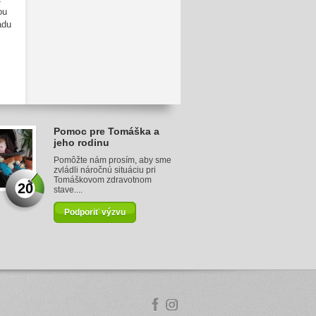
ou
adu
Pomoc pre Tomáška a
jeho rodinu
Pomôžte nám prosím, aby sme
zvládli náročnú situáciu pri
Tomáškovom zdravotnom
20
stave....
Podporiť výzvu