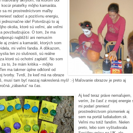
 maľovaný akrylom, na ktorom bol
 kocúr priateľky môjho kamaráta.
e sa mi prostredníctvom maľby
preniesť radosť a pozitívnu energiu,
i jednoznačne ide! Potvrdzujú to aj
jho okolia, ktoré sú veľmi, ale veľmi
e a povzbudzujúce. O tom, že ma
odporujú najbližší ani nemusím
ale aj známi a kamaráti, ktorých som
videla, mi veľmi fandia. A dôkazom,
yslia len zo slušnosti, sú reálne
za ktoré sú ochotní zaplatiť. No som
 za to, že mám kritika – môjho
 Ten ma takmer úplne odklonil od
ej tvorby. Tvrdí, že keď má na obraze
š, musí tam byť naozaj nakreslená myš! :-) Maľovanie obrazov je preto aj
ročná „zábavka“ na čas.
Aj keď teraz práve nemaľujem,
verím, že časť z mojej energie 
mi podarí preniesť
prostredníctvom písmeniek aj
sem na portál ludialudom.sk.
Veľmi mu totiž fandím. Nielen
preto, lebo som vyštudovala
Sociálnu prácu na UK, ale