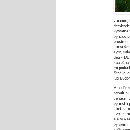
v rodine,
detských
výtvarne 
by rado p
prostredn
stravných
syry, sal
deti v DD
spoločnej
mi podari
Stačilo le
ludialudo
V budúcn
otvoriť a
centrum p
by mohli 
stretnúť 
svojimi 
ale to vš
by som m
spôsobom 