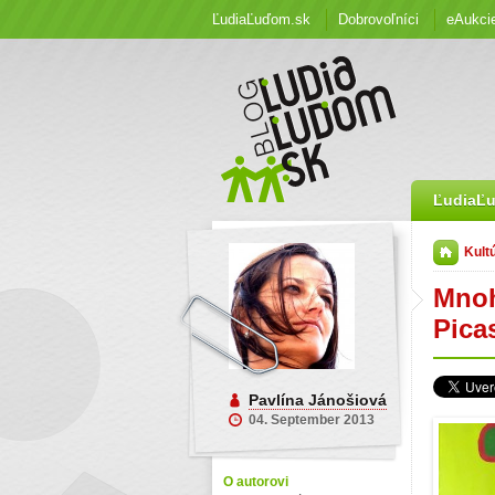
ĽudiaĽuďom.sk
Dobrovoľníci
eAukci
ĽudiaĽ
Kult
Mnoh
Pica
Pavlína Jánošiová
04. September 2013
O autorovi