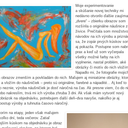
Moje experimentovanie
a skúšanie novej techniky mi
nedávno otvorilo ďalšie zaujím
„dvere“ – zbierku obrazov som
rozšírila o originálne náušnice 
živice. Prečítala som množstvo
návodov na ich výrobu a prizn
sa, že zopár prvých kúskov so
aj pokazila. Postupne som nabr
prax a keď už som vyčerpala
všetky možné farby na ich
vyplnenie, nastal problém, aké
obrázky či motív do nich vloží
Napadlo mi, že fotografie mojic
 obrazov zmenším a povkladám do nich. Maľujem aj miniatúrne obrázky, kto
 a vložím do náušničiek – preto sú originálne, farebné a nápadité… Aj keď to
 neznie, výroba náušničiek je dosť náročná na čas. Ak presne viem, čo do n
ebo nakreslím, trvá mi ich výroba zhruba 3 dni. Ak však mám vytvoriť nový
obrázok na objednávku, potrebujem ďalší deň–dva navyše, nakoľko je aj
ostup výroby a tuhnutia časovo náročný.
orím na etapy, jeden však maľujem
ekoľko dní, teda večerov. Zatiaľ
ejším kúskom na objednávku je obraz