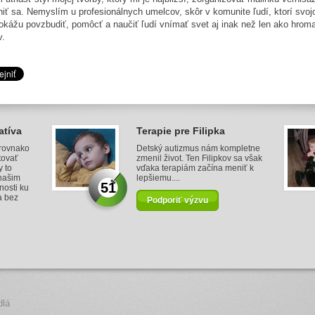
ľniť sa. Nemyslím u profesionálnych umelcov, skôr v komunite ľudí, ktorí svoj
okážu povzbudiť, pomôcť a naučiť ľudí vnímať svet aj inak než len ako hrom
v.
atíva
Terapie pre Filipka
 rovnako
Detský autizmus nám kompletne
tovať
zmenil život. Ten Filipkov sa však
y to
vďaka terapiám začína meniť k
našim
lepšiemu....
51
nosti ku
a bez
Podporiť výzvu
dlá