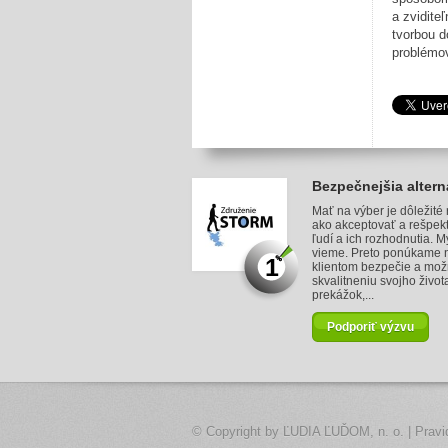
a zvidite
tvorbou d
problémo
Bezpečnejšia altern
Mať na výber je dôležité
ako akceptovať a rešpek
ľudí a ich rozhodnutia. M
vieme. Preto ponúkame 
1
klientom bezpečie a mož
skvalitneniu svojho život
prekážok,...
Podporiť výzvu
© Copyright by
ĽUDIA ĽUĎOM, n. o.
|
Pravi