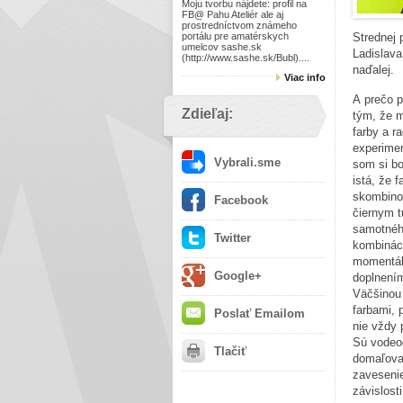
Moju tvorbu nájdete: profil na
FB@ Pahu Ateliér ale aj
prostredníctvom známeho
portálu pre amatérskych
Strednej 
umelcov sashe.sk
Ladislava
(http://www.sashe.sk/Bubl)....
naďalej.
Viac info
A prečo p
Zdieľaj:
tým, že 
farby a r
experime
Vybrali.sme
som si bo
istá, že 
skombinov
Facebook
čiernym 
samotného
Twitter
kombináci
momentál
Google+
doplnení
Väčšinou
farbami, 
Poslať Emailom
nie vždy 
Sú vodeod
Tlačiť
domaľovan
zavesenie
závislosti