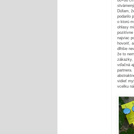
80×80 cm
stvárnený
Dúfam, ž
podarilo 
o ktorú m
ohlasy mô
pozitívn
najviac p
hovoriť, 
dlhšie ne
že to nem
zákazky, 
vďačná aj
partnera.
abstraktn
vidieť my
vcelku ná