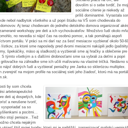
dovolím si o sebe tvrdiť, že mo
sociálne cítenie je niekedy až
príliš dominantné. Vyrastala s
 kde nebol nadbytok všetkého a už popri štúdiu na VŠ som chodievala do
 domovov. Aj teraz chodievam do jedného detského domova organizovať akés
zamerané workshopy pre deti a ich vychovávateľov. Množstvo ľudí okolo mň
omohlo, no nevedia si nájsť čas na osobnú pomoc, a tak pomáhajú aspoň
íctvom portálu. V práci sa mi darí raz za šesť mesiacov vyzbierať okolo 50-6
 lístkov, za ktoré sme naposledy pred dvomi mesiacmi nakúpili jedlo (paštéty
ámy, špekáčiky, mäso aj sladkosti) a vyzbierali sme aj hračky a oblečenie pre
. S týmto všetkým a s ďalšími drobnosťami sme sa vybrali za deťmi a popri
 grilovačke na záhradke sme ich učili maľovaniu na vlastné tričká. Nedávno 
lo nájsť dobrých ľudí a vyzbierať peniažky pre Janka so sklerózou multiplex.
n zverejniť na mojom profile na sociálnej sieti jeho žiadosť, ktorú má na portál
m.sk.
osti by som chcela
kési arteterapeutické
re deti aj dospelých, kde
prísť a nerušene tvoriť,
a vysporiadať sa so
myšlienkami a pocitmi…
etko stojí peniaze…Tiež
ožno chcela nejakým
utriasť štýl mojej tvorby, ktorý mi je najbližší, zorganizovať malinkú vernisá