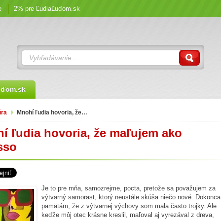
e
2% pre ĽudiaĽuďom.sk
uďom.sk
úra
Mnohí ľudia hovoria, že…
í ľudia hovoria, že maľujem ako
sso
Je to pre mňa, samozrejme, pocta, pretože sa považujem za
výtvarný samorast, ktorý neustále skúša niečo nové. Dokonca
pamätám, že z výtvarnej výchovy som mala často trojky. Ale
keďže môj otec krásne kreslil, maľoval aj vyrezával z dreva,