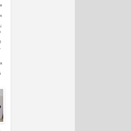
je
om
i
a
0
,
sa
i
ž