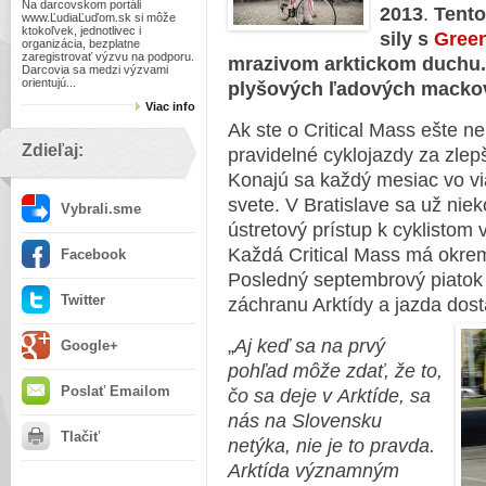
Na darcovskom portáli
2013
.
Tento
www.ĽudiaĽuďom.sk si môže
ktokoľvek, jednotlivec i
sily s
Gree
organizácia, bezplatne
zaregistrovať výzvu na podporu.
mrazivom arktickom duchu. 
Darcovia sa medzi výzvami
orientujú...
plyšových ľadových mackov 
Viac info
Ak ste o Critical Mass ešte ne
Zdieľaj:
pravidelné cyklojazdy za zlep
Konajú sa každý mesiac vo v
svete. V Bratislave sa už niek
Vybrali.sme
ústretový prístup k cyklistom 
Každá Critical Mass má okrem
Facebook
Posledný septembrový piatok
Twitter
záchranu Arktídy a jazda dost
„
Aj keď sa na prvý
Google+
pohľad môže zdať, že to,
Poslať Emailom
čo sa deje v Arktíde, sa
nás na Slovensku
Tlačiť
netýka, nie je to pravda.
Arktída významným