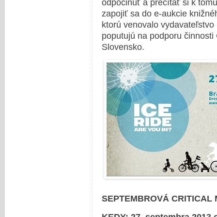
odpočinúť a prečítať si k to
zapojiť sa do e-aukcie knižnéh
ktorú venovalo vydavateľstvo
poputujú na podporu činnosti
Slovensko.
SEPTEMBROVÁ CRITICAL M