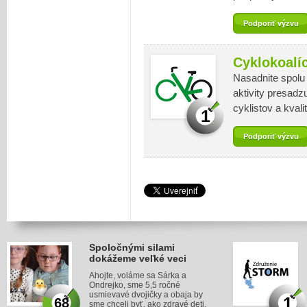
Podporiť výzvu
Cyklokoalí
Nasadnite spolu
aktivity presadz
cyklistov a kvali
1
Podporiť výzvu
Spoločnými silami
dokážeme veľké veci
Ahojte, voláme sa Sárka a
Ondrejko, sme 5,5 ročné
usmievavé dvojičky a obaja by
1
68
sme chceli byť, ako zdravé deti.