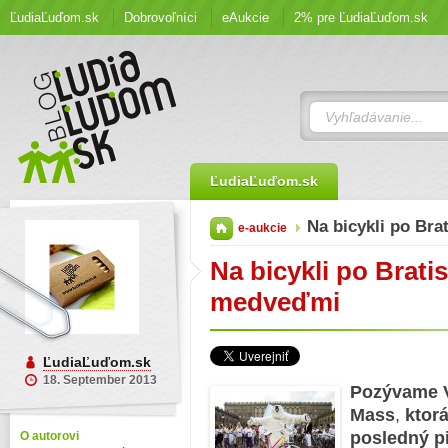
ĽudiaĽuďom.sk
Dobrovoľníci
eAukcie
2% pre ĽudiaĽuďom.sk
ĽudiaĽuďom.sk
Na bicykli po Bra
e-aukcie
Na bicykli po Brati
medveďmi
ĽudiaĽuďom.sk
18. September 2013
Pozývame 
Mass
,
ktor
posledný p
O autorovi