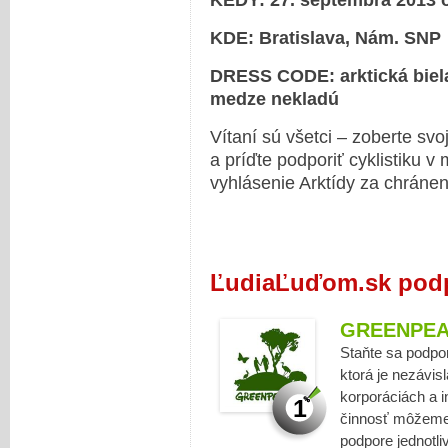
KEDY: 27. septembra 2013 
KDE: Bratislava, Nám. SNP
DRESS CODE: arktická biela
medze nekladú
Vítaní sú všetci – zoberte svo
a príďte podporiť cyklistiku
vyhlásenie Arktídy za chráne
ĽudiaĽuďom.sk podp
GREENPE
Staňte sa podpo
ktorá je nezávisl
korporáciách a 
1
činnosť môžeme 
podpore jednotli