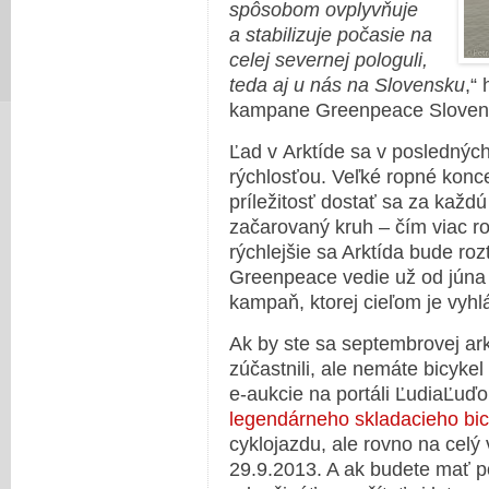
spôsobom ovplyvňuje
a stabilizuje počasie na
celej severnej pologuli,
teda aj u nás na Slovensku
,“
kampane Greenpeace Slovens
Ľad v Arktíde sa v poslednýc
rýchlosťou. Veľké ropné konce
príležitosť dostať sa za každ
začarovaný kruh – čím viac r
rýchlejšie sa Arktída bude roz
Greenpeace vedie už od júna
kampaň, ktorej cieľom je vyhl
Ak by ste sa septembrovej arkt
zúčastnili, ale nemáte bicykel
e-aukcie na portáli ĽudiaĽuď
legendárneho skladacieho bi
cyklojazdu, ale rovno na celý 
29.9.2013. A ak budete mať po