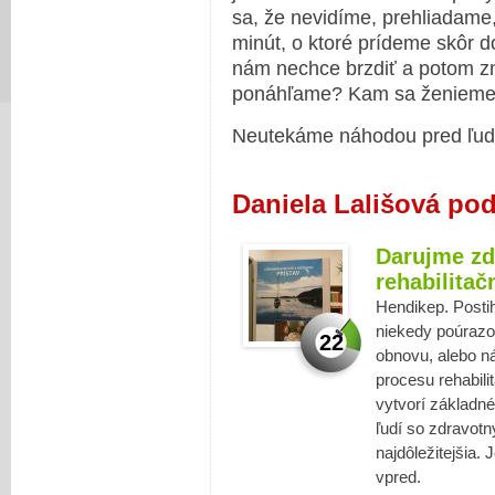
sa, že nevidíme, prehliadame
minút, o ktoré prídeme skôr d
nám nechce brzdiť a potom z
ponáhľame? Kam sa ženiem
Neutekáme náhodou pred ľu
Daniela Lališová po
Darujme zd
rehabilita
Hendikep. Posti
niekedy poúrazo
22
obnovu, alebo ná
procesu rehabil
vytvorí základné
ľudí so zdravotn
najdôležitejšia. 
vpred.