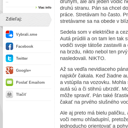
druhým, ale ani jeden vodič n
...
druhú stranu. Pán sa chcel do
Viac info
práce. Stretávam ho často. Pra
Zdieľaj:
stretávame sa na obede v blízk
Sedela som v električke a cez
Vybrali.sme
Autá prúdili a on tam len tak 
vodiči svoje tátoše zastavili a
Facebook
na brzdu, nikto nebol ten prvý
nasledovali. NIKTO.
Twitter
Až sa vedľa nevidiaceho pána
Google+
najskôr čakala. Keď žiadne au
a vstúpila na vozovku. Mohla s
Poslať Emailom
autá sú a či stihnú ubrzdiť. 
Tlačiť
môže spraviť. Pán také šťast
čakať na prvého slušného vod
Ale aj preto má bielu paličku
voči nemu ohľaduplní, pretož
jednoducho orientovať a pohy