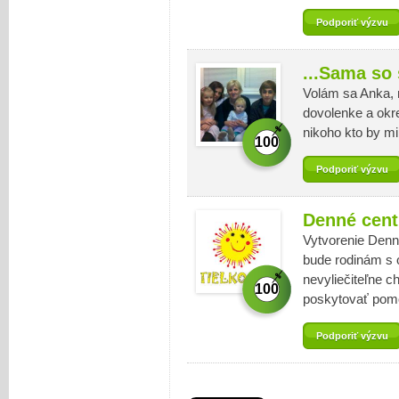
Podporiť výzvu
...Sama so
Volám sa Anka, 
dovolenke a ok
nikoho kto by m
100
Podporiť výzvu
Denné cen
Vytvorenie Den
bude rodinám s 
nevyliečiteľne c
100
poskytovať pomo
Podporiť výzvu