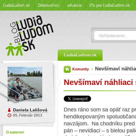
ĽudiaĽuďom.sk
Dobrovoľníci
eAukcie
2% pre ĽudiaĽuďom.sk
ĽudiaĽuďom.sk
Nevšímaví náhli
Komunity
Nevšímaví náhliaci 
Dnes ráno som sa opäť raz pr
Daniela Lališová
05. Február 2013
hendikepovaným spoluobčano
navzájom. Na chodníku pred 
pán – nevidiaci – s bielou pali
O autorovi