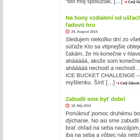
“bol môj spolužiak, […]
Celý č
Na hony vzdialení od ušľach
ľadovú hru
24. August 2014
Sledujem niekoľko dní zo vše
súťaže Kto sa vtipnejšie obl
čakám, že mi konečne v hlave
ahááááá, akože som konečne p
ahááááá nechodí a nechodí… 
ICE BUCKET CHALLENGE – ma
myšlienku. Šíriť […]
Celý článok
Zabudli sme byť dobrí
18. Máj 2014
Ponúknuť pomoc druhému bol
dýchanie. No asi sme zabudli 
brať ohľad na seba navzájom. S
iba na seba a vôbec nás netr