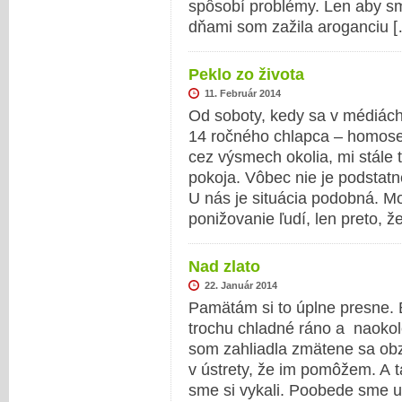
spôsobí problémy. Len aby s
dňami som zažila aroganciu 
Peklo zo života
11. Február 2014
Od soboty, kedy sa v médiách
14 ročného chlapca – homosex
cez výsmech okolia, mi stále
pokoja. Vôbec nie je podstatn
U nás je situácia podobná. M
ponižovanie ľudí, len preto, ž
Nad zlato
22. Január 2014
Pamätám si to úplne presne. 
trochu chladné ráno a naokol
som zahliadla zmätene sa obz
v ústrety, že im pomôžem. A 
sme si vykali. Poobede sme u