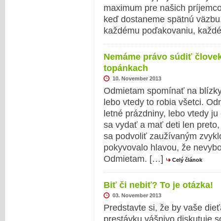
maximum pre našich príjemcov
keď dostaneme spätnú väzbu. 
každému poďakovaniu, každ
Nemáme právo súdiť človeka
topánkach
10. November 2013
Odmietam spomínať na blízky
lebo vtedy to robia všetci. 
letné prázdniny, lebo vtedy ju
sa vydať a mať deti len pret
sa podvoliť zaužívaným zvykl
pokyvovalo hlavou, že nevyb
Odmietam. […]
Celý článok
Biť či nebiť? To je otázka!
03. November 2013
Predstavte si, že by vaše dieťa
prestávku vášnivo diskutuje 