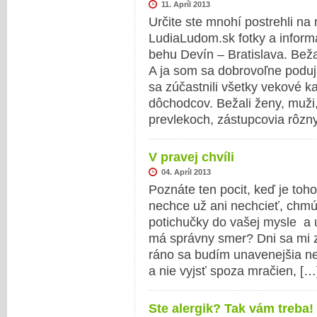
11. Apríl 2013
Určite ste mnohí postrehli na
LudiaLudom.sk fotky a informá
behu Devín – Bratislava. Bež
A ja som sa dobrovoľne poduja
sa zúčastnili všetky vekové k
dôchodcov. Bežali ženy, muži, 
prevlekoch, zástupcovia rôzn
V pravej chvíli
04. Apríl 2013
Poznáte ten pocit, keď je toh
nechce už ani nechcieť, chmú
potichučky do vašej mysle a u
má správny smer? Dni sa mi zl
ráno sa budím unavenejšia ne
a nie vyjsť spoza mračien, [
Ste alergik? Tak vám treba!