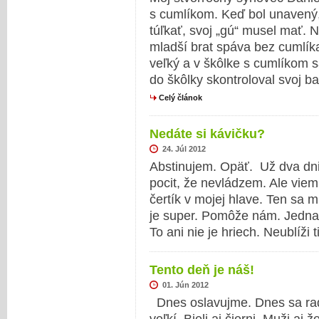
s cumlíkom. Keď bol unavený,
túľkať, svoj „gú“ musel mať. 
mladší brat spáva bez cumlíka.
veľký a v škôlke s cumlíkom
do škôlky skontroloval svoj ba
Celý článok
Nedáte si kávičku?
24. Júl 2012
Abstinujem. Opäť. Už dva dni
pocit, že nevládzem. Ale viem
čertík v mojej hlave. Ten sa m
je super. Pomôže nám. Jedna 
To ani nie je hriech. Neublíži t
Tento deň je náš!
01. Jún 2012
Dnes oslavujme. Dnes sa radu