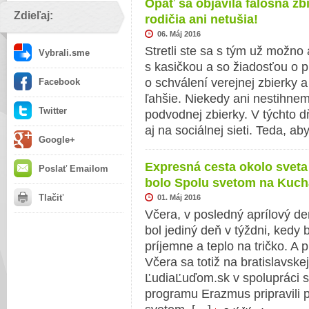
Opäť sa objavila falošná zbi
Zdieľaj:
rodičia ani netušia!
06. Máj 2016
Stretli ste sa s tým už možno a
Vybrali.sme
s kasičkou a so žiadosťou o 
o schválení verejnej zbierky 
Facebook
ľahšie. Niekedy ani nestihneme
Twitter
podvodnej zbierky. V týchto d
aj na sociálnej sieti. Teda, a
Google+
Expresná cesta okolo sveta
Poslať Emailom
bolo Spolu svetom na Kuch
Tlačiť
01. Máj 2016
Včera, v posledný aprílový de
bol jediný deň v týždni, kedy 
príjemne a teplo na tričko. A 
Včera sa totiž na bratislavsk
ĽudiaĽuďom.sk v spolupráci s
programu Erazmus pripravili 