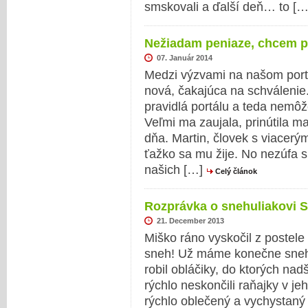
smskovali a ďalší deň… to [
Nežiadam peniaze, chcem p
07. Január 2014
Medzi výzvami na našom portá
nová, čakajúca na schválenie.
pravidlá portálu a teda nemôž
Veľmi ma zaujala, prinútila m
dňa. Martin, človek s viacerý
ťažko sa mu žije. No nezúfa s
našich […]
Celý článok
Rozprávka o snehuliakovi 
21. December 2013
Miško ráno vyskočil z postele
sneh! Už máme konečne sneh!
robil obláčiky, do ktorých na
rýchlo neskončili raňajky v je
rýchlo oblečený a vychystaný 