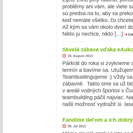
problémy ani vám, ale viete s
sú predsa na to, aby sa prekoná
keď nemáte všetko, čo chcete
Až kým sa vám okolo dverí d
Nikto ju nechce, nikto […]
Ce
Skvelá zábava vďaka eAuk
19. August 2013
Párkrát do roka si zvykneme a
termín a bavíme sa. Utužuje
Teambuidingujeme :) Vždy sa
zábavné. Takto sme sa už bláz
v areáli vodných športov v Č
teambuilding páčil najviac. N
našli možnosť vydražiť si la
Fandíme deťom a ich dobr
09. Júl 2013