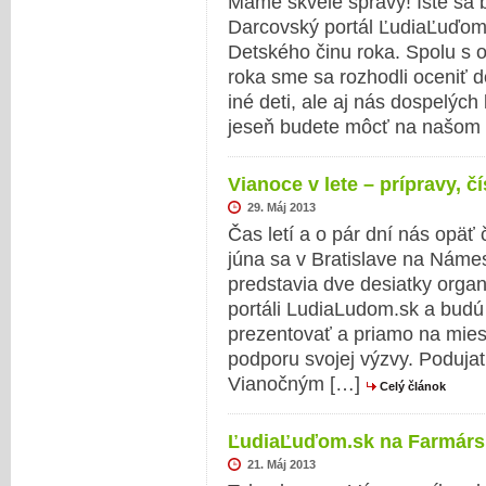
Máme skvelé správy! Iste sa b
Darcovský portál ĽudiaĽuďom.
Detského činu roka. Spolu s 
roka sme sa rozhodli oceniť d
iné deti, ale aj nás dospelýc
jeseň budete môcť na našom p
Vianoce v lete – prípravy, č
29. Máj 2013
Čas letí a o pár dní nás opäť 
júna sa v Bratislave na Náme
predstavia dve desiatky organ
portáli LudiaLudom.sk a bud
prezentovať a priamo na mies
podporu svojej výzvy. Podujat
Vianočným […]
Celý článok
ĽudiaĽuďom.sk na Farmárs
21. Máj 2013