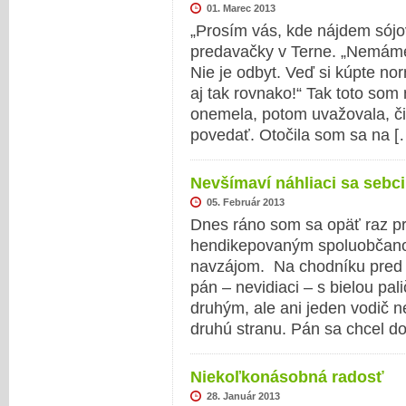
01. Marec 2013
„Prosím vás, kde nájdem sójo
predavačky v Terne. „Nemám
Nie je odbyt. Veď si kúpte no
aj tak rovnako!“ Tak toto so
onemela, potom uvažovala, či
povedať. Otočila som sa na 
Nevšímaví náhliaci sa sebci
05. Február 2013
Dnes ráno som sa opäť raz pr
hendikepovaným spoluobčano
navzájom. Na chodníku pred 
pán – nevidiaci – s bielou pali
druhým, ale ani jeden vodič n
druhú stranu. Pán sa chcel d
Niekoľkonásobná radosť
28. Január 2013