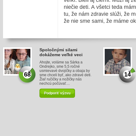
veľkí. Bieli aj čierni. Muži a
niečie deti. A všetci teda má
tu, že nám zdravie slúži, že
že nie sme sami, že máme oko
Spoločnými silami
dokážeme veľké veci
Ahojte, voláme sa Sárka a
Ondrejko, sme 5,5 ročné
usmievavé dvojičky a obaja by
68
14
sme chceli byť, ako zdravé deti.
Žiaľ ručičky a nožičky nás
nechcú počúvať....
Podporiť výzvu