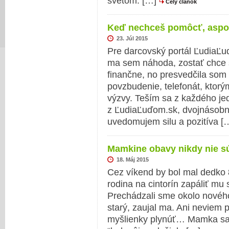
svetom. […]
Celý článok
Keď nechceš pomôcť, aspoň
23. Júl 2015
Pre darcovský portál ĽudiaĽuď
ma sem náhoda, zostať chce
finančne, no presvedčila som 
povzbudenie, telefonát, ktorý
výzvy. Teším sa z každého je
z ĽudiaĽuďom.sk, dvojnásobne 
uvedomujem silu a pozitíva [
Mamkine obavy nikdy nie s
18. Máj 2015
Cez víkend by bol mal dedko 
rodina na cintorín zapáliť mu
Prechádzali sme okolo novéh
starý, zaujal ma. Ani neviem 
myšlienky plynúť… Mamka sa 