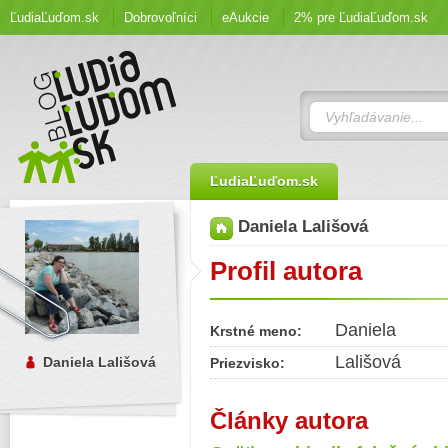
ĽudiaĽuďom.sk
Dobrovoľníci
eAukcie
2% pre ĽudiaĽuďom.sk
ĽudiaĽuďom.sk
Daniela Lališová
Profil autora
Daniela
Krstné meno:
Lališová
Daniela Lališová
Priezvisko:
Články autora