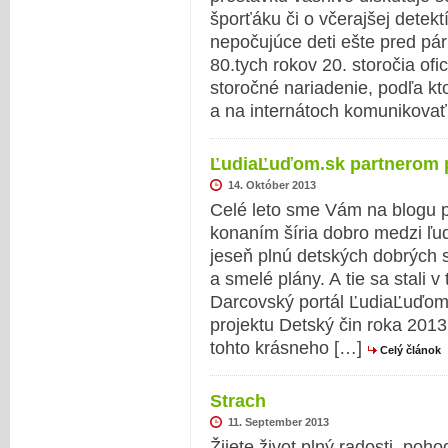
šporťáku či o včerajšej detek
nepočujúce deti ešte pred pár
80.tych rokov 20. storočia ofic
storočné nariadenie, podľa kt
a na internátoch komunikova
ĽudiaĽuďom.sk partnerom p
14. Október 2013
Celé leto sme Vám na blogu pr
konaním šíria dobro medzi ľu
jeseň plnú detských dobrých 
a smelé plány. A tie sa stali 
Darcovský portál ĽudiaĽuďom.
projektu Detský čin roka 2013
tohto krásneho […]
Celý článok
Strach
11. September 2013
Žijete život plný radosti, poh