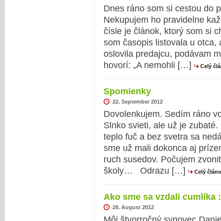
Dnes ráno som si cestou do 
Nekupujem ho pravidelne kaž
čísle je článok, ktorý som si c
som časopis listovala u otca, 
oslovila predajcu, podávam m
hovorí: „A nemohli […]
Celý čl
Spomienky
22. September 2012
Dovolenkujem. Sedím ráno vo
Slnko svieti, ale už je zubaté
teplo fuč a bez svetra sa ned
sme už mali dokonca aj príz
ruch susedov. Počujem zvoniť
školy… Odrazu […]
Celý člán
Ako sme sa vzdali cumlíka :
28. August 2012
Môj štvorročný synovec Daniel