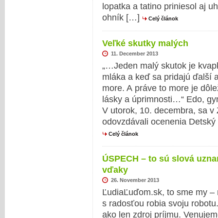
lopatka a tatino priniesol aj u
ohník […]
Celý článok
Veľké skutky malých
11. December 2013
„…Jeden malý skutok je kvapk
mláka a keď sa pridajú ďalší 
more. A práve to more je dôlež
lásky a úprimnosti…“ Edo, g
V utorok, 10. decembra, sa v 
odovzdávali ocenenia Detský 
Celý článok
ÚSPECH – to sú slová uznani
vďaky
26. November 2013
ĽudiaĽuďom.sk, to sme my – r
s radosťou robia svoju robotu
ako len zdroj príjmu. Venujem