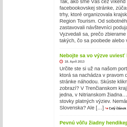
Tak, ako sme Vás cez víkend 
facebookovskej stránke, zúča
trhy, ktoré organizovala krajs
Region Tourism. Od sobotnéh
zastavovali návštevníci podujat
Vyzvedali sa, prečo zbierame
takých, čo sa poobede alebo v
Nebojte sa vo výzve uviesť k
18. Apríl 2013
Určite ste si už na našom por
ktorá sa nachádza v pravom d
stránke náhodou. Skúste klikn
zobrazí? V Trenčianskom kraji
jedna, v Nitrianskom žiadna
stovky platných výziev. Nemá
Slovenska? Ale […]
Celý článok
Pevnú vôľu žiadny hendikep