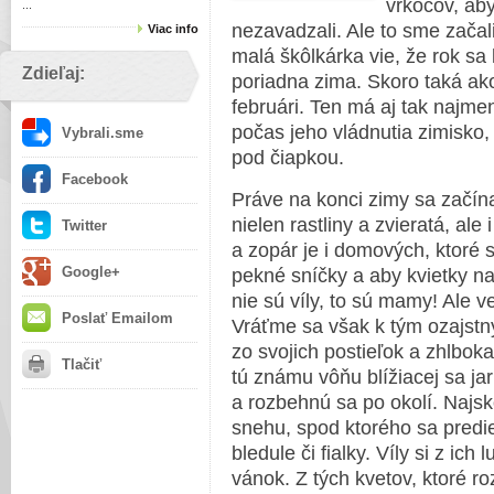
vrkočov, ab
...
nezavadzali. Ale to sme začali
Viac info
malá škôlkárka vie, že rok sa
Zdieľaj:
poriadna zima. Skoro taká ako
februári. Ten má aj tak najme
počas jeho vládnutia zimisko,
Vybrali.sme
pod čiapkou.
Facebook
Práve na konci zimy sa začín
nielen rastliny a zvieratá, ale 
Twitter
a zopár je i domových, ktoré s
Google+
pekné sníčky a aby kvietky na 
nie sú víly, to sú mamy! Ale ve
Poslať Emailom
Vráťme sa však k tým ozajstn
zo svojich postieľok a zhlbok
Tlačiť
tú známu vôňu blížiacej sa jar
a rozbehnú sa po okolí. Najsk
snehu, spod ktorého sa predie
bledule či fialky. Víly si z ic
vánok. Z tých kvetov, ktoré ro