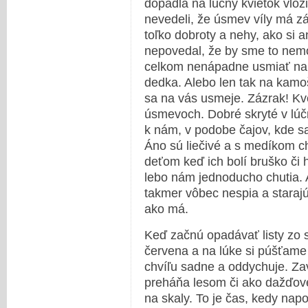
dopadla na lúčny kvietok vlož
nevedeli, že úsmev víly má 
toľko dobroty a nehy, ako si a
nepovedal, že by sme to nemo
celkom nenápadne usmiať na 
dedka. Alebo len tak na kamoša
sa na vás usmeje. Zázrak! Kv
úsmevoch. Dobré skryté v lúč
k nám, v podobe čajov, kde s
Áno sú liečivé a s medíkom c
deťom keď ich bolí bruško či h
lebo nám jednoducho chutia. A
takmer vôbec nespia a starajú 
ako má.
Keď začnú opadávať listy zo s
červena a na lúke si púšťame 
chvíľu sadne a oddychuje. Zav
preháňa lesom či ako dažďové
na skaly. To je čas, kedy n