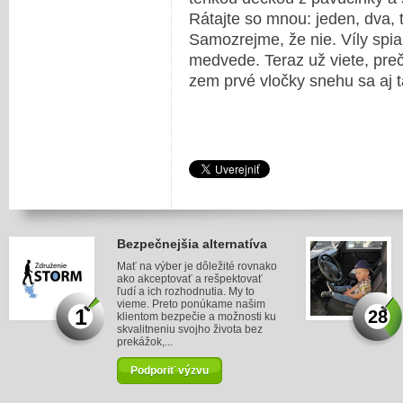
Rátajte so mnou: jeden, dva, tr
Samozrejme, že nie. Víly spi
medvede. Teraz už viete, pre
zem prvé vločky snehu sa aj 
Bezpečnejšia alternatíva
Mať na výber je dôležité rovnako
ako akceptovať a rešpektovať
ľudí a ich rozhodnutia. My to
vieme. Preto ponúkame našim
1
28
klientom bezpečie a možnosti ku
skvalitneniu svojho života bez
prekážok,...
Podporiť výzvu