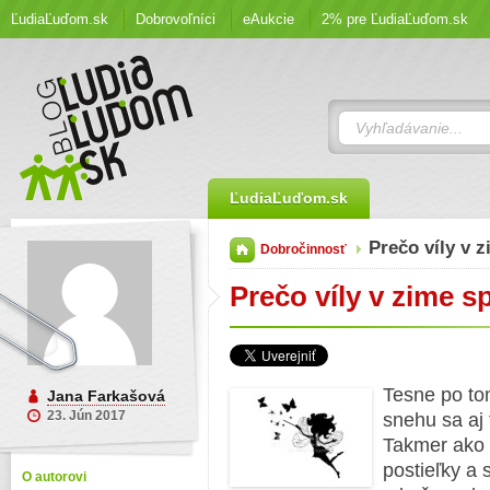
ĽudiaĽuďom.sk
Dobrovoľníci
eAukcie
2% pre ĽudiaĽuďom.sk
ĽudiaĽuďom.sk
Prečo víly v z
Dobročinnosť
Prečo víly v zime s
Tesne po to
Jana Farkašová
23. Jún 2017
snehu sa aj 
Takmer ako 
postieľky a 
O autorovi