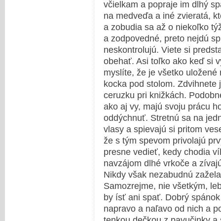
včielkam a popraje im dlhý 
na medveďa a iné zvieratá, kt
a zobudia sa až o niekoľko týž
a zodpovedné, preto nejdú sp
neskontrolujú. Viete si predst
obehať. Asi toľko ako keď si v
myslíte, že je všetko uložené
kocka pod stolom. Zdvihnete 
ceruzku pri knižkách. Podobne
ako aj vy, majú svoju prácu h
oddýchnuť. Stretnú sa na jed
vlasy a spievajú si pritom ves
že s tým spevom privolajú prv
presne vedieť, kedy chodia ví
navzájom dlhé vrkoče a zívajú
Nikdy však nezabudnú zaželať
Samozrejme, nie všetkým, lebo 
by ísť ani spať. Dobrý spánok
napravo a naľavo od nich a po
tenkou dečkou z pavučinky a 