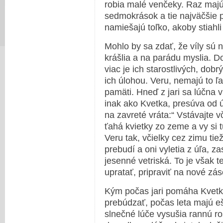
robia malé venčeky. Raz majú 
sedmokrások a tie najväčšie 
namiešajú toľko, akoby stiahl
Mohlo by sa zdať, že víly sú n
krášlia a na parádu myslia. D
viac je ich starostlivých, dobr
ich úlohou. Veru, nemajú to ľ
pamäti. Hneď z jari sa lúčna v
inak ako Kvetka, presúva od 
na zavreté vráta:“ Vstávajte vč
ťahá kvietky zo zeme a vy si 
Veru tak, včielky cez zimu ti
prebudí a oni vyletia z úľa, z
jesenné vetriská. To je však t
upratať, pripraviť na nové zás
Kým počas jari pomáha Kvetka 
prebúdzať, počas leta majú eš
slnečné lúče vysušia rannú ro