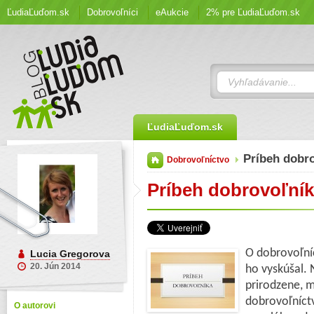
ĽudiaĽuďom.sk
Dobrovoľníci
eAukcie
2% pre ĽudiaĽuďom.sk
ĽudiaĽuďom.sk
Príbeh dobr
Dobrovoľníctvo
Príbeh dobrovoľní
O dobrovoľníc
Lucia Gregorova
20. Jún 2014
ho vyskúšal.
prirodzene, m
dobrovoľníctv
O autorovi