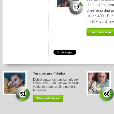
deti funkčné hr
12
dnešného dňa po
už len 400,- Eur
certifikovaný pr
Podporiť výzvu
Terapie pre Filipka
Detský autizmus nám kompletne
zmenil život. Ten Filipkov sa však
vďaka terapiám začína meniť k
lepšiemu....
51
68
Podporiť výzvu