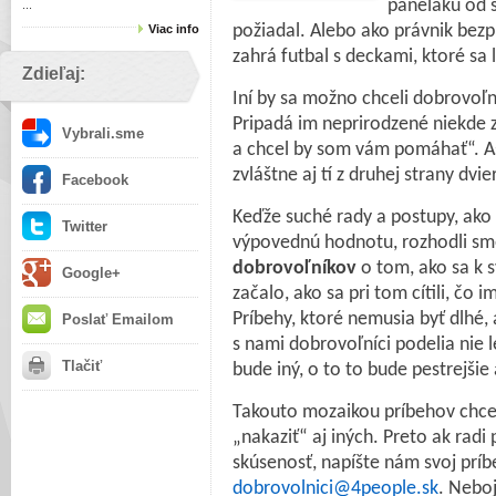
paneláku od s
...
požiadal. Alebo ako právnik bezpl
Viac info
zahrá futbal s deckami, ktoré sa l
Zdieľaj:
Iní by sa možno chceli dobrovoľn
Pripadá im neprirodzené niekde 
Vybrali.sme
a chcel by som vám pomáhať“. As
zvláštne aj tí z druhej strany dvier
Facebook
Keďže suché rady a postupy, ako
Twitter
výpovednú hodnotu, rozhodli sme
dobrovoľníkov
o tom, ako sa k sv
Google+
začalo, ako sa pri tom cítili, čo 
Príbehy, ktoré nemusia byť dlhé, 
Poslať Emailom
s nami dobrovoľníci podelia nie l
Tlačiť
bude iný, o to to bude pestrejšie
Takouto mozaikou príbehov chc
„nakaziť“ aj iných. Preto ak rad
skúsenosť, napíšte nám svoj príb
dobrovolnici@4people.sk
. Neboj