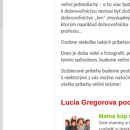
veľmi jednoduchý – o to viac bud
k dobrovoľníctvu nemusí byť zložit
dobrovoľníctvo „len“ zmysluplným
ktorým napríklad dobrovoľnícka 
profesiu…
Osobne niekoľko takých príbehov
Dnes je doba videí a fotografií, 
týmto spôsobom, budeme veľmi 
Zozbierané príbehy budeme post
S niektorými z vás možno natočí
všetky príbehy veľmi tešíme!
Lucia Gregorova pod
Mama kúp m
Sme maminy a tat
zveľadiť si dets