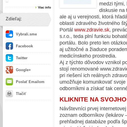
...
medzi tými, 
Viac info
diskusie na 
ale aj u verejnosti, ktorá hľa
Zdieľaj:
oblasti zdravého životného štý
Portál
www.zdravie.sk
, prevá
Vybrali.sme
s.r.o., teda plní funkciu boh
portálu. Bolo preto len otázko
Facebook
aj užitočné a žiaduce porade
medicínskeho prostredia.
Twitter
Aj z týchto dôvodov vznikol p
stojí renomované www.zdravi
Google+
pri riešení ich reálnych zdra
umožňuje komunikovať svoje 
Poslať Emailom
odborníkmi a získať tak cenné
Tlačiť
KLIKNITE NA SVOJHO
Návštevníci prvej internetovej
zoznam odborníkov (lekárov –
prehľadnej databáze podľa šp