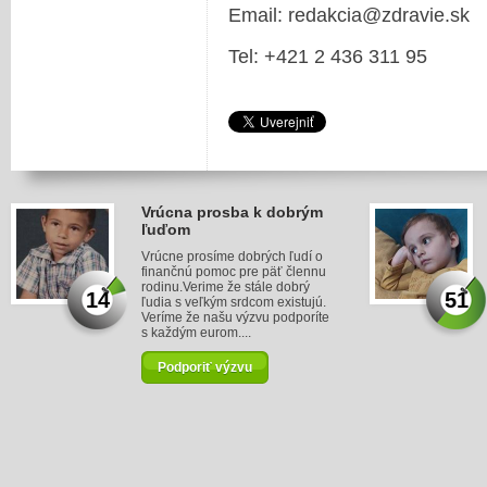
Email: redakcia@zdravie.sk
Tel: +421 2 436 311 95
Vrúcna prosba k dobrým
ľuďom
Vrúcne prosíme dobrých ľudí o
finančnú pomoc pre päť člennu
rodinu.Verime že stále dobrý
14
51
ľudia s veľkým srdcom existujú.
Veríme že našu výzvu podporíte
s každým eurom....
Podporiť výzvu