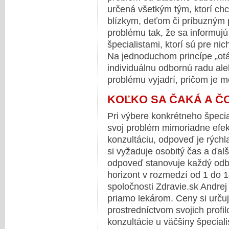
určená všetkým tým, ktorí c
blízkym, deťom či príbuzným p
problému tak, že sa informujú
špecialistami, ktorí sú pre nich
Na jednoduchom princípe „ot
individuálnu odbornú radu ale
problému vyjadrí, pričom je m
KOĽKO SA ČAKÁ A ČO
Pri výbere konkrétneho špecia
svoj problém mimoriadne efek
konzultáciu, odpoveď je rýchl
si vyžaduje osobitý čas a ďalš
odpoveď stanovuje každý odb
horizont v rozmedzí od 1 do 1
spoločnosti Zdravie.sk Andrej B
priamo lekárom. Ceny si určujú
prostredníctvom svojich profi
konzultácie u väčšiny špecial