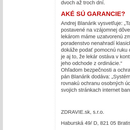
dvoch až troch dní.
AKÉ SÚ GARANCIE?
Andrej Blanárik vysvetľuje: „Ta
postavené na vzájomnej dôver
lekárom máme uzatvorenú zml
poradenstvo nenahradí klasick
dokáže podať pomocnú ruku 
je aj to, že lekár ostáva v ko
jeho odchode z ordinácie.“
Ohľadom bezpečnosti a ochrany
pán Blanárik dodáva: „Systém
rovnakú ochranu osobných úda
svojich stránkach internet ban
ZDRAVIE.sk, s.r.o.
Haburská 49/ D, 821 05 Brati