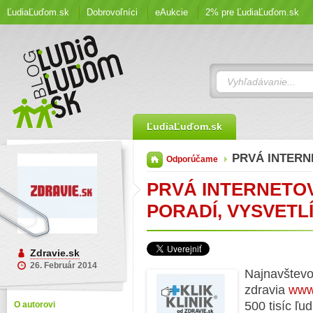
ĽudiaĽuďom.sk
Dobrovoľníci
eAukcie
2% pre ĽudiaĽuďom.sk
ĽudiaĽuďom.sk
PRVÁ INTERN
Odporúčame
PRVÁ INTERNETOV
PORADÍ, VYSVETLÍ
Zdravie.sk
26. Február 2014
Najnavštevov
zdravia
www
500 tisíc ľud
O autorovi