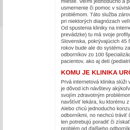
mieste. Veľmi jednoducho a p
usmernenie či pomoc v súvisl
problémom. Táto služba zárov
pri niektorých diagnózach veľm
Od spustenia kliniky na intern
prevádzke) tu má svoje profil
Slovenska, pokrývajúcich 45 š
rokov bude ale do systému z
odborníkov zo 100 špecializá
pacientov, ako aj deti (pediatri
KOMU JE KLINIKA U
Prvá internetová klinika slúži 
je dôvod ich návštevy akýkoľv
svojím zdravotným problémom
navštíviť lekára, ku ktorému 
Alebo chcú jednoducho konzul
odborníkmi, no nechcú tráviť 
len potrebujú poradiť či získa
problém od ďalšieho odborníka