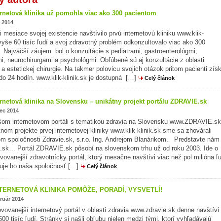
ernetová klinika už pomohla viac ako 300 pacientom
 2014
ri mesiace svojej existencie navštívilo prvú internetovú kliniku www.klik-
 vyše 60 tisíc ľudí a svoj zdravotný problém odkonzultovalo viac ako 300
. Najväčší záujem bol o konzultácie s pediatrami, gastroenterológmi,
i, neurochirurgami a psychológmi. Obľúbené sú aj konzultácie z oblasti
j a estetickej chirurgie. Na takmer polovicu svojich otázok pritom pacienti získ
o 24 hodín. www.klik-klinik.sk je dostupná […]
Celý článok
ernetová klinika na Slovensku – unikátny projekt portálu ZDRAVIE.sk
ec 2014
šom internetovom portáli s tematikou zdravia na Slovensku www.ZDRAVIE.sk
tnom projekte prvej internetovej kliniky www.klik-klinik.sk sme sa zhovárali
ľom spoločnosti Zdravie.sk, s.r.o. Ing. Andrejom Blanárikom. Predstavte nám
sk… Portál ZDRAVIE.sk pôsobí na slovenskom trhu už od roku 2003. Ide o
vovanejší zdravotnícky portál, ktorý mesačne navštívi viac než pol milióna ľu
uje ho naša spoločnosť […]
Celý článok
TERNETOVÁ KLINIKA POMÔŽE, PORADÍ, VYSVETLÍ!
ruár 2014
vovanejší internetový portál v oblasti zdravia www.zdravie.sk denne navštívi
500 tisíc ľudí. Stránky si našli obľubu nielen medzi tými, ktorí vyhľadávajú