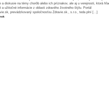
e a diskusie na témy chorôb alebo ich príznakov, ale aj u verejnosti, ktorá hľ
 a užitočné informácie z oblasti zdravého životného štýlu. Portál
ie.sk, prevádzkovaný spoločnosťou Zdravie.sk., s.r.o., teda plní […]
ánok