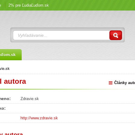
e
2% pre ĽudiaĽuďom.sk
uďom.sk
vie.sk
l autora
Články aut
meno:
Zdravie.sk
ko:
http://www.zdravie.sk
y autora