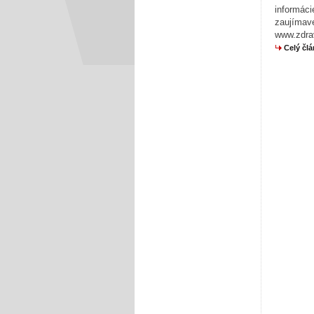
informáci
zaujímavé
www.zdrav
Celý čl