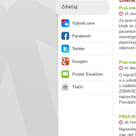
Zdieľaj:
Prvá int
19. Jún
Za prvé t
Vybrali.sme
klinik.sk
pacientov
Facebook
neurológm
plasticke
odpoveď d
Twitter
Google+
Prvá int
01. Mar
Poslať Emailom
O najväč
a o uniká
s riadite
Tlačiť
ZDRAVIE.
najnavšte
Prevádzk
PRVÁ IN
26. Feb
Najnavšte
viac než 