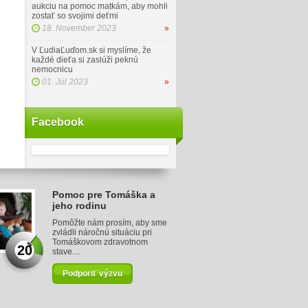
aukciu na pomoc matkám, aby mohli
zostať so svojimi deťmi
18. November 2023
»
V ĽudiaĽuďom.sk si myslíme, že
každé dieťa si zaslúži peknú
nemocnicu
01. Júl 2023
»
Facebook
Pomoc pre Tomáška a
jeho rodinu
Pomôžte nám prosím, aby sme
zvládli náročnú situáciu pri
Tomáškovom zdravotnom
20
stave....
Podporiť výzvu