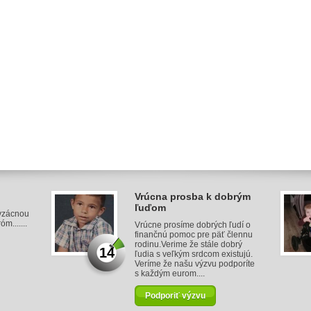
Vrúcna prosba k dobrým
ľuďom
 vzácnou
.......
Vrúcne prosíme dobrých ľudí o
finančnú pomoc pre päť člennu
rodinu.Verime že stále dobrý
14
ľudia s veľkým srdcom existujú.
Veríme že našu výzvu podporíte
s každým eurom....
Podporiť výzvu