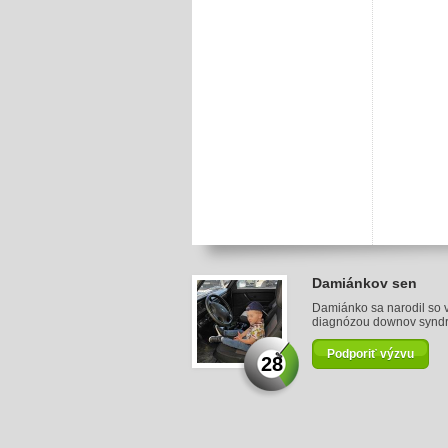
Damiánkov sen
Damiánko sa narodil so
diagnózou downov syndróm
Podporiť výzvu
28