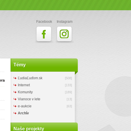
Facebook
Instagram
Témy
ĽudiaĽuďom.sk
[508]
ora
Internet
[133]
Komunity
[189]
Vianoce v lete
[13]
e-aukcie
[63]
Archív
Naše projekty