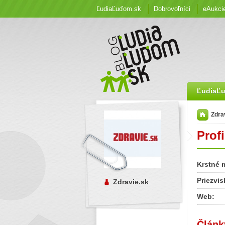
ĽudiaĽuďom.sk
Dobrovoľníci
eAukci
ĽudiaĽ
Zdra
Profi
Krstné 
Priezvis
Zdravie.sk
Web:
Článk